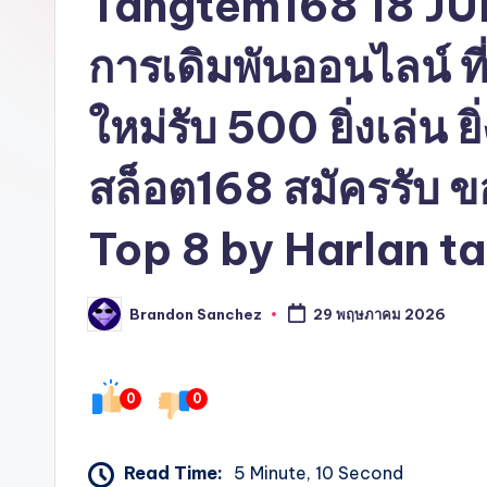
Tangtem168 18 J
การเดิมพันออนไลน์ ที่
ใหม่รับ 500 ยิ่งเล่น ยิ
สล็อต168 สมัครรับ ขอ
Top 8 by Harlan 
Brandon Sanchez
29 พฤษภาคม 2026
Posted
by
0
0
Read Time:
5 Minute, 10 Second