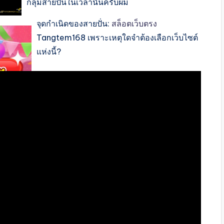
กลุ่มสายปั่นในเวลานั้นครับผม
จุดกำเนิดของสายปั่น:
สล็อตเว็บตรง
Tangtem168 เพราะเหตุใดจำต้องเลือกเว็บไซต์
แห่งนี้?