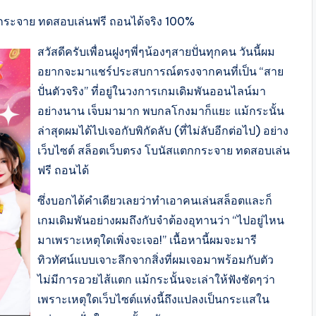
กระจาย ทดสอบเล่นฟรี ถอนได้จริง 100%
สวัสดีครับเพื่อนฝูงๆพี่ๆน้องๆสายปั่นทุกคน วันนี้ผม
อยากจะมาแชร์ประสบการณ์ตรงจากคนที่เป็น “สาย
ปั่นตัวจริง” ที่อยู่ในวงการเกมเดิมพันออนไลน์มา
อย่างนาน เจ็บมามาก พบกลโกงมาก็แยะ แม้กระนั้น
ล่าสุดผมได้ไปเจอกับพิกัดลับ (ที่ไม่ลับอีกต่อไป) อย่าง
เว็บไซต์ สล็อตเว็บตรง โบนัสแตกกระจาย ทดสอบเล่น
ฟรี ถอนได้
ซึ่งบอกได้คำเดียวเลยว่าทำเอาคนเล่นสล็อตและก็
เกมเดิมพันอย่างผมถึงกับจำต้องอุทานว่า “ไปอยู่ไหน
มาเพราะเหตุใดเพิ่งจะเจอ!” เนื้อหานี้ผมจะมารี
ทิวทัศน์แบบเจาะลึกจากสิ่งที่ผมเจอมาพร้อมกับตัว
ไม่มีการอวยไส้แตก แม้กระนั้นจะเล่าให้ฟังชัดๆว่า
เพราะเหตุใดเว็บไซต์แห่งนี้ถึงแปลงเป็นกระแสใน