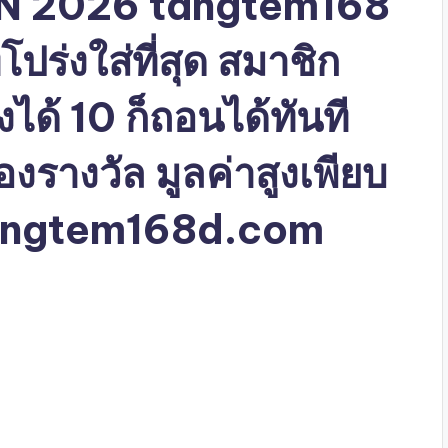
UN 2026 tangtem168
โปร่งใส่ที่สุด สมาชิก
่งได้ 10 ก็ถอนได้ทันที
งรางวัล มูลค่าสูงเพียบ
tangtem168d.com