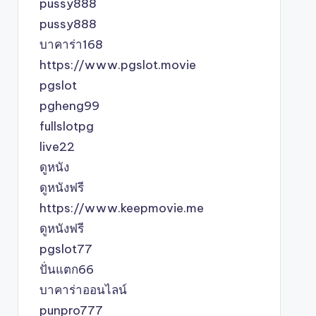
pussy888
pussy888
บาคาร่า168
https://www.pgslot.movie
pgslot
pgheng99
fullslotpg
live22
ดูหนัง
ดูหนังฟรี
https://www.keepmovie.me
ดูหนังฟรี
pgslot77
ปั่นแตก66
บาคาร่าออนไลน์
punpro777