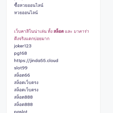
ซื้อหวยออนไลน์
หวยออนไลน์
เว็บคาสิโนน่าเล่น ทั้ง
สล็อต
และ
บาคาร่า
ตึงจริงแตกบ่อยมาก
joker123
pg168
https://jinda55.cloud
slot99
สล็อต66
สล็อตเว็บตรง
สล็อตเว็บตรง
สล็อต888
สล็อต888
pgslot