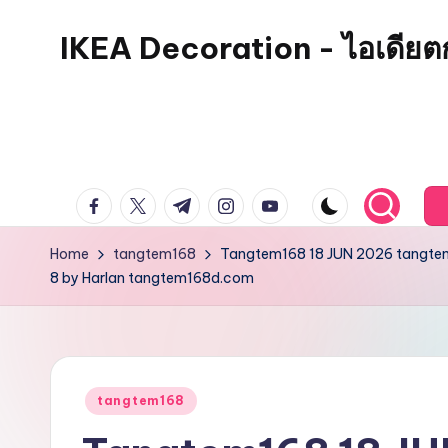
IKEA Decoration - ไอเดียตก
facebook.com
twitter.com
t.me
instagram.com
youtube.com
Home
tangtem168
Tangtem168 18 JUN 2026 tangtem168 กา
8 by Harlan tangtem168d.com
Posted
tangtem168
in