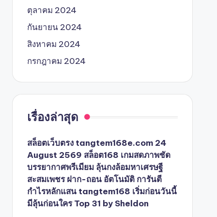
ตุลาคม 2024
กันยายน 2024
สิงหาคม 2024
กรกฎาคม 2024
เรื่องล่าสุด
สล็อตเว็บตรง tangtem168e.com 24
August 2569 สล็อต168 เกมสดภาพชัด
บรรยากาศพรีเมียม ลุ้นกงล้อมหาเศรษฐี
สะสมเพชร ฝาก-ถอน อัตโนมัติ การันตี
กำไรหลักแสน tangtem168 เริ่มก่อนวันนี้
มีลุ้นก่อนใคร Top 31 by Sheldon