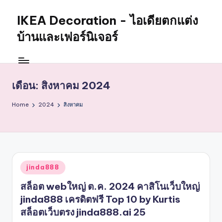
IKEA Decoration - ไอเดียตกแต่ง
บ้านและเฟอร์นิเจอร์
เดือน:
สิงหาคม 2024
Home
2024
สิงหาคม
Posted
jinda888
in
สล็อต webใหญ่ ต.ค. 2024 คาสิโนเว็บใหญ่
jinda888 เครดิตฟรี Top 10 by Kurtis
สล็อตเว็บตรง jinda888.ai 25