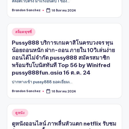
สล็อตเว็บตรง มาแรงอันดับ 1 ของ…
Brandon Sanchez
16 สิงหาคม 2024
Posted
by
Posted
สล็อตพุซซี่
in
Pussy888 บริการเกมคาสิโนครบวงจร ทุน
น้อยถอนหนัก ฝาก-ถอน ภายใน 10วิเล่นง่าย
ถอนได้ไม่จำกัด pussy888 สมัครสมาชิก
พร้อมรับโบนัสทันที Top 56 by Winifred
pussy888fun.asia 16 ต.ค. 24
ปากทางเข้า pussy888 ยอดเยี่ยมเ…
Brandon Sanchez
16 สิงหาคม 2024
Posted
by
Posted
ดูหนัง
in
ดูหนังออนไลน์ ภาพลื่นหัวแตก netflix รับชม