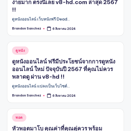
ง่ายมาก ตรงนี้เลย v8-hd.com ล่าสุด 2567
!!
ดูหนังออนไลน์ เว็บหนังฟรี Dead…
Brandon Sanchez
6 สิงหาคม 2024
Posted
by
Posted
ดูหนัง
in
ดูหนังออนไลน์ ฟรีมีประโยชน์จากการดูหนัง
ออนไลน์ ใหม่ ปัจจุบันปี 2567 ที่คุณไม่ควร
พลาดดู ผ่าน v8-hd !!
ดูหนังออนไลน์ แปลงเป็นเว็บไซต์…
Brandon Sanchez
6 สิงหาคม 2024
Posted
by
Posted
พอต
in
หัวพอตมาโบ คุณค่าที่คุณคู่ควร พร้อม