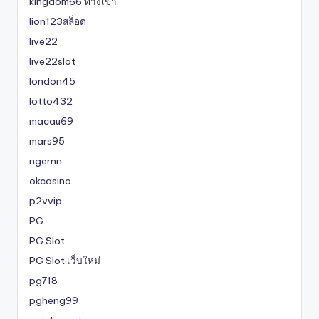
kingdom66 ทางเข้า
lion123สล็อต
live22
live22slot
london45
lotto432
macau69
mars95
ngernn
okcasino
p2vvip
PG
PG Slot
PG Slot เว็บใหม่
pg718
pgheng99