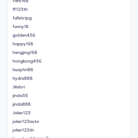
faro168
ff123th
fullslotpg
funny18
golden456
happy168
hengjing168
hongkong456
huayhit88
hydra888
Jilislot
jinda55
jinda888
Joker123
joker123auto
joker123th