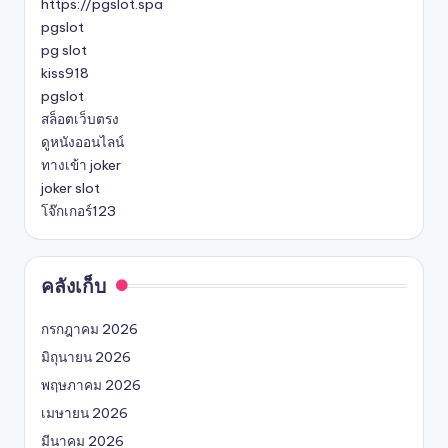
https://pgslot.spa
pgslot
pg slot
kiss918
pgslot
สล็อตเว็บตรง
ดูหนังออนไลน์
ทางเข้า joker
joker slot
โจ๊กเกอร์123
คลังเก็บ
กรกฎาคม 2026
มิถุนายน 2026
พฤษภาคม 2026
เมษายน 2026
มีนาคม 2026