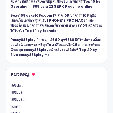
ดัง ค่ายชั้นนำ และฟีเจอร์ที่ผู้เล่นชื่นชอบ เครดิตฟรี Top 16 by
Georgina jin888.asia 22 SEP 69 casino online
Sexy168 sexy168c.com 17 ส.ค. 69 บาคาร่า168 คู่มือ
เลือกเว็บไพ่ที่ควรรู้ ลุ้นรับ I PHONE17 PRO MAX เกมดัง
ฟีเจอร์ครบ บาคาร่าสด ดีลเลอร์สาวสวย บาคาร่า168 สมัครง่าย
ได้โปรไว Top 14 by Jeannie
Pussy888play 4 กรกฎา 2569 พุซซี่888 มิติใหม่แห่ง สล็อต
ออนไลน์ แจกเพชร ฟรีทุกวัน คาสิโนออนไลน์ 5ดาว สวรรค์ของ
นักลงทุน pussy888play สมัครไว เล่นได้ทันที Top 29 by
Elva pussy888play.me
หมวดหมู่
168slot
188bet
188betth
1xbit1