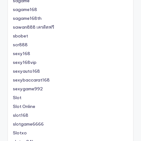
sagame
sagame168
sagame168th
sawan888 เครดิตฟรี
sbobet
scr888
sexy168
sexy168vip
sexyauto168
sexybaccarat168
sexygame992
Slot
Slot Online
slot168
slotgame6666
Slotxo