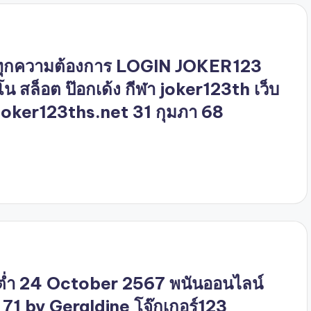
ิฟทุกความต้องการ LOGIN JOKER123
น สล็อต ป๊อกเด้ง กีฬา joker123th เว็บ
 joker123ths.net 31 กุมภา 68
ั้นต่ำ 24 October 2567 พนันออนไลน์
p 71 by Geraldine โจ๊กเกอร์123