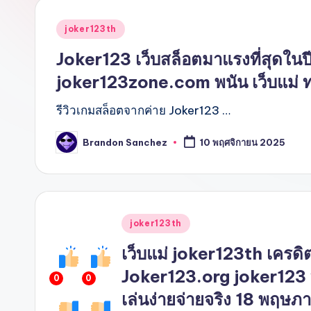
Posted
joker123th
in
Joker123 เว็บสล็อตมาแรงที่สุดใน
joker123zone.com พนัน เว็บแม่ 
รีวิวเกมสล็อตจากค่าย Joker123 …
Brandon Sanchez
10 พฤศจิกายน 2025
Posted
by
Posted
joker123th
in
เว็บแม่ joker123th เครด
Joker123.org joker123 w
0
0
เล่นง่ายจ่ายจริง 18 พฤษภ