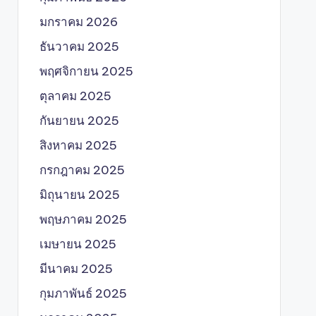
มกราคม 2026
ธันวาคม 2025
พฤศจิกายน 2025
ตุลาคม 2025
กันยายน 2025
สิงหาคม 2025
กรกฎาคม 2025
มิถุนายน 2025
พฤษภาคม 2025
เมษายน 2025
มีนาคม 2025
กุมภาพันธ์ 2025