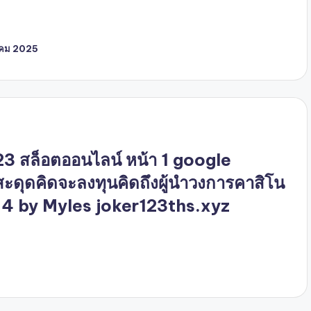
คม 2025
123 สล็อตออนไลน์ หน้า 1 google
ะดุดคิดจะลงทุนคิดถึงผู้นำวงการคาสิโน
 14 by Myles joker123ths.xyz