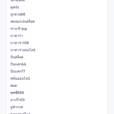
ดูหนัง
ถูกหวย88
ทดลองเล่นสล็อต
ทางเข้าpg
บาคาร่า
บาคาร่า168
บาคาร่าออนไลน์
ปั่นสล็อต
ปั่นแตก66
ปั่นแตก77
พนันออนไลน์
พอต
พุซซี่888
มาเก๊า69
ยูฟ่าเบท
รวมเกมสล็อต