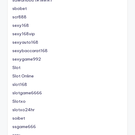
sbobet
scr888
sexy168
sexy168vip
sexyauto168
sexybaccarat168
sexygame992
Slot
Slot Online
slot168
slotgame6666
Slotxo
slotxo24hr
soibet
ssgame666
ssru