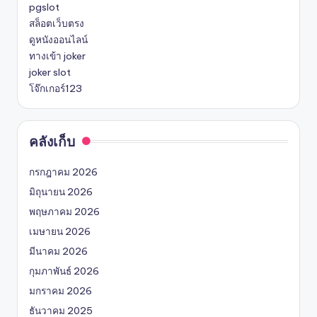
pgslot
สล็อตเว็บตรง
ดูหนังออนไลน์
ทางเข้า joker
joker slot
โจ๊กเกอร์123
คลังเก็บ
กรกฎาคม 2026
มิถุนายน 2026
พฤษภาคม 2026
เมษายน 2026
มีนาคม 2026
กุมภาพันธ์ 2026
มกราคม 2026
ธันวาคม 2025