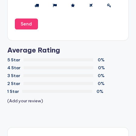
Average Rating
5 Star
0%
4 Star
0%
3 Star
0%
2 Star
0%
1 Star
0%
(Add your review)