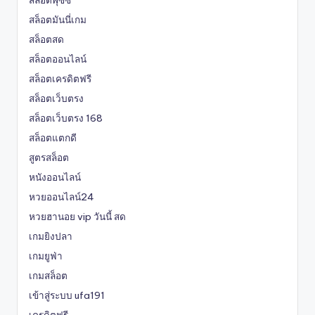
สล็อตมันนี่เกม
สล็อตสด
สล็อตออนไลน์
สล็อตเครดิตฟรี
สล็อตเว็บตรง
สล็อตเว็บตรง 168
สล็อตแตกดี
สูตรสล็อต
หนังออนไลน์
หวยออนไลน์24
หวยฮานอย vip วันนี้ สด
เกมยิงปลา
เกมยูฟ่า
เกมสล็อต
เข้าสู่ระบบ ufa191
เครดิตฟรี