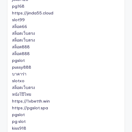
pg168
https://jinda55.cloud
slot99
สล็อต66
สล็อตเว็บตรง
สล็อตเว็บตรง
สล็อต888
สล็อต888
pgslot
pussy888
บาคาร่า
slotxo
สล็อตเว็บตรง
หนังโป๊ไทย
https://1xbetth.win
https://pgslot.spa
pgslot
pg slot
kiss918