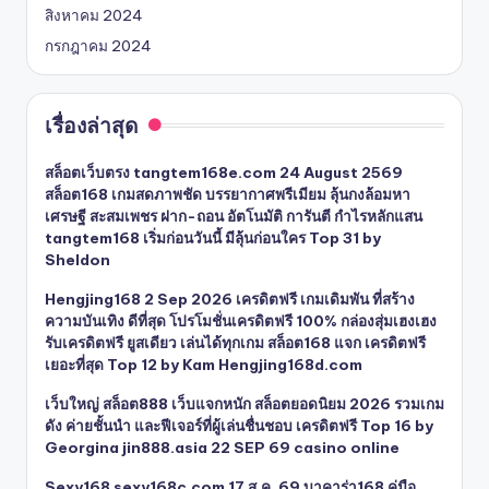
สิงหาคม 2024
กรกฎาคม 2024
เรื่องล่าสุด
สล็อตเว็บตรง tangtem168e.com 24 August 2569
สล็อต168 เกมสดภาพชัด บรรยากาศพรีเมียม ลุ้นกงล้อมหา
เศรษฐี สะสมเพชร ฝาก-ถอน อัตโนมัติ การันตี กำไรหลักแสน
tangtem168 เริ่มก่อนวันนี้ มีลุ้นก่อนใคร Top 31 by
Sheldon
Hengjing168 2 Sep 2026 เครดิตฟรี เกมเดิมพัน ที่สร้าง
ความบันเทิง ดีที่สุด โปรโมชั่นเครดิตฟรี 100% กล่องสุ่มเฮงเฮง
รับเครดิตฟรี ยูสเดียว เล่นได้ทุกเกม สล็อต168 แจก เครดิตฟรี
เยอะที่สุด Top 12 by Kam Hengjing168d.com
เว็บใหญ่ สล็อต888 เว็บแจกหนัก สล็อตยอดนิยม 2026 รวมเกม
ดัง ค่ายชั้นนำ และฟีเจอร์ที่ผู้เล่นชื่นชอบ เครดิตฟรี Top 16 by
Georgina jin888.asia 22 SEP 69 casino online
Sexy168 sexy168c.com 17 ส.ค. 69 บาคาร่า168 คู่มือ