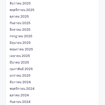
ธันวาคม 2025
พฤศจิกายน 2025
ตุลาคม 2025
กันยายน 2025
สิงหาคม 2025
กรกฎาคม 2025
มิถุนายน 2025
พฤษภาคม 2025
เมษายน 2025
มีนาคม 2025
กุมภาพันธ์ 2025
มกราคม 2025
ธันวาคม 2024
พฤศจิกายน 2024
ตุลาคม 2024
กันยายน 2024