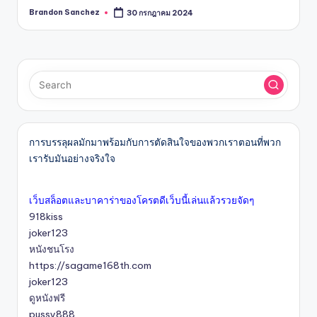
Brandon Sanchez
30 กรกฎาคม 2024
Posted
by
การบรรลุผลมักมาพร้อมกับการตัดสินใจของพวกเราตอนที่พวก
เรารับมันอย่างจริงใจ
เว็บสล็อตและบาคาร่าของโครตดีเว็บนี้เล่นแล้วรวยจัดๆ
918kiss
joker123
หนังชนโรง
https://sagame168th.com
joker123
ดูหนังฟรี
pussy888