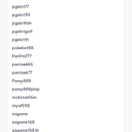
pgslot77
pgslot99
pgslotfish
pgslotgolf
pgslotth
pokebet88
PunPro777
puntaek66
puntaek77
Pussy888
pussy888play
rockstar66m
royal558
sagame
sagame168
sagame168th