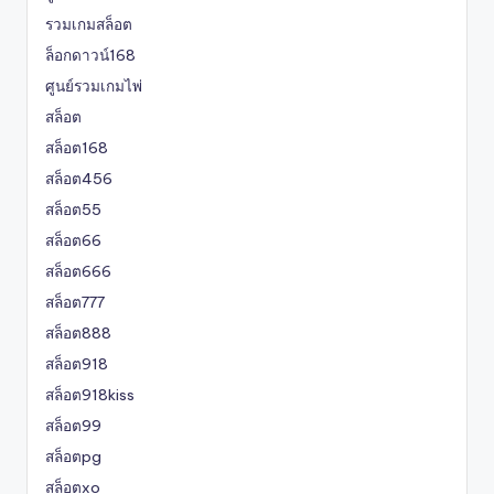
รวมเกมสล็อต
ล็อกดาวน์168
ศูนย์รวมเกมไพ่
สล็อต
สล็อต168
สล็อต456
สล็อต55
สล็อต66
สล็อต666
สล็อต777
สล็อต888
สล็อต918
สล็อต918kiss
สล็อต99
สล็อตpg
สล็อตxo