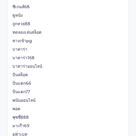
ซีเกมส์68
ดูหนัง
ถูกหวย88
ทดลองเล่นสล็อต
ทางเข้าpg
บาคาร่า
บาคาร่า168
บาคาร่าออนไลน์
ปั่นสล็อต
ปั่นแตก66
ปั่นแตก77
พนันออนไลน์
พอต
พุซซี่888
มาเก๊า69
ยูฟ่าเบท