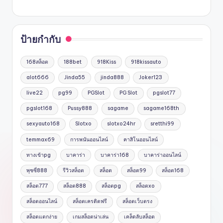
ป้ายกำกับ
168สล็อต
188bet
918Kiss
918kissauto
alot666
Jinda55
jinda888
Joker123
live22
pg99
PGSlot
PG Slot
pgslot77
pgslot168
Pussy888
sagame
sagame168th
sexyauto168
Slotxo
slotxo24hr
sretthi99
temmax69
การพนันออนไลน์
คาสิโนออนไลน์
ทางเข้าpg
บาคาร่า
บาคาร่า168
บาคาร่าออนไลน์
พุซซี่888
รีวิวสล็อต
สล็อต
สล็อต99
สล็อต168
สล็อต777
สล็อต888
สล็อตpg
สล็อตxo
สล็อตออนไลน์
สล็อตเครดิตฟรี
สล็อตเว็บตรง
สล็อตแตกง่าย
เกมสล็อตน่าเล่น
เคล็ดลับสล็อต