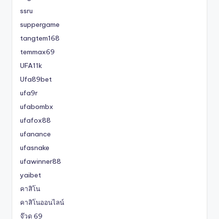
ssru
suppergame
tangtem168
temmax69
UFA11k
Ufa89bet
ufa9r
ufabombx
ufafox88
ufanance
ufasnake
ufawinner88
yaibet
คาสิโน
คาสิโนออนไลน์
จ๊วด 69