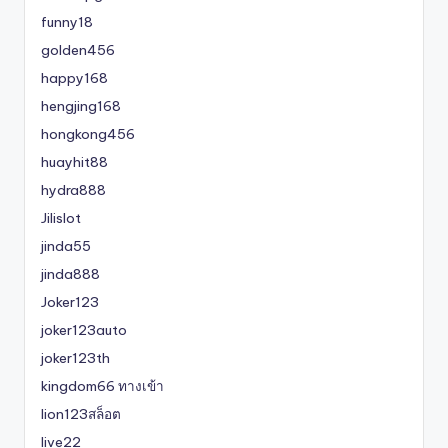
funny18
golden456
happy168
hengjing168
hongkong456
huayhit88
hydra888
Jilislot
jinda55
jinda888
Joker123
joker123auto
joker123th
kingdom66 ทางเข้า
lion123สล็อต
live22