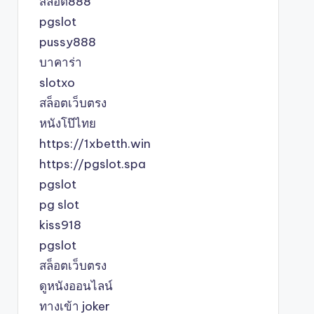
สล็อต888
pgslot
pussy888
บาคาร่า
slotxo
สล็อตเว็บตรง
หนังโป๊ไทย
https://1xbetth.win
https://pgslot.spa
pgslot
pg slot
kiss918
pgslot
สล็อตเว็บตรง
ดูหนังออนไลน์
ทางเข้า joker