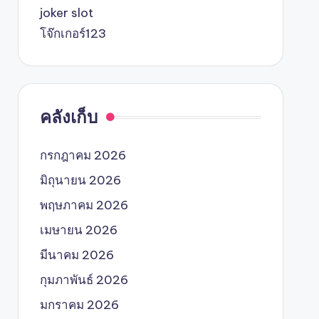
joker slot
โจ๊กเกอร์123
คลังเก็บ
กรกฎาคม 2026
มิถุนายน 2026
พฤษภาคม 2026
เมษายน 2026
มีนาคม 2026
กุมภาพันธ์ 2026
มกราคม 2026