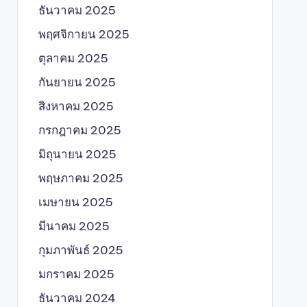
ธันวาคม 2025
พฤศจิกายน 2025
ตุลาคม 2025
กันยายน 2025
สิงหาคม 2025
กรกฎาคม 2025
มิถุนายน 2025
พฤษภาคม 2025
เมษายน 2025
มีนาคม 2025
กุมภาพันธ์ 2025
มกราคม 2025
ธันวาคม 2024