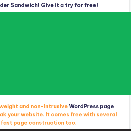
der Sandwich! Give it a try for free!
t weight and non-intrusive
WordPress page
eak your website. It comes free with several
 fast page construction too.