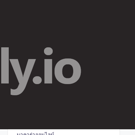
ดูหนังฟรี
pussy888
pussy888
บาคาร่า168
https://www.pgslot.movie
pgslot
pgheng99
fullslotpg
live22
ดูหนัง
ดูหนังฟรี
https://www.keepmovie.me
ดูหนังฟรี
pgslot77
ปั่นแตก66
บาคาร่าออนไลน์