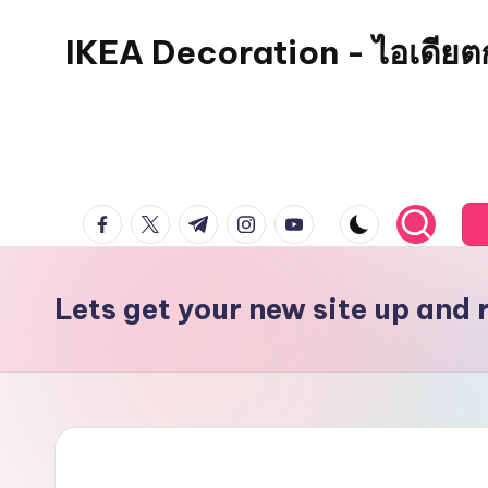
IKEA Decoration - ไอเดียตก
facebook.com
twitter.com
t.me
instagram.com
youtube.com
Lets get your new site up and 