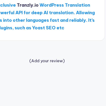
xclusive
Tranzly.io
WordPress Translation
owerful API for deep AI translation. Allowing
into other languages fast and reliably. It’s
lugins, such as Yoast SEO etc
(Add your review)