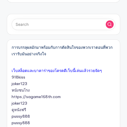
by
การบรรลุผลมักมาพร้อมกับการตัดสินใจของพวกเราตอนที่พวก
เรารับมันอย่างจริงใจ
เว็บสล็อตและบาคาร่าของโครตดีเว็บนี้เล่นแล้วรวยจัดๆ
918kiss
joker123
หนังชนโรง
https://sagame168th.com
joker123
ดูหนังฟรี
pussy888
pussy888