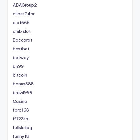
ABAGroup2
allbet24hr
alot666
amb slot
Baccarat
bestbet
betway
bh99
bitcoin
bonus888
brazil999
Casino
faro168
ff123th
fullslotpg
funny18