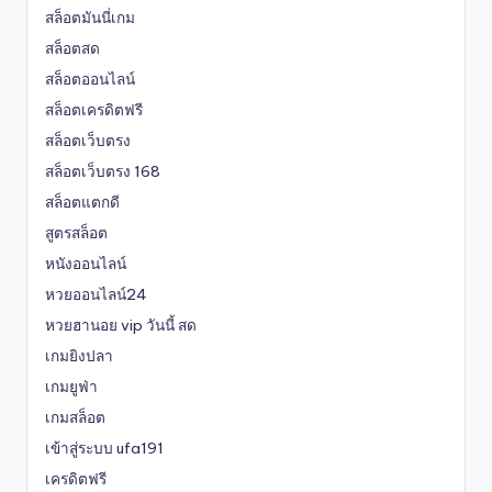
สล็อตมันนี่เกม
สล็อตสด
สล็อตออนไลน์
สล็อตเครดิตฟรี
สล็อตเว็บตรง
สล็อตเว็บตรง 168
สล็อตแตกดี
สูตรสล็อต
หนังออนไลน์
หวยออนไลน์24
หวยฮานอย vip วันนี้ สด
เกมยิงปลา
เกมยูฟ่า
เกมสล็อต
เข้าสู่ระบบ ufa191
เครดิตฟรี