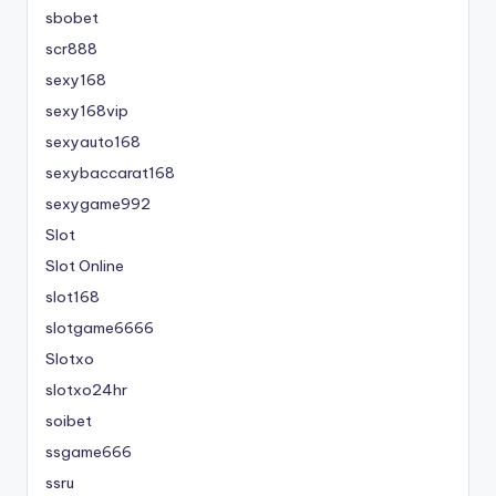
sbobet
scr888
sexy168
sexy168vip
sexyauto168
sexybaccarat168
sexygame992
Slot
Slot Online
slot168
slotgame6666
Slotxo
slotxo24hr
soibet
ssgame666
ssru