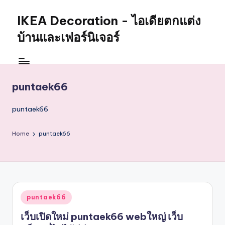
IKEA Decoration - ไอเดียตกแต่ง
บ้านและเฟอร์นิเจอร์
puntaek66
puntaek66
Home
puntaek66
Posted
puntaek66
in
เว็บเปิดใหม่ puntaek66 webใหญ่ เว็บ