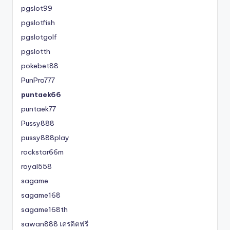
pgslot99
pgslotfish
pgslotgolf
pgslotth
pokebet88
PunPro777
puntaek66
puntaek77
Pussy888
pussy888play
rockstar66m
royal558
sagame
sagame168
sagame168th
sawan888 เครดิตฟรี