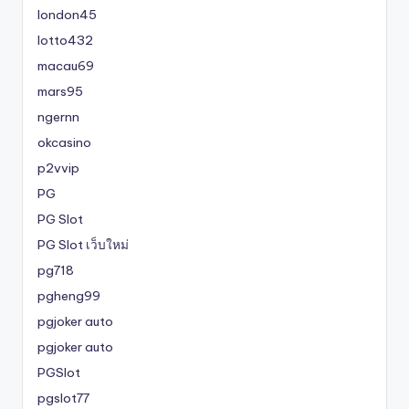
london45
lotto432
macau69
mars95
ngernn
okcasino
p2vvip
PG
PG Slot
PG Slot เว็บใหม่
pg718
pgheng99
pgjoker auto
pgjoker auto
PGSlot
pgslot77