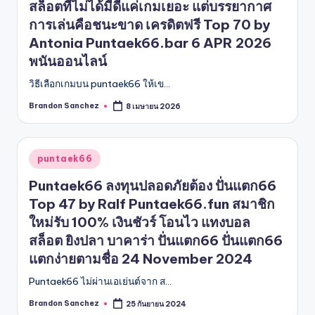
สล็อตที่ไม่ได้มีดีแค่เกมเยอะ แต่บรรยากาศ
การเล่นคือชนะขาด เครดิตฟรี Top 70 by
Antonia Puntaek66.bar 6 APR 2026
พนันออนไลน์
วิธีเลือกเกมบน puntaek66 ให้เข…
Brandon Sanchez
8 เมษายน 2026
Posted
by
Posted
puntaek66
in
Puntaek66 ลงทุนปลอดภัยต้อง ปั่นแตก66
Top 47 by Ralf Puntaek66.fun สมาชิก
ใหม่รับ 100% เงินชัวร์ โอนไว แทงบอล
สล็อต ยิงปลา บาคาร่า ปั่นแตก66 ปั่นแตก66
แตกง่ายตามชื่อ 24 November 2024
Puntaek66 ไม่ผ่านเอเย่นต์จาก ส…
Brandon Sanchez
25 กันยายน 2024
Posted