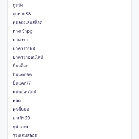
ดูหนัง
ถูกหวย88
ทดลองเล่นสล็อต
ทางเข้าpg
บาคาร่า
บาคาร่า168
บาคาร่าออนไลน์
ปั่นสล็อต
ปั่นแตก66
ปั่นแตก77
พนันออนไลน์
พอต
พุซซี่888
มาเก๊า69
ยูฟ่าเบท
รวมเกมสล็อต