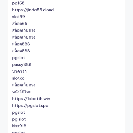
pg168
https://jinda55.cloud
slot99
สล็อต66
สล็อตเว็บตรง
สล็อตเว็บตรง
สล็อต888
สล็อต888
pgslot
pussy888
บาคาร่า
slotxo
สล็อตเว็บตรง
หนังโป๊ไทย
https://1xbetth.win
https://pgslot.spa
pgslot
pg slot
kiss918
pgslot