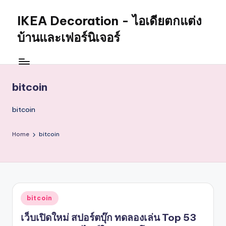
IKEA Decoration - ไอเดียตกแต่ง
บ้านและเฟอร์นิเจอร์
bitcoin
bitcoin
Home
bitcoin
Posted
bitcoin
in
เว็บเปิดใหม่ สปอร์ตบุ๊ก ทดลองเล่น Top 53