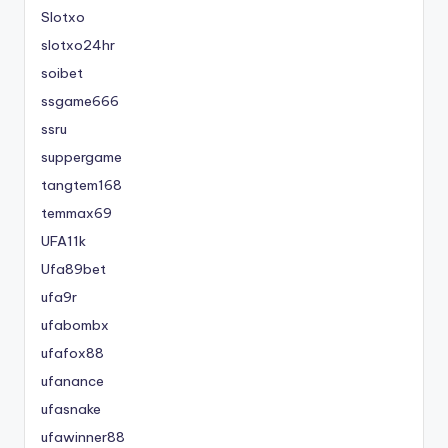
Slotxo
slotxo24hr
soibet
ssgame666
ssru
suppergame
tangtem168
temmax69
UFA11k
Ufa89bet
ufa9r
ufabombx
ufafox88
ufanance
ufasnake
ufawinner88