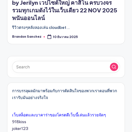
by Jerilyn เวปไซต์ใหญ่ คาสิโน ครบวงจร
รวมทุกเกมดังไว้ในเว็บเดียว 22 NOV 2025
พนันออนไลน์
รีวิวตรงๆหลังลองเล่น cloudbet …
Brandon Sanchez
10 ธันวาคม 2025
Posted
by
การบรรลุผลมักมาพร้อมกับการตัดสินใจของพวกเราตอนที่พวก
เรารับมันอย่างจริงใจ
เว็บสล็อตและบาคาร่าของโครตดีเว็บนี้เล่นแล้วรวยจัดๆ
918kiss
joker123