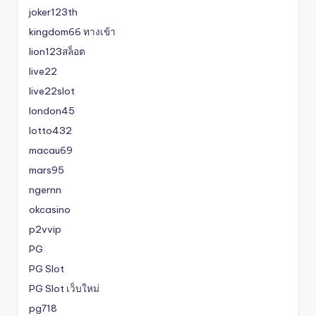
joker123th
kingdom66 ทางเข้า
lion123สล็อต
live22
live22slot
london45
lotto432
macau69
mars95
ngernn
okcasino
p2vvip
PG
PG Slot
PG Slot เว็บใหม่
pg718