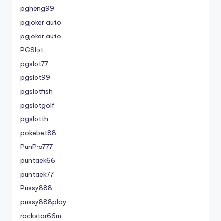
pgheng99
pgjoker auto
pgjoker auto
PGSlot
pgslot77
pgslot99
pgslotfish
pgslotgolf
pgslotth
pokebet88
PunPro777
puntaek66
puntaek77
Pussy888
pussy888play
rockstar66m