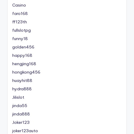
Casino
faro168
ff123th
fullslotpg
funny18
golden456
happy168
hengjing168
hongkong456
huayhit88
hydra888
Jilislot
jinda55
jinda888
Joker123
joker123auto