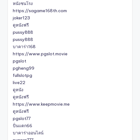
หนังชนโรง
https://sagame168th.com
joker123
ดูหนังฟรี
pussy888
pussy888
บาคาร่า168
https://www.pgslot.movie
pgslot
pgheng99
fullslotpg
live22
ดูหนัง
ดูหนังฟรี
https://www.keepmovie.me
ดูหนังฟรี
pgslot77
ปั่นแตก66
บาคาร่าออนไลน์
punpro777