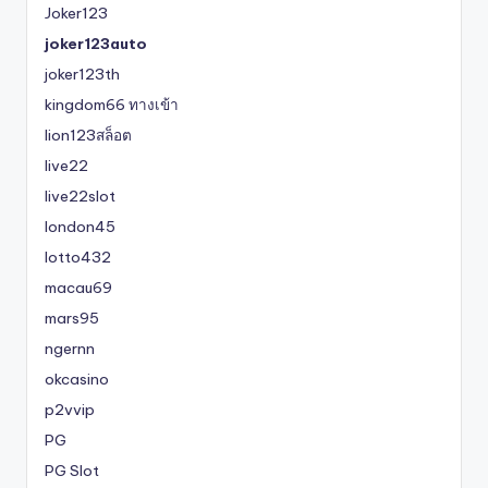
Joker123
joker123auto
joker123th
kingdom66 ทางเข้า
lion123สล็อต
live22
live22slot
london45
lotto432
macau69
mars95
ngernn
okcasino
p2vvip
PG
PG Slot