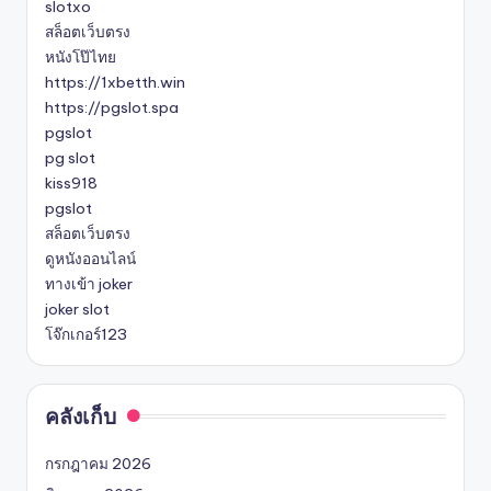
slotxo
สล็อตเว็บตรง
หนังโป๊ไทย
https://1xbetth.win
https://pgslot.spa
pgslot
pg slot
kiss918
pgslot
สล็อตเว็บตรง
ดูหนังออนไลน์
ทางเข้า joker
joker slot
โจ๊กเกอร์123
คลังเก็บ
กรกฎาคม 2026