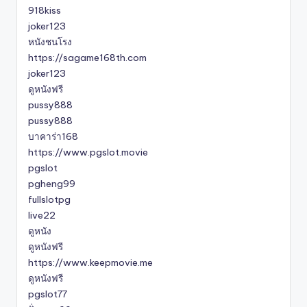
918kiss
joker123
หนังชนโรง
https://sagame168th.com
joker123
ดูหนังฟรี
pussy888
pussy888
บาคาร่า168
https://www.pgslot.movie
pgslot
pgheng99
fullslotpg
live22
ดูหนัง
ดูหนังฟรี
https://www.keepmovie.me
ดูหนังฟรี
pgslot77