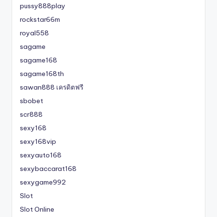
pussy888play
rockstar66m
royal558
sagame
sagame168
sagame168th
sawan888 เครดิตฟรี
sbobet
scr888
sexy168
sexy168vip
sexyauto168
sexybaccarat168
sexygame992
Slot
Slot Online