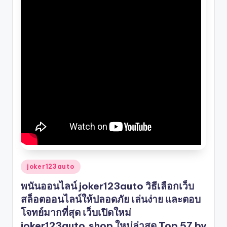
Posted
joker123auto
in
พนันออนไลน์ joker123auto วิธีเลือกเว็บ
สล็อตออนไลน์ให้ปลอดภัย เล่นง่าย และตอบ
โจทย์มากที่สุด เว็บเปิดใหม่
joker123auto.shop ใหม่ล่าสุด Top 57 by