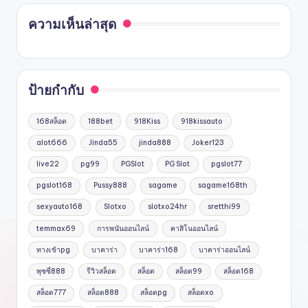
ความเห็นล่าสุด
ป้ายกำกับ
168สล็อต
188bet
918Kiss
918kissauto
alot666
Jinda55
jinda888
Joker123
live22
pg99
PGSlot
PG Slot
pgslot77
pgslot168
Pussy888
sagame
sagame168th
sexyauto168
Slotxo
slotxo24hr
sretthi99
temmax69
การพนันออนไลน์
คาสิโนออนไลน์
ทางเข้าpg
บาคาร่า
บาคาร่า168
บาคาร่าออนไลน์
พุซซี่888
รีวิวสล็อต
สล็อต
สล็อต99
สล็อต168
สล็อต777
สล็อต888
สล็อตpg
สล็อตxo