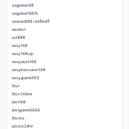
sagame168
sagame168th
sawan888 เครดิตฟรี
sbobet
scr888
sexy168
sexy168vip
sexyauto168
sexybaccarat168
sexygame992
Slot
Slot Online
slot168
slotgame6666
Slotxo
slotxo24hr