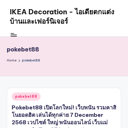
IKEA Decoration - ไอเดียตกแต่ง
บ้านและเฟอร์นิเจอร์
pokebet88
Home
pokebet88
Posted
pokebet88
in
Pokebet88 เปิดโลกใหม่! เว็บพนัน รวมคาสิ
โนยอดฮิต เล่นได้ทุกค่าย 7 December
2568 เวปไซต์ ใหญ่ พนันออนไลน์ เว็บแม่