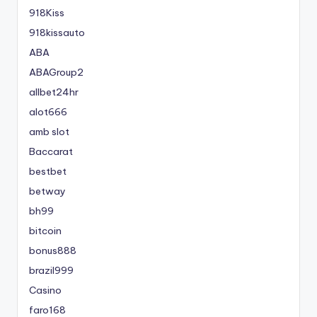
918Kiss
918kissauto
ABA
ABAGroup2
allbet24hr
alot666
amb slot
Baccarat
bestbet
betway
bh99
bitcoin
bonus888
brazil999
Casino
faro168