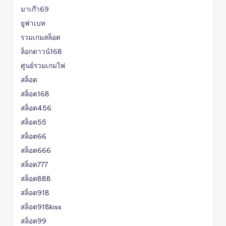
มาเก๊า69
ยูฟ่าเบท
รวมเกมสล็อต
ล็อกดาวน์168
ศูนย์รวมเกมไพ่
สล็อต
สล็อต168
สล็อต456
สล็อต55
สล็อต66
สล็อต666
สล็อต777
สล็อต888
สล็อต918
สล็อต918kiss
สล็อต99