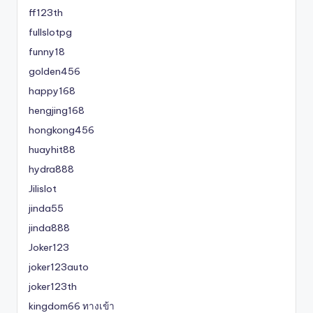
ff123th
fullslotpg
funny18
golden456
happy168
hengjing168
hongkong456
huayhit88
hydra888
Jilislot
jinda55
jinda888
Joker123
joker123auto
joker123th
kingdom66 ทางเข้า