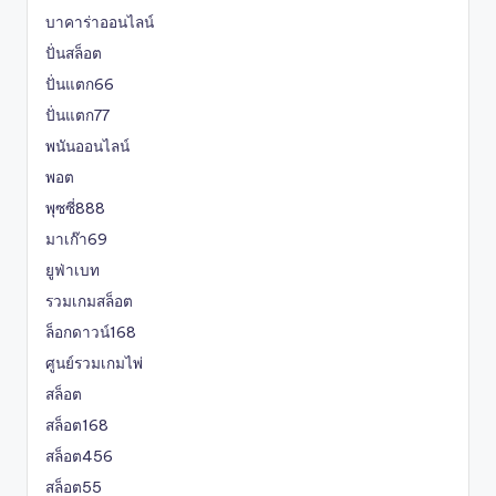
บาคาร่าออนไลน์
ปั่นสล็อต
ปั่นแตก66
ปั่นแตก77
พนันออนไลน์
พอต
พุซซี่888
มาเก๊า69
ยูฟ่าเบท
รวมเกมสล็อต
ล็อกดาวน์168
ศูนย์รวมเกมไพ่
สล็อต
สล็อต168
สล็อต456
สล็อต55