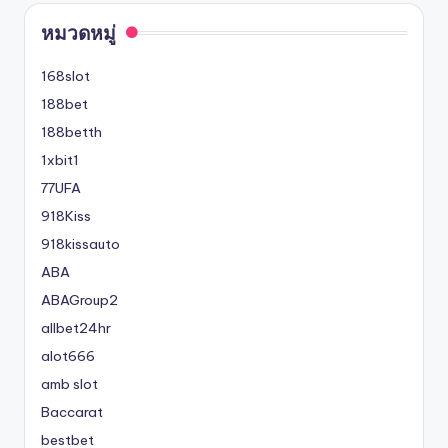
หมวดหมู่
168slot
188bet
188betth
1xbit1
77UFA
918Kiss
918kissauto
ABA
ABAGroup2
allbet24hr
alot666
amb slot
Baccarat
bestbet