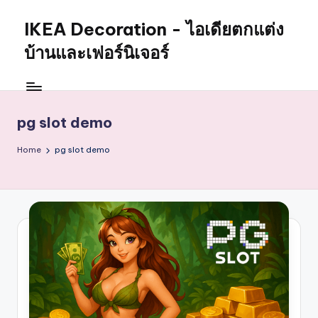
IKEA Decoration - ไอเดียตกแต่ง
บ้านและเฟอร์นิเจอร์
pg slot demo
Home
pg slot demo