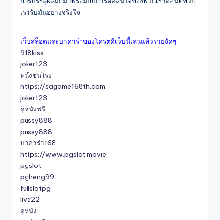
การบรรลุผลมักมาพร้อมกับการตัดสินใจของพวกเราตอนที่พวก
เรารับมันอย่างจริงใจ
เว็บสล็อตและบาคาร่าของโครตดีเว็บนี้เล่นแล้วรวยจัดๆ
918kiss
joker123
หนังชนโรง
https://sagame168th.com
joker123
ดูหนังฟรี
pussy888
pussy888
บาคาร่า168
https://www.pgslot.movie
pgslot
pgheng99
fullslotpg
live22
ดูหนัง