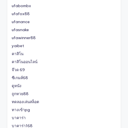
ufabombx
ufafox88
ufanance
ufasnake
ufawinner88
yaibet
คาสิโน
คาสิโนออนไลน์
จ๊วด 69
ซีเกมส์68
ดูหนัง
ถูกหวย88
ทดลองเล่นสล็อต
ทางเข้าpg
บาคาร่า
บาคาร่า168