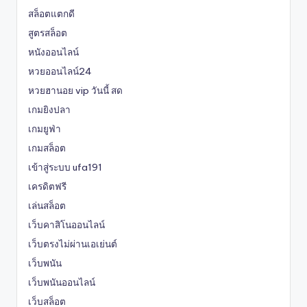
สล็อตแตกดี
สูตรสล็อต
หนังออนไลน์
หวยออนไลน์24
หวยฮานอย vip วันนี้ สด
เกมยิงปลา
เกมยูฟ่า
เกมสล็อต
เข้าสู่ระบบ ufa191
เครดิตฟรี
เล่นสล็อต
เว็บคาสิโนออนไลน์
เว็บตรงไม่ผ่านเอเย่นต์
เว็บพนัน
เว็บพนันออนไลน์
เว็บสล็อต