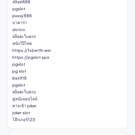
สล็อต888
pgslot
pussy888
บาคาร่า
slotxo
สล็อตเว็บตรง
หนังโป๊ไทย
https://1xbetth.win
https://pgslot.spa
pgslot
pg slot
kiss918
pgslot
สล็อตเว็บตรง
ดูหนังออนไลน์
ทางเข้า joker
joker slot
โจ๊กเกอร์123