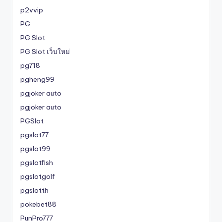
p2vvip
PG
PG Slot
PG Slot เว็บใหม่
pg718
pgheng99
pgjoker auto
pgjoker auto
PGSlot
pgslot77
pgslot99
pgslotfish
pgslotgolf
pgslotth
pokebet88
PunPro777