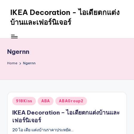
IKEA Decoration - ไอเดียตกแต่ง
บ้านและเฟอร์นิเจอร์
Ngernn
Home
Ngernn
Posted
918Kiss
ABA
ABAGroup2
in
IKEA Decoration – ไอเดียตกแต่งบ้านและ
เฟอร์นิเจอร์
20 ไอ เดีย แต่งบ้านราคาประหยัด…