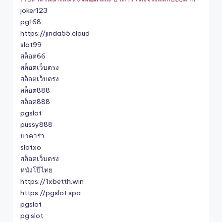
joker123
pg168
https://jinda55.cloud
slot99
สล็อต66
สล็อตเว็บตรง
สล็อตเว็บตรง
สล็อต888
สล็อต888
pgslot
pussy888
บาคาร่า
slotxo
สล็อตเว็บตรง
หนังโป๊ไทย
https://1xbetth.win
https://pgslot.spa
pgslot
pg slot