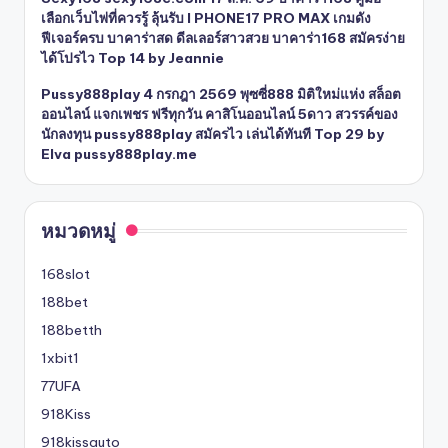
เลือกเว็บไพ่ที่ควรรู้ ลุ้นรับ I PHONE17 PRO MAX เกมดัง
ฟีเจอร์ครบ บาคาร่าสด ดีลเลอร์สาวสวย บาคาร่า168 สมัครง่าย
ได้โปรไว Top 14 by Jeannie
Pussy888play 4 กรกฎา 2569 พุซซี่888 มิติใหม่แห่ง สล็อต
ออนไลน์ แจกเพชร ฟรีทุกวัน คาสิโนออนไลน์ 5ดาว สวรรค์ของ
นักลงทุน pussy888play สมัครไว เล่นได้ทันที Top 29 by
Elva pussy888play.me
หมวดหมู่
168slot
188bet
188betth
1xbit1
77UFA
918Kiss
918kissauto