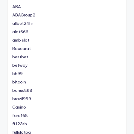
ABA
ABAGroup2
allbet24hr
alot666
amb slot
Baccarat
bestbet
betway
bh99
bitcoin
bonus888
brazil999
Casino
faro168
ff123th
fullslotpg