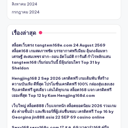
สิงหาคม 2024
กรกฎาคม 2024
เรื่องล่าสุด
สล็อตเว็บตรง tangtem168e.com 24 August 2569
สล็อต168 เกมสดภาพชัด บรรยากาศพรีเมียม ลุ้นกงล้อมหา
เศรษฐี สะสมเพชร ฝาก-ถอน อัตโนมัติ การันตี กำไรหลักแสน
tangtem168 เริ่มก่อนวันนี้ มีลุ้นก่อนใคร Top 31 by
Sheldon
Hengjing168 2 Sep 2026 เครดิตฟรี เกมเดิมพัน ที่สร้าง
ความบันเทิง ดีที่สุด โปรโมชั่นเครดิตฟรี 100% กล่องสุ่มเฮงเฮง
รับเครดิตฟรี ยูสเดียว เล่นได้ทุกเกม สล็อต168 แจก เครดิตฟรี
เยอะที่สุด Top 12 by Kam Hengjing168d.com
เว็บใหญ่ สล็อต888 เว็บแจกหนัก สล็อตยอดนิยม 2026 รวมเกม
ดัง ค่ายชั้นนำ และฟีเจอร์ที่ผู้เล่นชื่นชอบ เครดิตฟรี Top 16 by
Georgina jin888.asia 22 SEP 69 casino online
Sexy168 sexy168c.com 17 ส.ค. 69 บาคาร่า168 คู่มือ