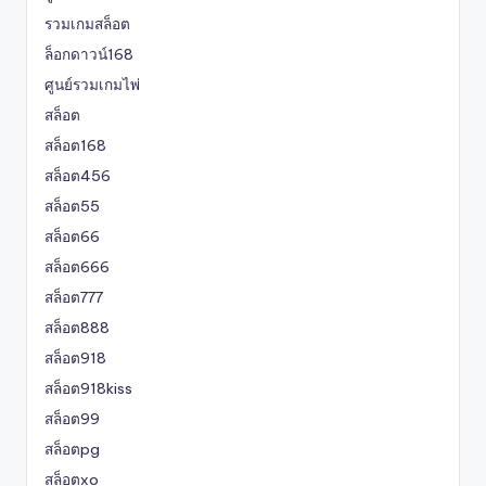
รวมเกมสล็อต
ล็อกดาวน์168
ศูนย์รวมเกมไพ่
สล็อต
สล็อต168
สล็อต456
สล็อต55
สล็อต66
สล็อต666
สล็อต777
สล็อต888
สล็อต918
สล็อต918kiss
สล็อต99
สล็อตpg
สล็อตxo