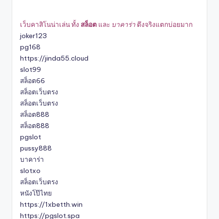
เว็บคาสิโนน่าเล่น ทั้ง
สล็อต
และ
บาคาร่า
ตึงจริงแตกบ่อยมาก
joker123
pg168
https://jinda55.cloud
slot99
สล็อต66
สล็อตเว็บตรง
สล็อตเว็บตรง
สล็อต888
สล็อต888
pgslot
pussy888
บาคาร่า
slotxo
สล็อตเว็บตรง
หนังโป๊ไทย
https://1xbetth.win
https://pgslot.spa