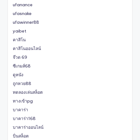
ufanance
ufasnake
ufawinner88
yaibet
คาสิโน
คาสิโนออนไลน์
จ๊วด 69
ซีเกมส์68
ดูหนัง
ถูกหวย88
ทดลองเล่นสล็อต
ทางเข้าpg
บาคาร่า
บาคาร่า168
บาคาร่าออนไลน์
ปั่นสล็อต