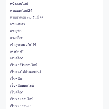
หนังออนไลน์
หวยออนไลน์24
หวยฮานอย vip วันนี้ สด
เกมยิงปลา
เกมยูฟ่า
เกมสล็อต
เข้าสู่ระบบ ufa191
เครดิตฟรี
เล่นสล็อต
เว็บคาสิโนออนไลน์
เว็บตรงไม่ผ่านเอเย่นต์
เว็บพนัน
เว็บพนันออนไลน์
เว็บสล็อต
เว็บหวยออนไลน์
เว็บหวยฮานอย