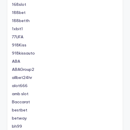
168slot
188bet
188betth
1xbit1
77UFA
918Kiss
918kissauto
ABA
ABAGroup2
allbet24hr
alot666
amb slot
Baccarat
bestbet
betway
bh99