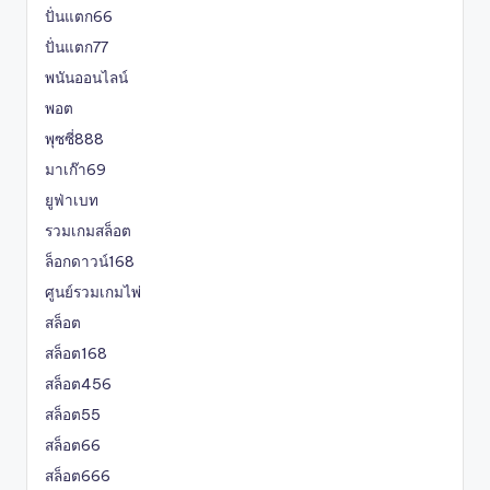
ปั่นแตก66
ปั่นแตก77
พนันออนไลน์
พอต
พุซซี่888
มาเก๊า69
ยูฟ่าเบท
รวมเกมสล็อต
ล็อกดาวน์168
ศูนย์รวมเกมไพ่
สล็อต
สล็อต168
สล็อต456
สล็อต55
สล็อต66
สล็อต666