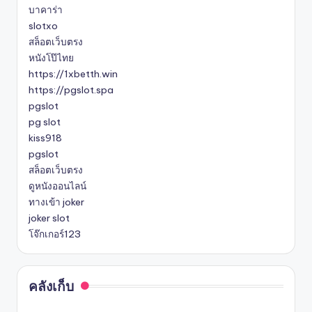
บาคาร่า
slotxo
สล็อตเว็บตรง
หนังโป๊ไทย
https://1xbetth.win
https://pgslot.spa
pgslot
pg slot
kiss918
pgslot
สล็อตเว็บตรง
ดูหนังออนไลน์
ทางเข้า joker
joker slot
โจ๊กเกอร์123
คลังเก็บ