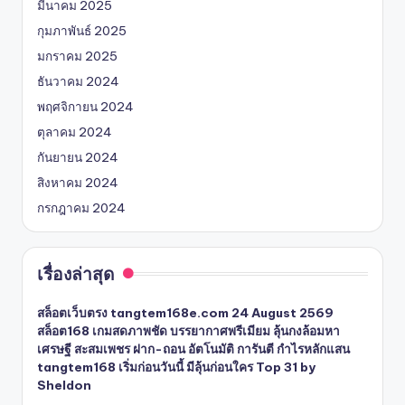
มีนาคม 2025
กุมภาพันธ์ 2025
มกราคม 2025
ธันวาคม 2024
พฤศจิกายน 2024
ตุลาคม 2024
กันยายน 2024
สิงหาคม 2024
กรกฎาคม 2024
เรื่องล่าสุด
สล็อตเว็บตรง tangtem168e.com 24 August 2569
สล็อต168 เกมสดภาพชัด บรรยากาศพรีเมียม ลุ้นกงล้อมหา
เศรษฐี สะสมเพชร ฝาก-ถอน อัตโนมัติ การันตี กำไรหลักแสน
tangtem168 เริ่มก่อนวันนี้ มีลุ้นก่อนใคร Top 31 by
Sheldon