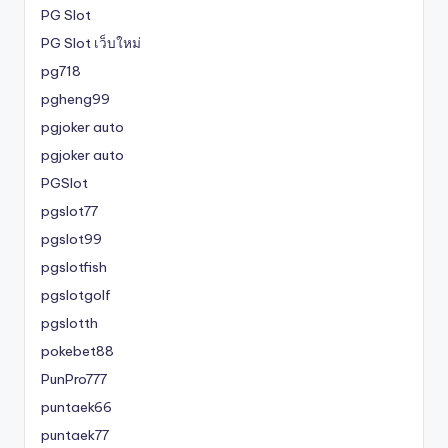
PG Slot
PG Slot เว็บใหม่
pg718
pgheng99
pgjoker auto
pgjoker auto
PGSlot
pgslot77
pgslot99
pgslotfish
pgslotgolf
pgslotth
pokebet88
PunPro777
puntaek66
puntaek77