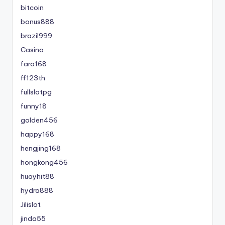
bitcoin
bonus888
brazil999
Casino
faro168
ff123th
fullslotpg
funny18
golden456
happy168
hengjing168
hongkong456
huayhit88
hydra888
Jilislot
jinda55