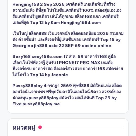
Hengjing168 2 Sep 2026 เครดิตฟรี เกมเดิมพัน ที่สร้าง
ความบันเทิง ดีที่สุด โปรโมชั่นเครดิตฟรี 100% กล่องสุ่มเฮงเฮง
รับเครดิตฟรี ยูสเดียว เล่นได้ทุกเกม สล็อต168 แจก เครดิตฟรี
เยอะที่สุด Top 12 by Kam Hengjing168d.com
เว็บใหญ่ สล็อต888 เว็บแจกหนัก สล็อตยอดนิยม 2026 รวมเกม
ดัง ค่ายชั้นนำ และฟีเจอร์ที่ผู้เล่นชื่นชอบ เครดิตฟรี Top 16 by
Georgina jin888.asia 22 SEP 69 casino online
Sexy168 sexy168c.com 17 ส.ค. 69 บาคาร่า168 คู่มือ
เลือกเว็บไพ่ที่ควรรู้ ลุ้นรับ I PHONE17 PRO MAX เกมดัง
ฟีเจอร์ครบ บาคาร่าสด ดีลเลอร์สาวสวย บาคาร่า168 สมัครง่าย
ได้โปรไว Top 14 by Jeannie
Pussy888play 4 กรกฎา 2569 พุซซี่888 มิติใหม่แห่ง สล็อต
ออนไลน์ แจกเพชร ฟรีทุกวัน คาสิโนออนไลน์ 5ดาว สวรรค์ของ
นักลงทุน pussy888play สมัครไว เล่นได้ทันที Top 29 by
Elva pussy888play.me
หมวดหมู่