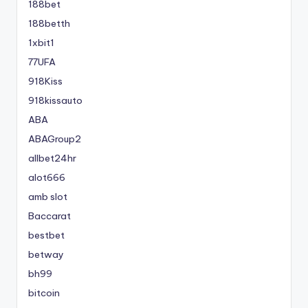
188bet
188betth
1xbit1
77UFA
918Kiss
918kissauto
ABA
ABAGroup2
allbet24hr
alot666
amb slot
Baccarat
bestbet
betway
bh99
bitcoin