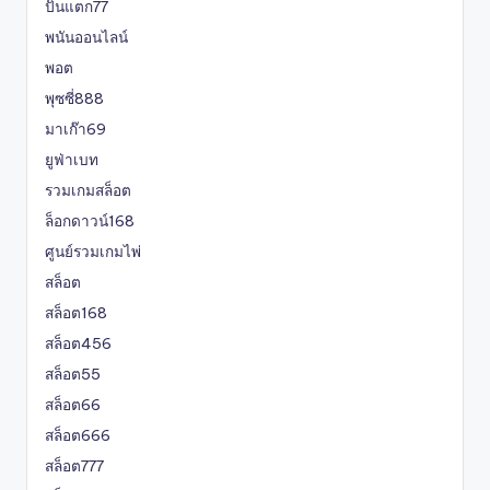
ปั่นแตก77
พนันออนไลน์
พอต
พุซซี่888
มาเก๊า69
ยูฟ่าเบท
รวมเกมสล็อต
ล็อกดาวน์168
ศูนย์รวมเกมไพ่
สล็อต
สล็อต168
สล็อต456
สล็อต55
สล็อต66
สล็อต666
สล็อต777