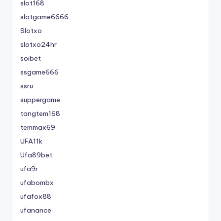
slot168
slotgame6666
Slotxo
slotxo24hr
soibet
ssgame666
ssru
suppergame
tangtem168
temmax69
UFA11k
Ufa89bet
ufa9r
ufabombx
ufafox88
ufanance