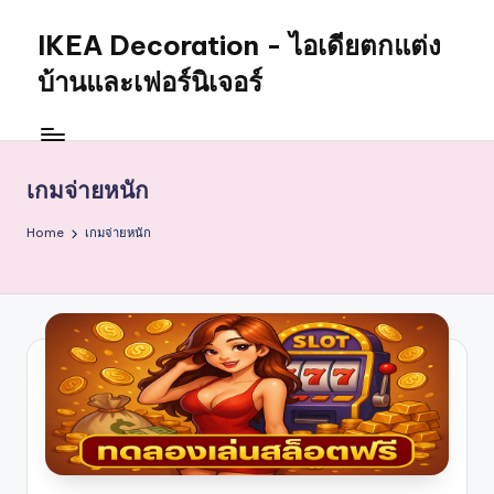
IKEA Decoration - ไอเดียตกแต่ง
บ้านและเฟอร์นิเจอร์
เกมจ่ายหนัก
Home
เกมจ่ายหนัก