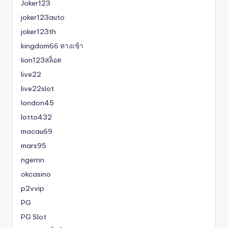
Joker123
joker123auto
joker123th
kingdom66 ทางเข้า
lion123สล็อต
live22
live22slot
london45
lotto432
macau69
mars95
ngernn
okcasino
p2vvip
PG
PG Slot