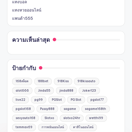
แทงบอล
แทงหวยออนไลน์
แพนด้า555
ความเห็นล่าสุด
ป้ายกำกับ
168สล็อต
188bet
918Kiss
918kissauto
alot666
Jinda55
jinda888
Joker123
live22
pg99
PGSlot
PG Slot
pgslot77
pgslot168
Pussy888
sagame
sagame168th
sexyauto168
Slotxo
slotxo24hr
sretthi99
temmax69
การพนันออนไลน์
คาสิโนออนไลน์