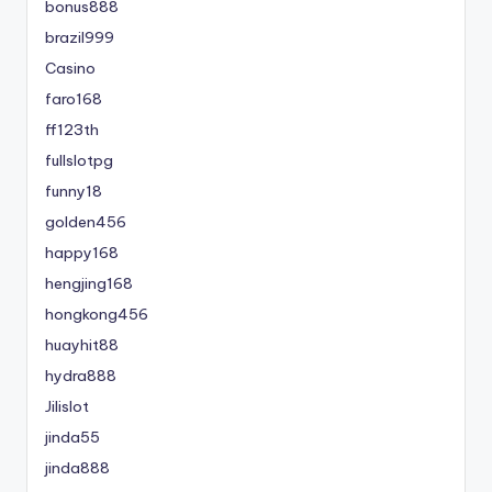
bonus888
brazil999
Casino
faro168
ff123th
fullslotpg
funny18
golden456
happy168
hengjing168
hongkong456
huayhit88
hydra888
Jilislot
jinda55
jinda888