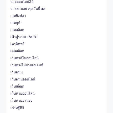
หวยออนไลน์24
หวยฮานอย vip วันนี้ สด
เกมยิงปลา
เกมยูฟ่า
เกมสล็อต
เข้าสู่ระบบ ufa191
เครดิตฟรี
เล่นสล็อต
เว็บคาสิโนออนไลน์
เว็บตรงไม่ผ่านเอเย่นต์
เว็บพนัน
เว็บพนันออนไลน์
เว็บสล็อต
เว็บหวยออนไลน์
เว็บหวยฮานอย
เศรษฐี99