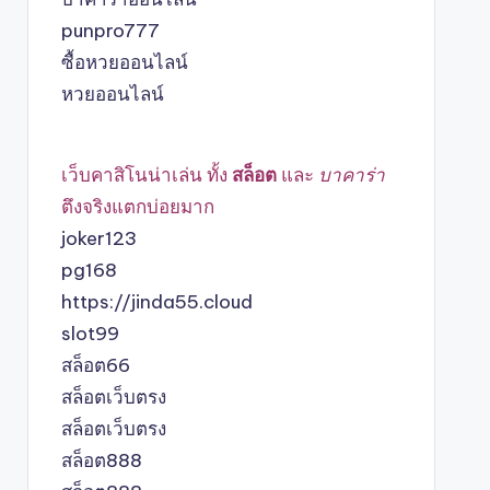
punpro777
ซื้อหวยออนไลน์
หวยออนไลน์
เว็บคาสิโนน่าเล่น ทั้ง
สล็อต
และ
บาคาร่า
ตึงจริงแตกบ่อยมาก
joker123
pg168
https://jinda55.cloud
slot99
สล็อต66
สล็อตเว็บตรง
สล็อตเว็บตรง
สล็อต888