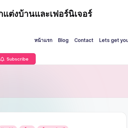
แต่งบ้านและเฟอร์นิเจอร์
หน้าแรก
Blog
Contact
Lets get you
Subscribe