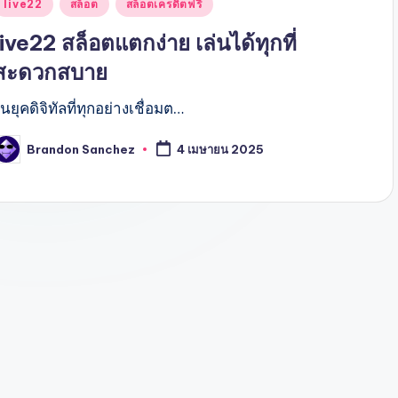
Posted
live22
สล็อต
สล็อตเครดิตฟรี
n
live22 สล็อตแตกง่าย เล่นได้ทุกที่
สะดวกสบาย
นยุคดิจิทัลที่ทุกอย่างเชื่อมต…
Brandon Sanchez
4 เมษายน 2025
osted
y