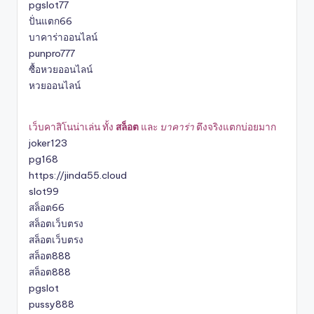
pgslot77
ปั่นแตก66
บาคาร่าออนไลน์
punpro777
ซื้อหวยออนไลน์
หวยออนไลน์
เว็บคาสิโนน่าเล่น ทั้ง
สล็อต
และ
บาคาร่า
ตึงจริงแตกบ่อยมาก
joker123
pg168
https://jinda55.cloud
slot99
สล็อต66
สล็อตเว็บตรง
สล็อตเว็บตรง
สล็อต888
สล็อต888
pgslot
pussy888