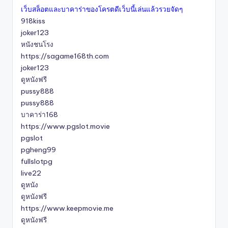
เว็บสล็อตและบาคาร่าของโครตดีเว็บนี้เล่นแล้วรวยจัดๆ
918kiss
joker123
หนังชนโรง
https://sagame168th.com
joker123
ดูหนังฟรี
pussy888
pussy888
บาคาร่า168
https://www.pgslot.movie
pgslot
pgheng99
fullslotpg
live22
ดูหนัง
ดูหนังฟรี
https://www.keepmovie.me
ดูหนังฟรี