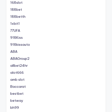
168slot
188bet
188betth
1xbit1
77UFA
918Kiss
918kissauto
ABA
ABAGroup2
allbet24hr
alot666
amb slot
Baccarat
bestbet
betway
bh99