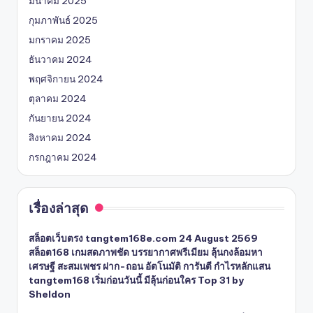
มีนาคม 2025
กุมภาพันธ์ 2025
มกราคม 2025
ธันวาคม 2024
พฤศจิกายน 2024
ตุลาคม 2024
กันยายน 2024
สิงหาคม 2024
กรกฎาคม 2024
เรื่องล่าสุด
สล็อตเว็บตรง tangtem168e.com 24 August 2569
สล็อต168 เกมสดภาพชัด บรรยากาศพรีเมียม ลุ้นกงล้อมหา
เศรษฐี สะสมเพชร ฝาก-ถอน อัตโนมัติ การันตี กำไรหลักแสน
tangtem168 เริ่มก่อนวันนี้ มีลุ้นก่อนใคร Top 31 by
Sheldon