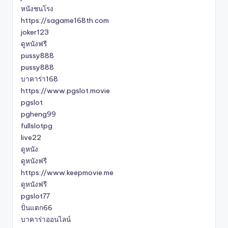
หนังชนโรง
https://sagame168th.com
joker123
ดูหนังฟรี
pussy888
pussy888
บาคาร่า168
https://www.pgslot.movie
pgslot
pgheng99
fullslotpg
live22
ดูหนัง
ดูหนังฟรี
https://www.keepmovie.me
ดูหนังฟรี
pgslot77
ปั่นแตก66
บาคาร่าออนไลน์