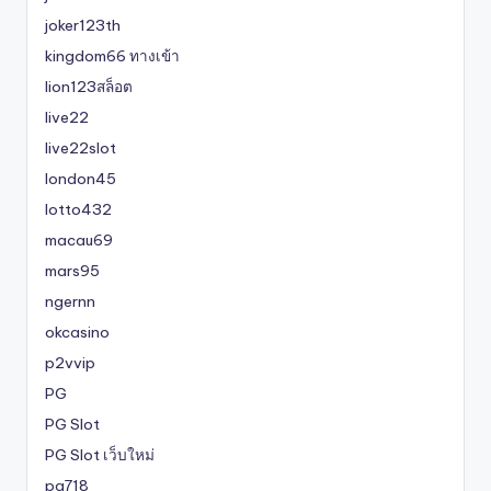
joker123th
kingdom66 ทางเข้า
lion123สล็อต
live22
live22slot
london45
lotto432
macau69
mars95
ngernn
okcasino
p2vvip
PG
PG Slot
PG Slot เว็บใหม่
pg718