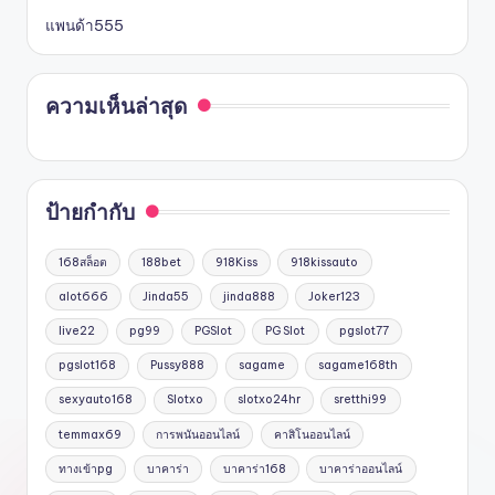
แพนด้า555
ความเห็นล่าสุด
ป้ายกำกับ
168สล็อต
188bet
918Kiss
918kissauto
alot666
Jinda55
jinda888
Joker123
live22
pg99
PGSlot
PG Slot
pgslot77
pgslot168
Pussy888
sagame
sagame168th
sexyauto168
Slotxo
slotxo24hr
sretthi99
temmax69
การพนันออนไลน์
คาสิโนออนไลน์
ทางเข้าpg
บาคาร่า
บาคาร่า168
บาคาร่าออนไลน์