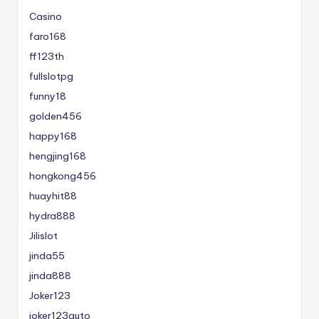
Casino
faro168
ff123th
fullslotpg
funny18
golden456
happy168
hengjing168
hongkong456
huayhit88
hydra888
Jilislot
jinda55
jinda888
Joker123
joker123auto