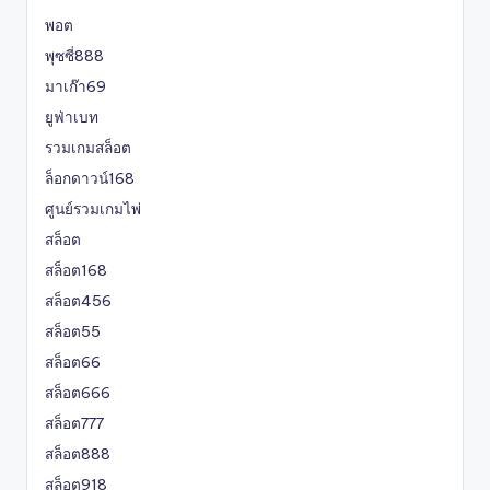
พอต
พุซซี่888
มาเก๊า69
ยูฟ่าเบท
รวมเกมสล็อต
ล็อกดาวน์168
ศูนย์รวมเกมไพ่
สล็อต
สล็อต168
สล็อต456
สล็อต55
สล็อต66
สล็อต666
สล็อต777
สล็อต888
สล็อต918