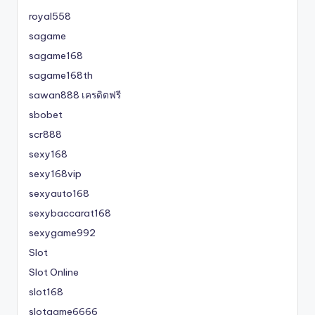
royal558
sagame
sagame168
sagame168th
sawan888 เครดิตฟรี
sbobet
scr888
sexy168
sexy168vip
sexyauto168
sexybaccarat168
sexygame992
Slot
Slot Online
slot168
slotgame6666