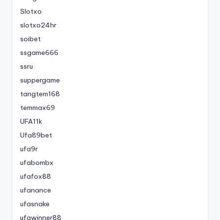
Slotxo
slotxo24hr
soibet
ssgame666
ssru
suppergame
tangtem168
temmax69
UFA11k
Ufa89bet
ufa9r
ufabombx
ufafox88
ufanance
ufasnake
ufawinner88