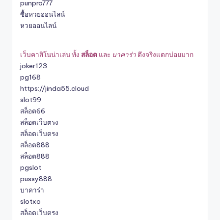
punpro777
ซื้อหวยออนไลน์
หวยออนไลน์
เว็บคาสิโนน่าเล่น ทั้ง
สล็อต
และ
บาคาร่า
ตึงจริงแตกบ่อยมาก
joker123
pg168
https://jinda55.cloud
slot99
สล็อต66
สล็อตเว็บตรง
สล็อตเว็บตรง
สล็อต888
สล็อต888
pgslot
pussy888
บาคาร่า
slotxo
สล็อตเว็บตรง