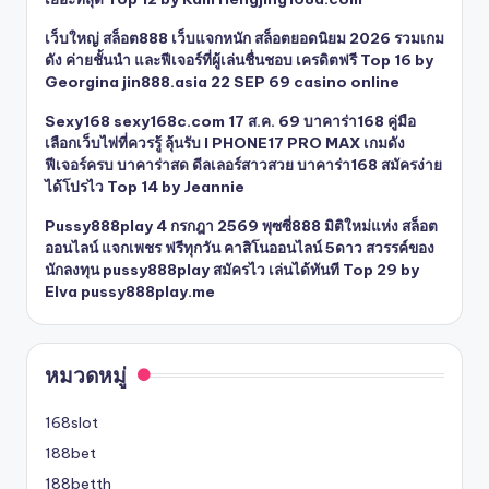
เว็บใหญ่ สล็อต888 เว็บแจกหนัก สล็อตยอดนิยม 2026 รวมเกม
ดัง ค่ายชั้นนำ และฟีเจอร์ที่ผู้เล่นชื่นชอบ เครดิตฟรี Top 16 by
Georgina jin888.asia 22 SEP 69 casino online
Sexy168 sexy168c.com 17 ส.ค. 69 บาคาร่า168 คู่มือ
เลือกเว็บไพ่ที่ควรรู้ ลุ้นรับ I PHONE17 PRO MAX เกมดัง
ฟีเจอร์ครบ บาคาร่าสด ดีลเลอร์สาวสวย บาคาร่า168 สมัครง่าย
ได้โปรไว Top 14 by Jeannie
Pussy888play 4 กรกฎา 2569 พุซซี่888 มิติใหม่แห่ง สล็อต
ออนไลน์ แจกเพชร ฟรีทุกวัน คาสิโนออนไลน์ 5ดาว สวรรค์ของ
นักลงทุน pussy888play สมัครไว เล่นได้ทันที Top 29 by
Elva pussy888play.me
หมวดหมู่
168slot
188bet
188betth