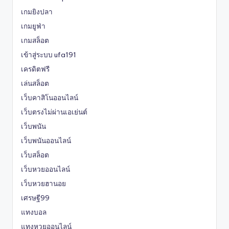
เกมยิงปลา
เกมยูฟ่า
เกมสล็อต
เข้าสู่ระบบ ufa191
เครดิตฟรี
เล่นสล็อต
เว็บคาสิโนออนไลน์
เว็บตรงไม่ผ่านเอเย่นต์
เว็บพนัน
เว็บพนันออนไลน์
เว็บสล็อต
เว็บหวยออนไลน์
เว็บหวยฮานอย
เศรษฐี99
แทงบอล
แทงหวยออนไลน์