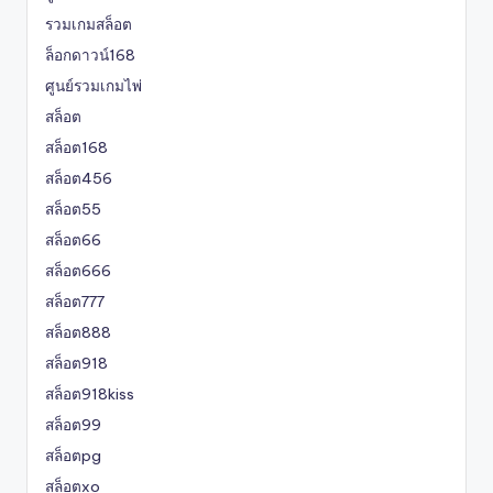
รวมเกมสล็อต
ล็อกดาวน์168
ศูนย์รวมเกมไพ่
สล็อต
สล็อต168
สล็อต456
สล็อต55
สล็อต66
สล็อต666
สล็อต777
สล็อต888
สล็อต918
สล็อต918kiss
สล็อต99
สล็อตpg
สล็อตxo