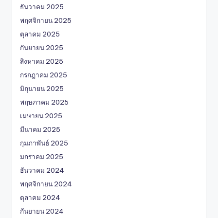
ธันวาคม 2025
พฤศจิกายน 2025
ตุลาคม 2025
กันยายน 2025
สิงหาคม 2025
กรกฎาคม 2025
มิถุนายน 2025
พฤษภาคม 2025
เมษายน 2025
มีนาคม 2025
กุมภาพันธ์ 2025
มกราคม 2025
ธันวาคม 2024
พฤศจิกายน 2024
ตุลาคม 2024
กันยายน 2024