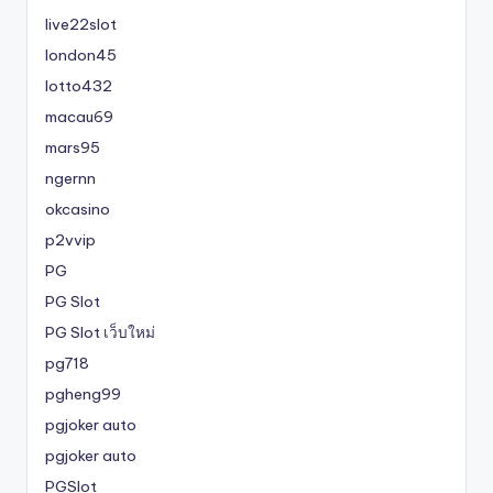
live22slot
london45
lotto432
macau69
mars95
ngernn
okcasino
p2vvip
PG
PG Slot
PG Slot เว็บใหม่
pg718
pgheng99
pgjoker auto
pgjoker auto
PGSlot