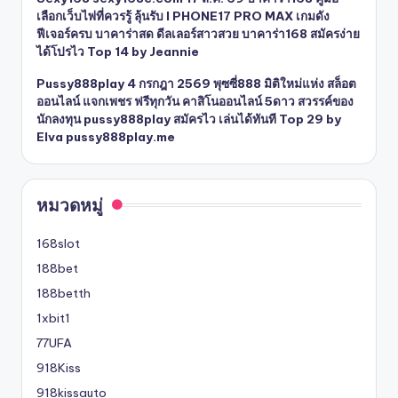
เลือกเว็บไพ่ที่ควรรู้ ลุ้นรับ I PHONE17 PRO MAX เกมดัง
ฟีเจอร์ครบ บาคาร่าสด ดีลเลอร์สาวสวย บาคาร่า168 สมัครง่าย
ได้โปรไว Top 14 by Jeannie
Pussy888play 4 กรกฎา 2569 พุซซี่888 มิติใหม่แห่ง สล็อต
ออนไลน์ แจกเพชร ฟรีทุกวัน คาสิโนออนไลน์ 5ดาว สวรรค์ของ
นักลงทุน pussy888play สมัครไว เล่นได้ทันที Top 29 by
Elva pussy888play.me
หมวดหมู่
168slot
188bet
188betth
1xbit1
77UFA
918Kiss
918kissauto