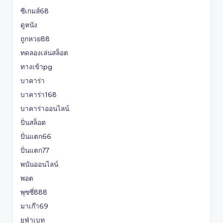
ซีเกมส์68
ดูหนัง
ถูกหวย88
ทดลองเล่นสล็อต
ทางเข้าpg
บาคาร่า
บาคาร่า168
บาคาร่าออนไลน์
ปั่นสล็อต
ปั่นแตก66
ปั่นแตก77
พนันออนไลน์
พอต
พุซซี่888
มาเก๊า69
ยูฟ่าเบท