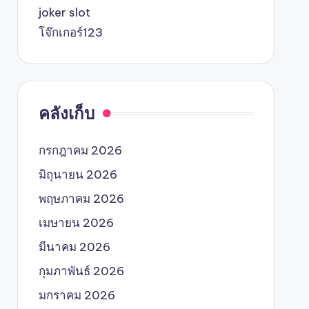
joker slot
โจ๊กเกอร์123
คลังเก็บ
กรกฎาคม 2026
มิถุนายน 2026
พฤษภาคม 2026
เมษายน 2026
มีนาคม 2026
กุมภาพันธ์ 2026
มกราคม 2026