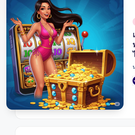
i
น
P
b