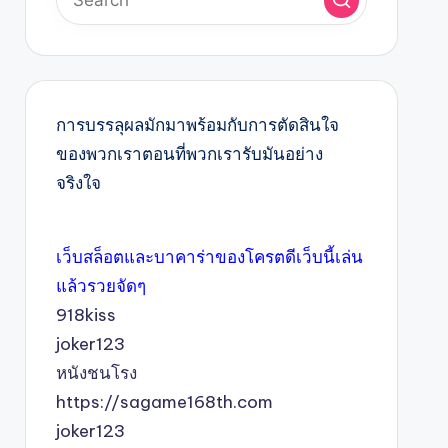
การบรรลุผลมักมาพร้อมกับการตัดสินใจ
ของพวกเราตอนที่พวกเรารับมันอย่าง
จริงใจ
เว็บสล็อตและบาคาร่าของโครตดีเว็บนี้เล่น
แล้วรวยจัดๆ
918kiss
joker123
หนังชนโรง
https://sagame168th.com
joker123