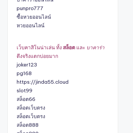
punpro777
ซื้อหวยออนไลน์
หวยออนไลน์
เว็บคาสิโนน่าเล่น ทั้ง
สล็อต
และ
บาคาร่า
ตึงจริงแตกบ่อยมาก
joker123
pg168
https://jinda55.cloud
slot99
สล็อต66
สล็อตเว็บตรง
สล็อตเว็บตรง
สล็อต888