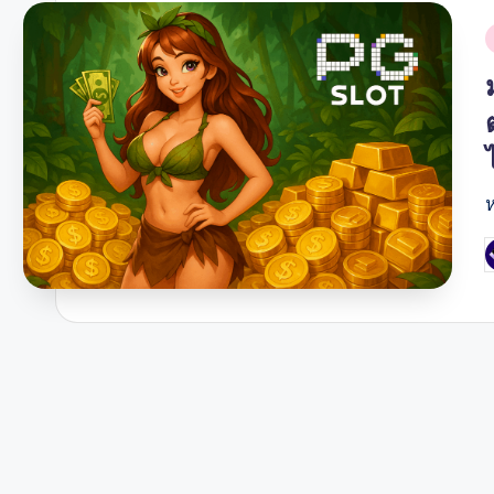
i
P
b