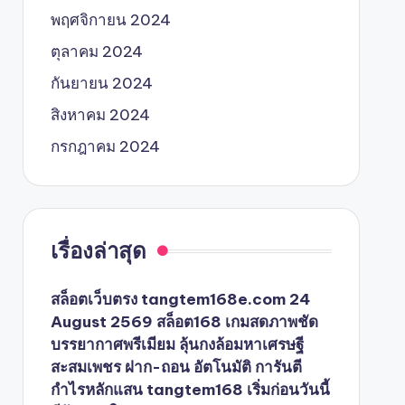
พฤศจิกายน 2024
ตุลาคม 2024
กันยายน 2024
สิงหาคม 2024
กรกฎาคม 2024
เรื่องล่าสุด
สล็อตเว็บตรง tangtem168e.com 24
August 2569 สล็อต168 เกมสดภาพชัด
บรรยากาศพรีเมียม ลุ้นกงล้อมหาเศรษฐี
สะสมเพชร ฝาก-ถอน อัตโนมัติ การันตี
กำไรหลักแสน tangtem168 เริ่มก่อนวันนี้