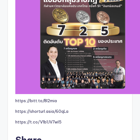
https://bitt.to/8l2mia
https://shorturl.asia/60qLa
https://t.co/V1b1JV7wI5