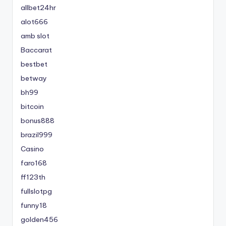
allbet24hr
alot666
amb slot
Baccarat
bestbet
betway
bh99
bitcoin
bonus888
brazil999
Casino
faro168
ff123th
fullslotpg
funny18
golden456