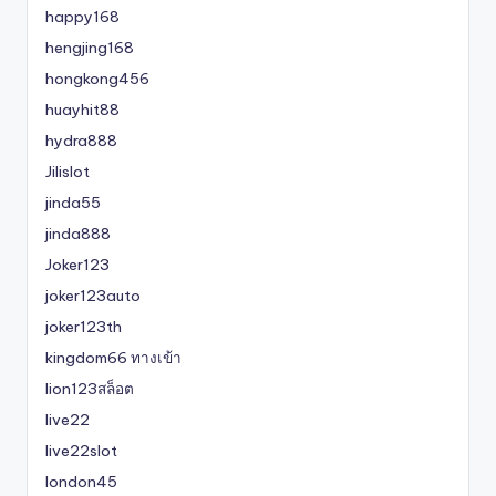
happy168
hengjing168
hongkong456
huayhit88
hydra888
Jilislot
jinda55
jinda888
Joker123
joker123auto
joker123th
kingdom66 ทางเข้า
lion123สล็อต
live22
live22slot
london45