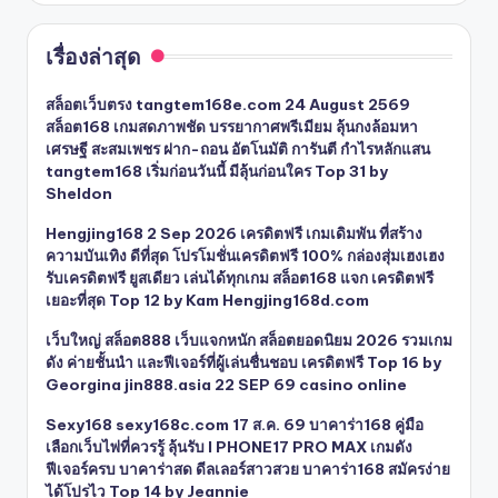
เรื่องล่าสุด
สล็อตเว็บตรง tangtem168e.com 24 August 2569
สล็อต168 เกมสดภาพชัด บรรยากาศพรีเมียม ลุ้นกงล้อมหา
เศรษฐี สะสมเพชร ฝาก-ถอน อัตโนมัติ การันตี กำไรหลักแสน
tangtem168 เริ่มก่อนวันนี้ มีลุ้นก่อนใคร Top 31 by
Sheldon
Hengjing168 2 Sep 2026 เครดิตฟรี เกมเดิมพัน ที่สร้าง
ความบันเทิง ดีที่สุด โปรโมชั่นเครดิตฟรี 100% กล่องสุ่มเฮงเฮง
รับเครดิตฟรี ยูสเดียว เล่นได้ทุกเกม สล็อต168 แจก เครดิตฟรี
เยอะที่สุด Top 12 by Kam Hengjing168d.com
เว็บใหญ่ สล็อต888 เว็บแจกหนัก สล็อตยอดนิยม 2026 รวมเกม
ดัง ค่ายชั้นนำ และฟีเจอร์ที่ผู้เล่นชื่นชอบ เครดิตฟรี Top 16 by
Georgina jin888.asia 22 SEP 69 casino online
Sexy168 sexy168c.com 17 ส.ค. 69 บาคาร่า168 คู่มือ
เลือกเว็บไพ่ที่ควรรู้ ลุ้นรับ I PHONE17 PRO MAX เกมดัง
ฟีเจอร์ครบ บาคาร่าสด ดีลเลอร์สาวสวย บาคาร่า168 สมัครง่าย
ได้โปรไว Top 14 by Jeannie