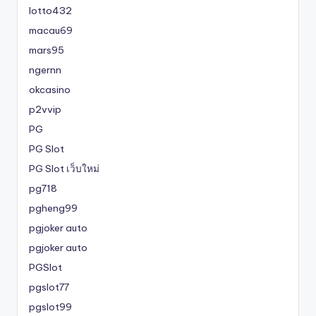
lotto432
macau69
mars95
ngernn
okcasino
p2vvip
PG
PG Slot
PG Slot เว็บใหม่
pg718
pgheng99
pgjoker auto
pgjoker auto
PGSlot
pgslot77
pgslot99