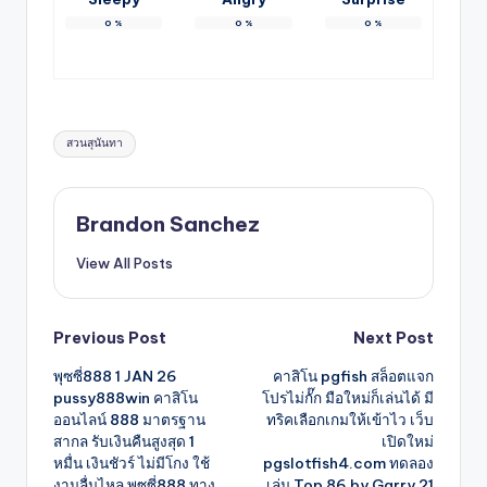
0
%
0
%
0
%
Tags:
สวนสุนันทา
Brandon Sanchez
View All Posts
Post
Previous Post
Next Post
พุซซี่888 1 JAN 26
คาสิโน pgfish สล็อตแจก
navigation
pussy888win คาสิโน
โปรไม่กั๊ก มือใหม่ก็เล่นได้ มี
ออนไลน์ 888 มาตรฐาน
ทริคเลือกเกมให้เข้าไว เว็บ
สากล รับเงินคืนสูงสุด 1
เปิดใหม่
หมื่น เงินชัวร์ ไม่มีโกง ใช้
pgslotfish4.com ทดลอง
งานลื่นไหล พุซซี่888 ทาง
เล่น Top 86 by Garry 21