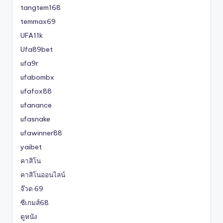
tangtem168
temmax69
UFA11k
Ufa89bet
ufa9r
ufabombx
ufafox88
ufanance
ufasnake
ufawinner88
yaibet
คาสิโน
คาสิโนออนไลน์
จ๊วด 69
ซีเกมส์68
ดูหนัง