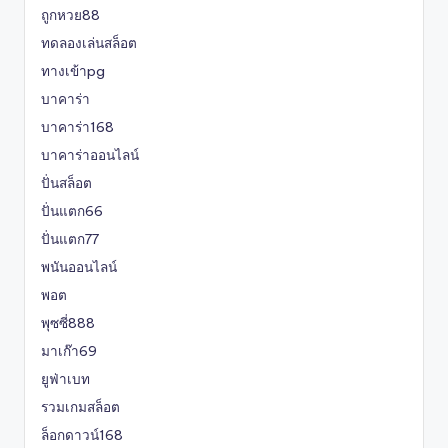
ถูกหวย88
ทดลองเล่นสล็อต
ทางเข้าpg
บาคาร่า
บาคาร่า168
บาคาร่าออนไลน์
ปั่นสล็อต
ปั่นแตก66
ปั่นแตก77
พนันออนไลน์
พอต
พุซซี่888
มาเก๊า69
ยูฟ่าเบท
รวมเกมสล็อต
ล็อกดาวน์168