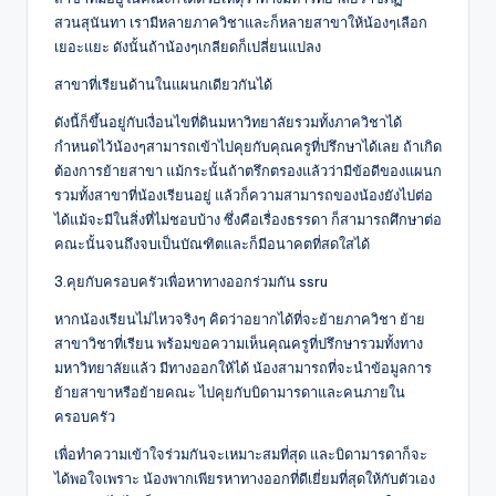
สวนสุนันทา เรามีหลายภาควิชาและก็หลายสาขาให้น้องๆเลือก
เยอะแยะ ดังนั้นถ้าน้องๆเกลียดก็เปลี่ยนแปลง
สาขาที่เรียนด้านในแผนกเดียวกันได้
ดังนี้ก็ขึ้นอยู่กับเงื่อนไขที่ดินมหาวิทยาลัยรวมทั้งภาควิชาได้
กำหนดไว้น้องๆสามารถเข้าไปคุยกับคุณครูที่ปรึกษาได้เลย ถ้าเกิด
ต้องการย้ายสาขา แม้กระนั้นถ้าตรึกตรองแล้วว่ามีข้อดีของแผนก
รวมทั้งสาขาที่น้องเรียนอยู่ แล้วก็ความสามารถของน้องยังไปต่อ
ได้แม้จะมีในสิ่งที่ไม่ชอบบ้าง ซึ่งคือเรื่องธรรดา ก็สามารถศึกษาต่อ
คณะนั้นจนถึงจบเป็นบัณฑิตและก็มีอนาคตที่สดใสได้
3.คุยกับครอบครัวเพื่อหาทางออกร่วมกัน ssru
หากน้องเรียนไม่ไหวจริงๆ คิดว่าอยากได้ที่จะย้ายภาควิชา ย้าย
สาขาวิชาที่เรียน พร้อมขอความเห็นคุณครูที่ปรึกษารวมทั้งทาง
มหาวิทยาลัยแล้ว มีทางออกให้ได้ น้องสามารถที่จะนำข้อมูลการ
ย้ายสาขาหรือย้ายคณะ ไปคุยกับบิดามารดาและคนภายใน
ครอบครัว
เพื่อทำความเข้าใจร่วมกันจะเหมาะสมที่สุด และบิดามารดาก็จะ
ได้พอใจเพราะ น้องพากเพียรหาทางออกที่ดีเยี่ยมที่สุดให้กับตัวเอง