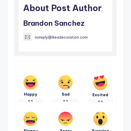
About Post Author
Brandon Sanchez
noreply@ikeadecoration.com
Happy
Sad
Excited
0
%
0
%
0
%
Sleepy
Angry
Surprise