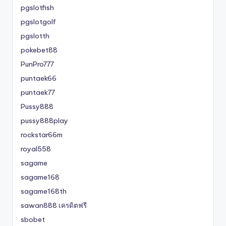
pgslotfish
pgslotgolf
pgslotth
pokebet88
PunPro777
puntaek66
puntaek77
Pussy888
pussy888play
rockstar66m
royal558
sagame
sagame168
sagame168th
sawan888 เครดิตฟรี
sbobet