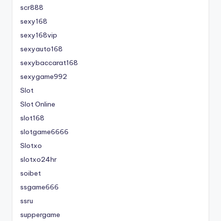
scr888
sexy168
sexy168vip
sexyauto168
sexybaccarat168
sexygame992
Slot
Slot Online
slot168
slotgame6666
Slotxo
slotxo24hr
soibet
ssgame666
ssru
suppergame