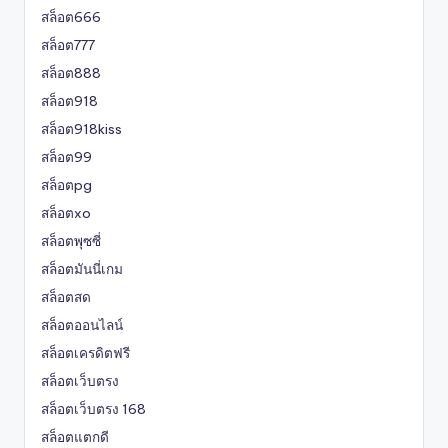
สล็อต666
สล็อต777
สล็อต888
สล็อต918
สล็อต918kiss
สล็อต99
สล็อตpg
สล็อตxo
สล็อตพุซซี่
สล็อตมันนี่เกม
สล็อตสด
สล็อตออนไลน์
สล็อตเครดิตฟรี
สล็อตเว็บตรง
สล็อตเว็บตรง 168
สล็อตแตกดี