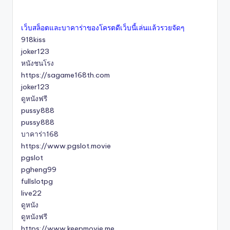
เว็บสล็อตและบาคาร่าของโครตดีเว็บนี้เล่นแล้วรวยจัดๆ
918kiss
joker123
หนังชนโรง
https://sagame168th.com
joker123
ดูหนังฟรี
pussy888
pussy888
บาคาร่า168
https://www.pgslot.movie
pgslot
pgheng99
fullslotpg
live22
ดูหนัง
ดูหนังฟรี
https://www.keepmovie.me