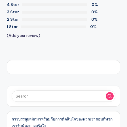
4 Star
0%
3 Star
0%
2 Star
0%
1 Star
0%
(Add your review)
การบรรลุผลมักมาพร้อมกับการตัดสินใจของพวกเราตอนที่พวก
เรารับมันอย่างจริงใจ