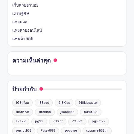
เว็บหวยฮานอย
เศรษฐี99
แทงบอล
แทงหวยออนไลน์
แพนด้า555
ความเห็นล่าสุด
ป้ายกำกับ
168สล็อต
188bet
918Kiss
918kissauto
alot666
Jinda55
jinda888
Joker123
live22
pg99
PGSlot
PG Slot
pgslot77
pgslot168
Pussy888
sagame
sagame168th