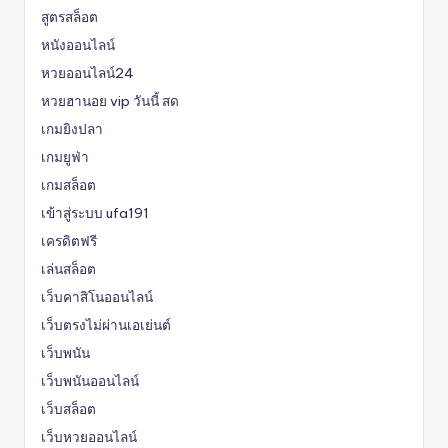
สูตรสล็อต
หนังออนไลน์
หวยออนไลน์24
หวยฮานอย vip วันนี้ สด
เกมยิงปลา
เกมยูฟ่า
เกมสล็อต
เข้าสู่ระบบ ufa191
เครดิตฟรี
เล่นสล็อต
เว็บคาสิโนออนไลน์
เว็บตรงไม่ผ่านเอเย่นต์
เว็บพนัน
เว็บพนันออนไลน์
เว็บสล็อต
เว็บหวยออนไลน์