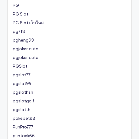
PG
PG Slot
PG Slot เว็บใหม่
pg718
pgheng99
pgjoker auto
pgjoker auto
PGSlot
pgslot77
pgslot99
pgslotfish
pgslotgolf
pgslotth
pokebet88
PunPro777
puntaek66