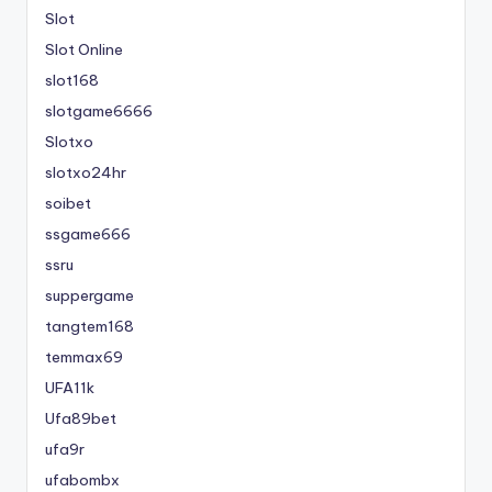
Slot
Slot Online
slot168
slotgame6666
Slotxo
slotxo24hr
soibet
ssgame666
ssru
suppergame
tangtem168
temmax69
UFA11k
Ufa89bet
ufa9r
ufabombx