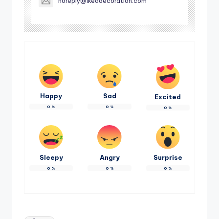
noreply@ikeadecoration.com
Happy
Sad
Excited
0
%
0
%
0
%
Sleepy
Angry
Surprise
0
%
0
%
0
%
Tags: