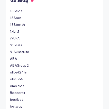
หมวดหมู่
168slot
188bet
188betth
1xbit1
77UFA
918Kiss
918kissauto
ABA
ABAGroup2
allbet24hr
alot666
amb slot
Baccarat
bestbet
betway