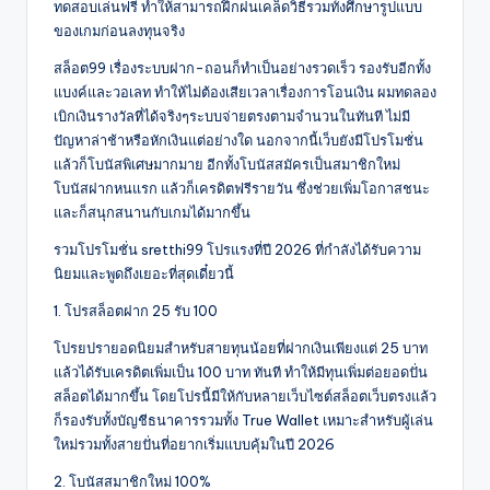
ทดสอบเล่นฟรี ทำให้สามารถฝึกฝนเคล็ดวิธีรวมทั้งศึกษารูปแบบ
ของเกมก่อนลงทุนจริง
สล็อต99 เรื่องระบบฝาก-ถอนก็ทำเป็นอย่างรวดเร็ว รองรับอีกทั้ง
แบงค์และวอเลท ทำให้ไม่ต้องเสียเวลาเรื่องการโอนเงิน ผมทดลอง
เบิกเงินรางวัลที่ได้จริงๆระบบจ่ายตรงตามจำนวนในทันที ไม่มี
ปัญหาล่าช้าหรือหักเงินแต่อย่างใด นอกจากนี้เว็บยังมีโปรโมชั่น
แล้วก็โบนัสพิเศษมากมาย อีกทั้งโบนัสสมัครเป็นสมาชิกใหม่
โบนัสฝากหนแรก แล้วก็เครดิตฟรีรายวัน ซึ่งช่วยเพิ่มโอกาสชนะ
และก็สนุกสนานกับเกมได้มากขึ้น
รวมโปรโมชั่น sretthi99 โปรแรงที่ปี 2026 ที่กำลังได้รับความ
นิยมและพูดถึงเยอะที่สุดเดี๋ยวนี้
1. โปรสล็อตฝาก 25 รับ 100
โปรยปรายอดนิยมสำหรับสายทุนน้อยที่ฝากเงินเพียงแต่ 25 บาท
แล้วได้รับเครดิตเพิ่มเป็น 100 บาท ทันที ทำให้มีทุนเพิ่มต่อยอดปั่น
สล็อตได้มากขึ้น โดยโปรนี้มีให้กับหลายเว็บไซต์สล็อตเว็บตรงแล้ว
ก็รองรับทั้งบัญชีธนาคารรวมทั้ง True Wallet เหมาะสำหรับผู้เล่น
ใหม่รวมทั้งสายปั่นที่อยากเริ่มแบบคุ้มในปี 2026
2. โบนัสสมาชิกใหม่ 100%