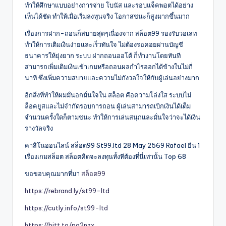
ทำให้ศึกษาแบบอย่างการจ่าย โบนัส และรอบแจ็คพอตได้อย่าง
เห็นได้ชัด ทำให้เมื่อเริ่มลงทุนจริง โอกาสชนะก็สูงมากขึ้นมาก
เรื่องการฝาก-ถอนก็สบายสุดๆเนื่องจาก สล็อต99 รองรับวอเลท
ทำให้การเติมเงินง่ายและเร็วทันใจ ไม่ต้องรอคอยผ่านบัญชี
ธนาคารให้ยุ่งยาก ระบบ ฝากถอนออโต้ ก็ทำงานโดยทันที
สามารถเพิ่มเติมเงินเข้าเกมหรือถอนผลกำไรออกได้ข้างในไม่กี่
นาที ซึ่งเพิ่มความสบายและความไม่กังวลใจให้กับผู้เล่นอย่างมาก
อีกสิ่งที่ทำให้ผมมั่นอกมั่นใจใน สล็อต คือความโล่งใส ระบบไม่
ล็อคยูสและไม่จำกัดรอบการถอน ผู้เล่นสามารถเบิกเงินได้เต็ม
จำนวนครั้งใดก็ตามชนะ ทำให้การเล่นสนุกและมั่นใจว่าจะได้เงิน
รางวัลจริง
คาสิโนออนไลน์ สล็อต99 St99.ltd 28 May 2569 Rafael ยืน 1
เรื่องเกมสล็อต สล็อตคิดจะลงทุนทั้งทีต้องที่นี่เท่านั้น Top 68
ขอขอบคุณมากที่มา
สล็อต99
https://rebrand.ly/st99-ltd
https://cutly.info/st99-ltd
https://bitt.to/pa2nzx