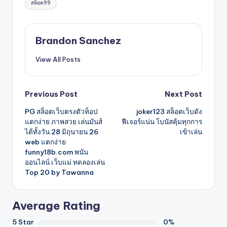
สล็อต99
Brandon Sanchez
View All Posts
Post
Previous Post
Next Post
PG สล็อตเว็บตรงตัวท็อป
joker123 สล็อตเว็บดัง
navigation
แตกง่าย ภาพสวย เล่นมันส์
ฟีเจอร์แน่น โบนัสคุ้มทุกการ
ได้ทั้งวัน 28 มิถุนายน 26
เข้าเล่น
web แตกง่าย
funny18b.com พนัน
ออนไลน์ เว็บแม่ ทดลองเล่น
Top 20 by Tawanna
Average Rating
5 Star
0%