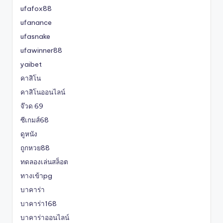
ufafox88
ufanance
ufasnake
ufawinner88
yaibet
คาสิโน
คาสิโนออนไลน์
จ๊วด 69
ซีเกมส์68
ดูหนัง
ถูกหวย88
ทดลองเล่นสล็อต
ทางเข้าpg
บาคาร่า
บาคาร่า168
บาคาร่าออนไลน์