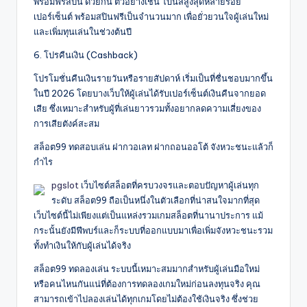
พร้อมฟรีสปิน ด้วยกัน ตัวอย่างเช่น โบนัสสูงสุดหลายร้อย
เปอร์เซ็นต์ พร้อมสปินฟรีเป็นจำนวนมาก เพื่อยั่วยวนใจผู้เล่นใหม่
และเพิ่มทุนเล่นในช่วงต้นปี
6. โปรคืนเงิน (Cashback)
โปรโมชั่นคืนเงินรายวันหรือรายสัปดาห์ เริ่มเป็นที่ชื่นชอบมากขึ้น
ในปี 2026 โดยบางเว็บให้ผู้เล่นได้รับเปอร์เซ็นต์เงินคืนจากยอด
เสีย ซึ่งเหมาะสำหรับผู้ที่เล่นยาวรวมทั้งอยากลดความเสี่ยงของ
การเสียตังค์สะสม
สล็อต99 ทดสอบเล่น ฝากวอเลท ฝากถอนออโต้ จังหวะชนะแล้วก็
กำไร
pgslot
เว็บไซต์สล็อตที่ครบวงจรและตอบปัญหาผู้เล่นทุก
ระดับ สล็อต99 ถือเป็นหนึ่งในตัวเลือกที่น่าสนใจมากที่สุด
เว็บไซต์นี้ไม่เพียงแต่เป็นแหล่งรวมเกมสล็อตที่นานาประการ แม้
กระนั้นยังมีฟีพบร์และก็ระบบที่ออกแบบมาเพื่อเพิ่มจังหวะชนะรวม
ทั้งทำเงินให้กับผู้เล่นได้จริง
สล็อต99 ทดลองเล่น ระบบนี้เหมาะสมมากสำหรับผู้เล่นมือใหม่
หรือคนไหนกันแน่ที่ต้องการทดลองเกมใหม่ก่อนลงทุนจริง คุณ
สามารถเข้าไปลองเล่นได้ทุกเกมโดยไม่ต้องใช้เงินจริง ซึ่งช่วย