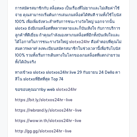
การสมัครสมาชิกกับ สล็อตxo เป็นเรื่องที่ไม่ยากและไม่เสียค่าใช้
จ่าย คุณสามารถเริ่มต้นการเล่นเกมสล็อตได้ทันที รวมทั้งใช้โบนัส
100% เพื่อเพิ่มจังหวะสำหรับการชนะรางวัลใหญ่ นอกจากนั้น
slotxo ยังมีเกมสล็อตที่หลากหลายและก็บันเทิงใจ กับการบริการ
ลูกค้าที่ดีเยี่ยม ถ้าคุณกำลังมองหาเกมสล็อตที่อีกทั้งบันเทิงใจและ
ได้โอกาสในการชนะรางวัลใหญ่
slotxo24hr
คือคำตอบที่คุณไม่
สมควรพลาด! ลงทะเบียนสมัครสมาชิกในช่วงเวลานี้เพื่อรับโบนัส
100% รวมทั้งเริ่มการเดินทางในโลกของเกมสล็อตที่แตกง่ายรวม
ทั้งได้เงินจริง
ทางเข้าxo slotxo slotxos24hr.live 29 กันยายน 24 Della คา
สิโน slotxoที่ฮิตที่สุด Top 74
ขอขอบคุณมากby web
slotxo24hr
https://bit.ly/slotxos24hr-live
https://rebrand.ly/slotxos24hr-live
https://wow.in.th/slotxos24hr-live
http://gg.gg/slotxos24hr-live