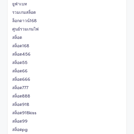
ยูฟ่าเบท
รวมเกมสล็อต
ล็อกดาวน์168
ศูนย์รวมเกมไพ่
สล็อต
สล็อต168
สล็อต456
สล็อต55
สล็อต66
สล็อต666
สล็อต777
สล็อต888
สล็อต918
สล็อต918kiss
สล็อต99
สล็อตpg