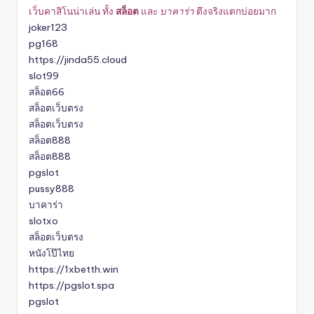
เว็บคาสิโนน่าเล่น ทั้ง
สล็อต
และ
บาคาร่า
ตึงจริงแตกบ่อยมาก
joker123
pg168
https://jinda55.cloud
slot99
สล็อต66
สล็อตเว็บตรง
สล็อตเว็บตรง
สล็อต888
สล็อต888
pgslot
pussy888
บาคาร่า
slotxo
สล็อตเว็บตรง
หนังโป๊ไทย
https://1xbetth.win
https://pgslot.spa
pgslot