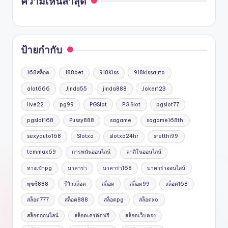
ความเห็นล่าสุด
ป้ายกำกับ
168สล็อต
188bet
918Kiss
918kissauto
alot666
Jinda55
jinda888
Joker123
live22
pg99
PGSlot
PG Slot
pgslot77
pgslot168
Pussy888
sagame
sagame168th
sexyauto168
Slotxo
slotxo24hr
sretthi99
temmax69
การพนันออนไลน์
คาสิโนออนไลน์
ทางเข้าpg
บาคาร่า
บาคาร่า168
บาคาร่าออนไลน์
พุซซี่888
รีวิวสล็อต
สล็อต
สล็อต99
สล็อต168
สล็อต777
สล็อต888
สล็อตpg
สล็อตxo
สล็อตออนไลน์
สล็อตเครดิตฟรี
สล็อตเว็บตรง