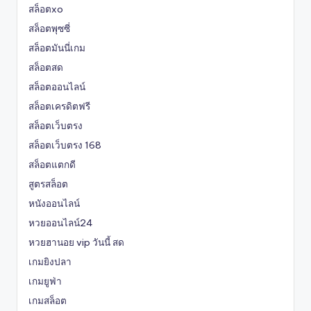
สล็อตxo
สล็อตพุซซี่
สล็อตมันนี่เกม
สล็อตสด
สล็อตออนไลน์
สล็อตเครดิตฟรี
สล็อตเว็บตรง
สล็อตเว็บตรง 168
สล็อตแตกดี
สูตรสล็อต
หนังออนไลน์
หวยออนไลน์24
หวยฮานอย vip วันนี้ สด
เกมยิงปลา
เกมยูฟ่า
เกมสล็อต