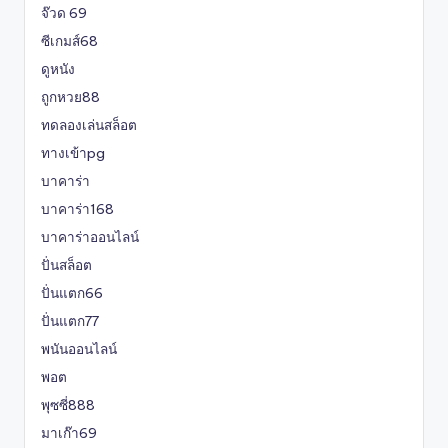
จ๊วด 69
ซีเกมส์68
ดูหนัง
ถูกหวย88
ทดลองเล่นสล็อต
ทางเข้าpg
บาคาร่า
บาคาร่า168
บาคาร่าออนไลน์
ปั่นสล็อต
ปั่นแตก66
ปั่นแตก77
พนันออนไลน์
พอต
พุซซี่888
มาเก๊า69