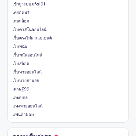
เข้าสู่ระบบ ufa191
เครดิตฟรี
เล่นสล็อต
เว็บคาสิโนออนไลน์
เว็บตรงไม่ผ่านเอเย่นต์
เว็บพนัน
เว็บพนันออนไลน์
เว็บสล็อต
เว็บหวยออนไลน์
เว็บหวยฮานอย
เศรษฐี99
แทงบอล
แทงหวยออนไลน์
แพนด้า555