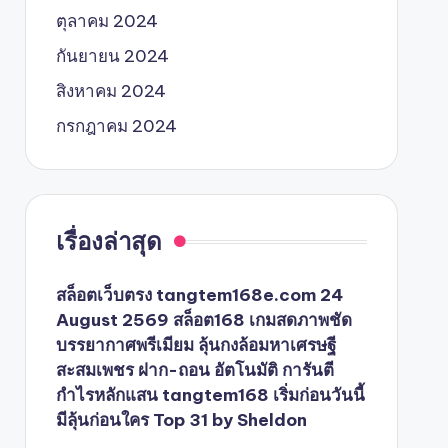
ตุลาคม 2024
กันยายน 2024
สิงหาคม 2024
กรกฎาคม 2024
เรื่องล่าสุด
สล็อตเว็บตรง tangtem168e.com 24
August 2569 สล็อต168 เกมสดภาพชัด
บรรยากาศพรีเมียม ลุ้นกงล้อมหาเศรษฐี
สะสมเพชร ฝาก-ถอน อัตโนมัติ การันตี
กำไรหลักแสน tangtem168 เริ่มก่อนวันนี้
มีลุ้นก่อนใคร Top 31 by Sheldon