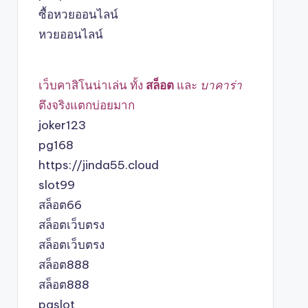
ซื้อหวยออนไลน์
หวยออนไลน์
เว็บคาสิโนน่าเล่น ทั้ง
สล็อต
และ
บาคาร่า
ตึงจริงแตกบ่อยมาก
joker123
pg168
https://jinda55.cloud
slot99
สล็อต66
สล็อตเว็บตรง
สล็อตเว็บตรง
สล็อต888
สล็อต888
pgslot