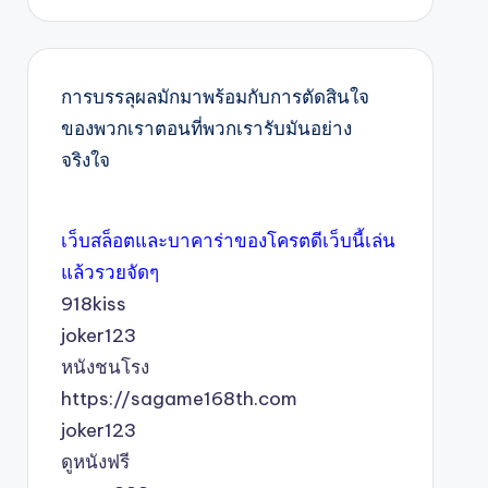
การบรรลุผลมักมาพร้อมกับการตัดสินใจ
ของพวกเราตอนที่พวกเรารับมันอย่าง
จริงใจ
เว็บสล็อตและบาคาร่าของโครตดีเว็บนี้เล่น
แล้วรวยจัดๆ
918kiss
joker123
หนังชนโรง
https://sagame168th.com
joker123
ดูหนังฟรี