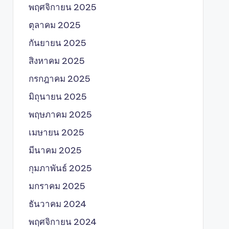
พฤศจิกายน 2025
ตุลาคม 2025
กันยายน 2025
สิงหาคม 2025
กรกฎาคม 2025
มิถุนายน 2025
พฤษภาคม 2025
เมษายน 2025
มีนาคม 2025
กุมภาพันธ์ 2025
มกราคม 2025
ธันวาคม 2024
พฤศจิกายน 2024