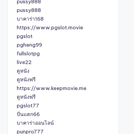
pussy888
pussy888
บาคาร่า168
https://www.pgslot.movie
pgslot
pgheng99
fullslotpg
live22
ดูหนัง
ดูหนังฟรี
https://www.keepmovie.me
ดูหนังฟรี
pgslot77
ปั่นแตก66
บาคาร่าออนไลน์
punpro777