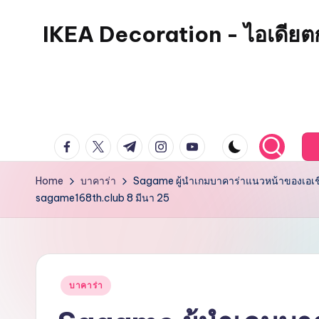
IKEA Decoration - ไอเดียตก
facebook.com
twitter.com
t.me
instagram.com
youtube.com
Home
บาคาร่า
Sagame ผู้นำเกมบาคาร่าแนวหน้าของเอเช
sagame168th.club 8 มีนา 25
Posted
บาคาร่า
in