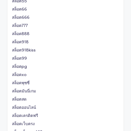
สล็อต55
สล็อต66
สล็อต666
สล็อต777
สล็อต888
สล็อต918
สล็อต918kiss
สล็อต99
สล็อตpg
สล็อตxo
สล็อตพุซซี่
สล็อตมันนี่เกม
สล็อตสด
สล็อตออนไลน์
สล็อตเครดิตฟรี
สล็อตเว็บตรง