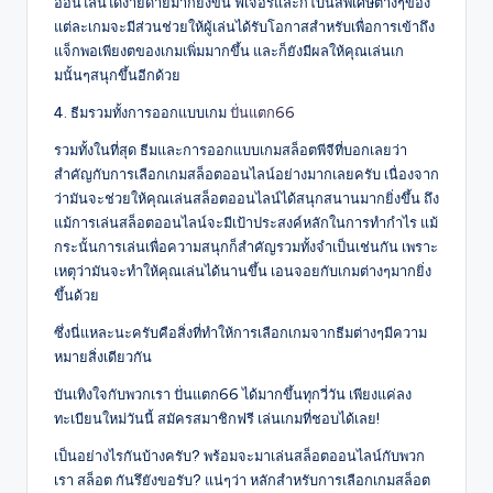
ออนไลน์ได้ง่ายดายมากยิ่งขึ้น ฟีเจอร์และก็โบนัสพิเศษต่างๆของ
แต่ละเกมจะมีส่วนช่วยให้ผู้เล่นได้รับโอกาสสำหรับเพื่อการเข้าถึง
แจ็กพอเพียงตของเกมเพิ่มมากขึ้น และก็ยังมีผลให้คุณเล่นเก
มนั้นๆสนุกขึ้นอีกด้วย
4. ธีมรวมทั้งการออกแบบเกม
ปั่นแตก66
รวมทั้งในที่สุด ธีมและการออกแบบเกมสล็อตพีจีที่บอกเลยว่า
สำคัญกับการเลือกเกมสล็อตออนไลน์อย่างมากเลยครับ เนื่องจาก
ว่ามันจะช่วยให้คุณเล่นสล็อตออนไลน์ได้สนุกสนานมากยิ่งขึ้น ถึง
แม้การเล่นสล็อตออนไลน์จะมีเป้าประสงค์หลักในการทำกำไร แม้
กระนั้นการเล่นเพื่อความสนุกก็สำคัญรวมทั้งจำเป็นเช่นกัน เพราะ
เหตุว่ามันจะทำให้คุณเล่นได้นานขึ้น เอนจอยกับเกมต่างๆมากยิ่ง
ขึ้นด้วย
ซึ่งนี่แหละนะครับคือสิ่งที่ทำให้การเลือกเกมจากธีมต่างๆมีความ
หมายสิ่งเดียวกัน
บันเทิงใจกับพวกเรา ปั่นแตก66 ได้มากขึ้นทุกวี่วัน เพียงแค่ลง
ทะเบียนใหม่วันนี้ สมัครสมาชิกฟรี เล่นเกมที่ชอบได้เลย!
เป็นอย่างไรกันบ้างครับ? พร้อมจะมาเล่นสล็อตออนไลน์กับพวก
เรา สล็อต กันรึยังขอรับ? แน่ๆว่า หลักสำหรับการเลือกเกมสล็อต