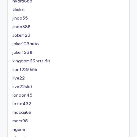
hydra888
Jilislot
jinda55
jinda888
Joker123
joker123auto
joker123th
kingdom66 ทางเข้า
lion123สล็อต
live22
live22slot
london45
lotto432
macau69
mars95
ngernn