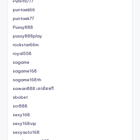
PunPro777
puntaek66
puntaek77
Pussy888
pussy888play
rockstar66m
royal558
sagame
sagame168
sagame168th
sawan888 เครดิตฟรี
sbobet
scr888
sexy168
sexy168vip
sexyauto168