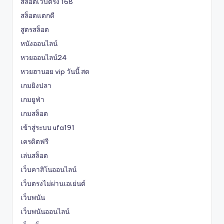
สล็อตเว็บตรง 168
สล็อตแตกดี
สูตรสล็อต
หนังออนไลน์
หวยออนไลน์24
หวยฮานอย vip วันนี้ สด
เกมยิงปลา
เกมยูฟ่า
เกมสล็อต
เข้าสู่ระบบ ufa191
เครดิตฟรี
เล่นสล็อต
เว็บคาสิโนออนไลน์
เว็บตรงไม่ผ่านเอเย่นต์
เว็บพนัน
เว็บพนันออนไลน์