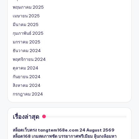
พฤษภาคม 2025
เมษายน 2025
มีนาคม 2025
กุมภาพันธ์ 2025
มกราคม 2025
ธันวาคม 2024
พฤศจิกายน 2024
ตุลาคม 2024
กันยายน 2024
สิงหาคม 2024
กรกฎาคม 2024
เรื่องล่าสุด
สล็อตเว็บตรง tangtem168e.com 24 August 2569
สล็อต168 เกมสดภาพชัด บรรยากาศพรีเมียม ลุ้นกงล้อมหา