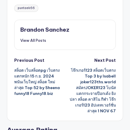
Tags:
puntaek66
Brandon Sanchez
View All Posts
Post
Previous Post
Next Post
สล็อต เว็บสล็อตpg เว็บตรง
โจ๊กเกอร์123 สล็อตเว็บตรง
navigation
แตกหนัก 15 ก.ย. 2024
Top 3 by Isabell
พนันเว็บใหญ่ สล็อต ใหม่
joker123ths.world
ล่าสุด Top 52 by Sheena
สมัครJOKER123 โบนัส
funny18 Funny18.biz
แตกกระจายป๊อกเด้ง ยิง
ปลา สล็อต คาสิโน กีฬา โจ๊ก
เกอร์123 อัปเดทเวอร์ชั่น
ล่าสุด 1 NOV 67