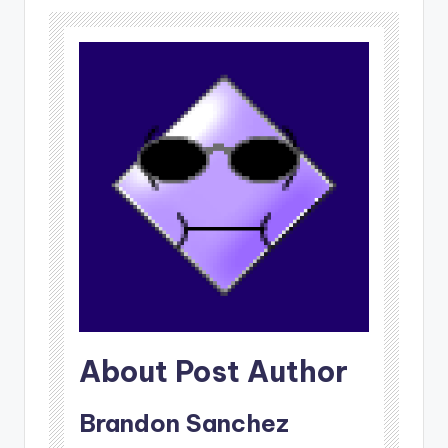
About Post Author
Brandon Sanchez