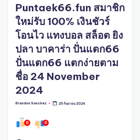
Puntaek66.fun สมาชิก
ใหม่รับ 100% เงินชัวร์
โอนไว แทงบอล สล็อต ยิง
ปลา บาคาร่า ปั่นแตก66
ปั่นแตก66 แตกง่ายตาม
ชื่อ 24 November
2024
Brandon Sanchez
25 กันยายน 2024
Posted
by
0
0