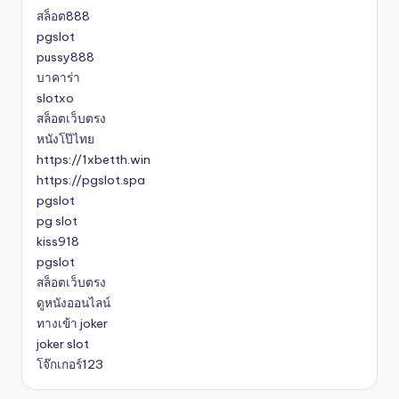
สล็อต888
pgslot
pussy888
บาคาร่า
slotxo
สล็อตเว็บตรง
หนังโป๊ไทย
https://1xbetth.win
https://pgslot.spa
pgslot
pg slot
kiss918
pgslot
สล็อตเว็บตรง
ดูหนังออนไลน์
ทางเข้า joker
joker slot
โจ๊กเกอร์123