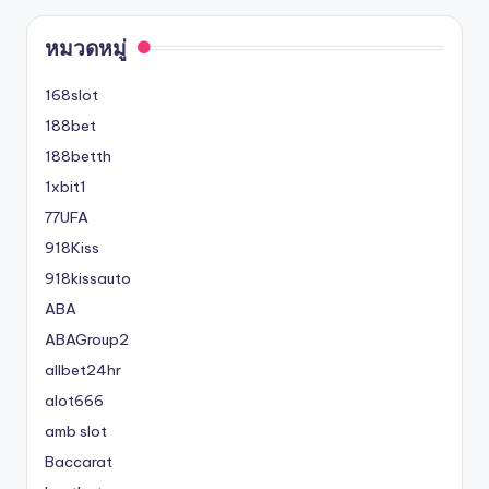
หมวดหมู่
168slot
188bet
188betth
1xbit1
77UFA
918Kiss
918kissauto
ABA
ABAGroup2
allbet24hr
alot666
amb slot
Baccarat