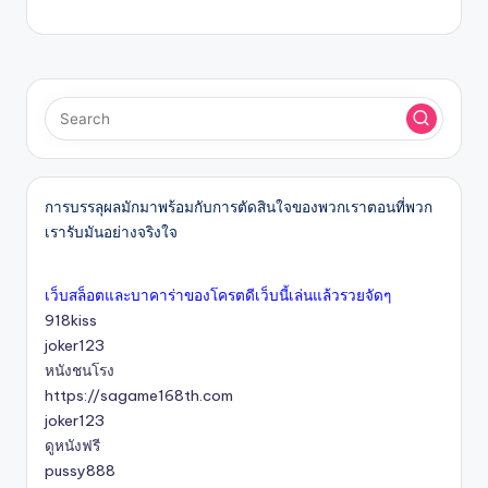
การบรรลุผลมักมาพร้อมกับการตัดสินใจของพวกเราตอนที่พวก
เรารับมันอย่างจริงใจ
เว็บสล็อตและบาคาร่าของโครตดีเว็บนี้เล่นแล้วรวยจัดๆ
918kiss
joker123
หนังชนโรง
https://sagame168th.com
joker123
ดูหนังฟรี
pussy888