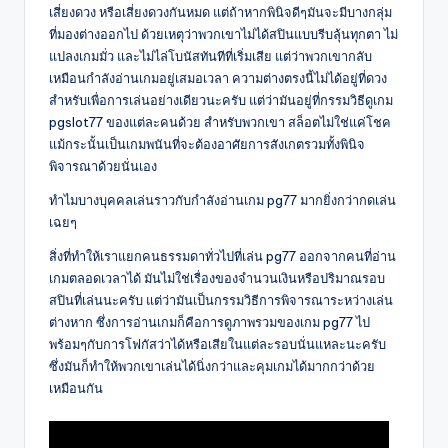
เสี่ยงดวง หรือเสี่ยงดวงกันหมด แต่ถ้าหากพินิจดีๆมันจะมีบางกลุ่ม
ที่มองต่างออกไป ด้วยเหตุว่าพวกเขาไม่ได้สปินแบบรีบลุ้นทุกตา ไม่
แปลงเกมมั่ว และไม่ไล่โบนัสทันทีที่เริ่มเสีย แต่ว่าพวกเขากลับ
เหมือนกำลังอ่านเกมอยู่เสมอเวลา ความต่างตรงนี้ไม่ได้อยู่ที่ดวง
สำหรับเพื่อการเล่นอย่างเดียวนะครับ แต่ว่ามันอยู่ที่กรรมวิธีดูเกม
pgslot77 ของแต่ละคนด้วย สำหรับพวกเขา สล็อตไม่ใช่แค่โชค
แม้กระนั้นเป็นเกมพนันที่จะต้องอาศัยการสังเกตรวมทั้งพินิจ
พิจารณาด้วยนั่นเอง
ทำไมบางบุคคลเล่นราวกับกำลังอ่านเกม pg77 มากยิ่งกว่ากดเล่น
เฉยๆ
สิ่งที่ทำให้เราแยกคนธรรมดาทั่วไปที่เล่น pg77 ออกจากคนที่อ่าน
เกมตลอดเวลาได้ มันไม่ใช่เรื่องของจำนวนเงินหรือปริมาณรอบ
สปินที่เล่นนะครับ แต่ว่ามันเป็นกรรมวิธีการพิจารณาระหว่างเล่น
ต่างหาก ซึ่งการอ่านเกมก็คือการดูภาพรวมของเกม pg77 ไป
พร้อมๆกับการโฟกัสว่าได้หรือเสียในแต่ละรอบนั่นแหละนะครับ
ซึ่งมันก็ทำให้พวกเขาเล่นได้นิ่งกว่าและคุมเกมได้มากกว่าด้วย
เหมือนกัน