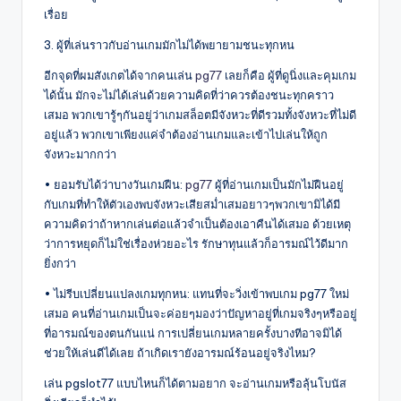
เรื่อย
3. ผู้ที่เล่นราวกับอ่านเกมมักไม่ได้พยายามชนะทุกหน
อีกจุดที่ผมสังเกตได้จากคนเล่น
pg77
เลยก็คือ ผู้ที่ดูนิ่งและคุมเกม
ได้นั้น มักจะไม่ได้เล่นด้วยความคิดที่ว่าควรต้องชนะทุกคราว
เสมอ พวกเขารู้ๆกันอยู่ว่าเกมสล็อตมีจังหวะที่ดีรวมทั้งจังหวะที่ไม่ดี
อยู่แล้ว พวกเขาเพียงแค่จำต้องอ่านเกมและเข้าไปเล่นให้ถูก
จังหวะมากกว่า
• ยอมรับได้ว่าบางวันเกมฝืน:
pg77
ผู้ที่อ่านเกมเป็นมักไม่ฝืนอยู่
กับเกมที่ทำให้ตัวเองพบจังหวะเสียสม่ำเสมอยาวๆพวกเขามิได้มี
ความคิดว่าถ้าหากเล่นต่อแล้วจำเป็นต้องเอาคืนได้เสมอ ด้วยเหตุ
ว่าการหยุดก็ไม่ใช่เรื่องห่วยอะไร รักษาทุนแล้วก็อารมณ์ไว้ดีมาก
ยิ่งกว่า
• ไม่รีบเปลี่ยนแปลงเกมทุกหน: แทนที่จะวิ่งเข้าพบเกม pg77 ใหม่
เสมอ คนที่อ่านเกมเป็นจะค่อยๆมองว่าปัญหาอยู่ที่เกมจริงๆหรืออยู่
ที่อารมณ์ของตนกันแน่ การเปลี่ยนเกมหลายครั้งบางทีอาจมิได้
ช่วยให้เล่นดีได้เลย ถ้าเกิดเรายังอารมณ์ร้อนอยู่จริงไหม?
เล่น pgslot77 แบบไหนก็ได้ตามอยาก จะอ่านเกมหรือลุ้นโบนัส