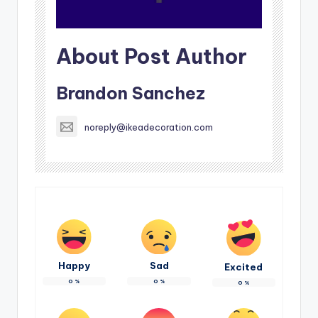
About Post Author
Brandon Sanchez
noreply@ikeadecoration.com
Happy
Sad
Excited
0
%
0
%
0
%