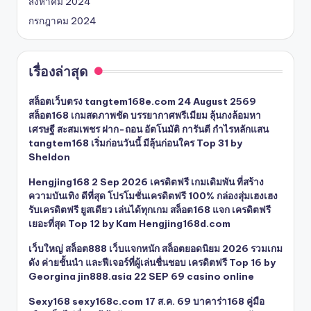
สิงหาคม 2024
กรกฎาคม 2024
เรื่องล่าสุด
สล็อตเว็บตรง tangtem168e.com 24 August 2569
สล็อต168 เกมสดภาพชัด บรรยากาศพรีเมียม ลุ้นกงล้อมหา
เศรษฐี สะสมเพชร ฝาก-ถอน อัตโนมัติ การันตี กำไรหลักแสน
tangtem168 เริ่มก่อนวันนี้ มีลุ้นก่อนใคร Top 31 by
Sheldon
Hengjing168 2 Sep 2026 เครดิตฟรี เกมเดิมพัน ที่สร้าง
ความบันเทิง ดีที่สุด โปรโมชั่นเครดิตฟรี 100% กล่องสุ่มเฮงเฮง
รับเครดิตฟรี ยูสเดียว เล่นได้ทุกเกม สล็อต168 แจก เครดิตฟรี
เยอะที่สุด Top 12 by Kam Hengjing168d.com
เว็บใหญ่ สล็อต888 เว็บแจกหนัก สล็อตยอดนิยม 2026 รวมเกม
ดัง ค่ายชั้นนำ และฟีเจอร์ที่ผู้เล่นชื่นชอบ เครดิตฟรี Top 16 by
Georgina jin888.asia 22 SEP 69 casino online
Sexy168 sexy168c.com 17 ส.ค. 69 บาคาร่า168 คู่มือ