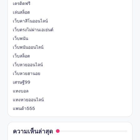
เครดิตฟรี
เล่นสล็อต
เว็บคาสิโนออนไลน์
เว็บตรงไม่ผ่านเอเย่นต์
เว็บพนัน
เว็บพนันออนไลน์
เว็บสล็อต
เว็บหวยออนไลน์
เว็บหวยฮานอย
เศรษฐี99
แทงบอล
แทงหวยออนไลน์
แพนด้า555
ความเห็นล่าสุด