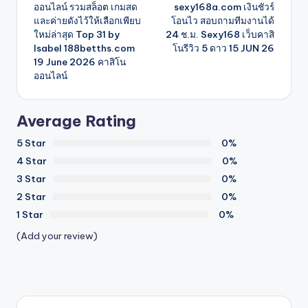
ออนไลน์ รวมสล็อต เกมสด
sexy168a.com เงินชัวร์
และค่ายดังไว้ให้เลือกเพียบ
โอนไว สอบถามทีมงานได้
ใหม่ล่าสุด Top 31 by
24 ช.ม. Sexy168 เว็บคาสิ
Isabel 188betths.com
โนรีวิว 5 ดาว 15 JUN 26
19 June 2026 คาสิโน
ออนไลน์
Average Rating
5 Star
0%
4 Star
0%
3 Star
0%
2 Star
0%
1 Star
0%
(Add your review)