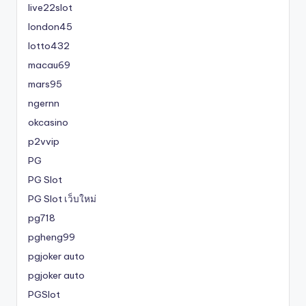
live22slot
london45
lotto432
macau69
mars95
ngernn
okcasino
p2vvip
PG
PG Slot
PG Slot เว็บใหม่
pg718
pgheng99
pgjoker auto
pgjoker auto
PGSlot