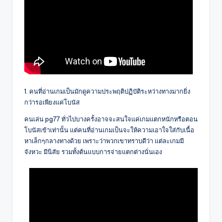
1. คนที่อ่านเกมเป็นมักดูความประพฤติปฏิบัติระหว่างทางมากยิ่ง
กว่ารอเพียงแค่โบนัส
คนเล่น pg77 ทั่วไปบางครั้งอาจจะสนใจแค่เกมแตกหนักหรือตอน
โบนัสเข้าเท่านั้น แต่คนที่อ่านเกมเป็นจะให้ความเอาใจใส่กับเนื้อ
หาเล็กๆกลางทางด้วย เพราะว่าพวกเขาทราบดีว่า แต่ละเกมมี
จังหวะ มีนิสัย รวมทั้งต้นแบบการจ่ายแตกต่างนั่นเอง