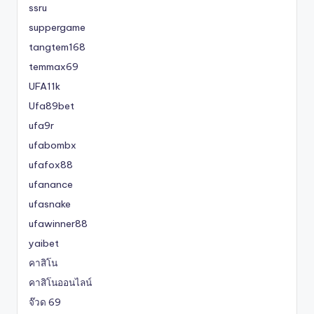
ssru
suppergame
tangtem168
temmax69
UFA11k
Ufa89bet
ufa9r
ufabombx
ufafox88
ufanance
ufasnake
ufawinner88
yaibet
คาสิโน
คาสิโนออนไลน์
จ๊วด 69