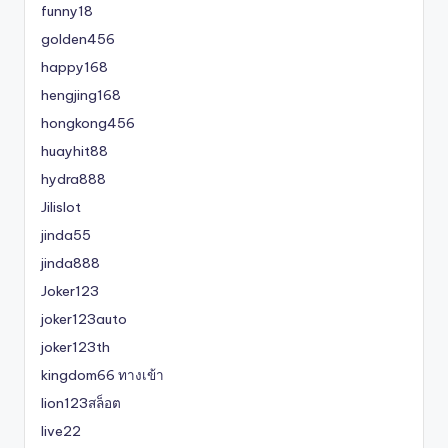
funny18
golden456
happy168
hengjing168
hongkong456
huayhit88
hydra888
Jilislot
jinda55
jinda888
Joker123
joker123auto
joker123th
kingdom66 ทางเข้า
lion123สล็อต
live22