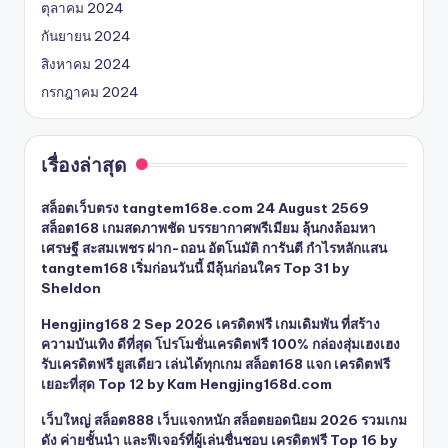
ตุลาคม 2024
กันยายน 2024
สิงหาคม 2024
กรกฎาคม 2024
เรื่องล่าสุด
สล็อตเว็บตรง tangtem168e.com 24 August 2569
สล็อต168 เกมสดภาพชัด บรรยากาศพรีเมียม ลุ้นกงล้อมหา
เศรษฐี สะสมเพชร ฝาก-ถอน อัตโนมัติ การันตี กำไรหลักแสน
tangtem168 เริ่มก่อนวันนี้ มีลุ้นก่อนใคร Top 31 by
Sheldon
Hengjing168 2 Sep 2026 เครดิตฟรี เกมเดิมพัน ที่สร้าง
ความบันเทิง ดีที่สุด โปรโมชั่นเครดิตฟรี 100% กล่องสุ่มเฮงเฮง
รับเครดิตฟรี ยูสเดียว เล่นได้ทุกเกม สล็อต168 แจก เครดิตฟรี
เยอะที่สุด Top 12 by Kam Hengjing168d.com
เว็บใหญ่ สล็อต888 เว็บแจกหนัก สล็อตยอดนิยม 2026 รวมเกม
ดัง ค่ายชั้นนำ และฟีเจอร์ที่ผู้เล่นชื่นชอบ เครดิตฟรี Top 16 by