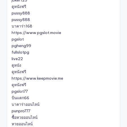
joker123
ดูหนังฟรี
pussy888
pussy888
บาคาร่า168
https://www.pgslot.movie
pgslot
pgheng99
fullslotpg
live22
ดูหนัง
ดูหนังฟรี
https://www.keepmovie.me
ดูหนังฟรี
pgslot77
ปั่นแตก66
บาคาร่าออนไลน์
punpro777
ซื้อหวยออนไลน์
หวยออนไลน์