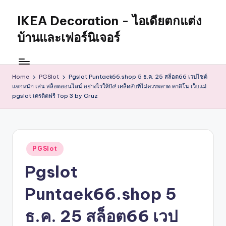
IKEA Decoration - ไอเดียตกแต่ง
บ้านและเฟอร์นิเจอร์
Home
PGSlot
Pgslot Puntaek66.shop 5 ธ.ค. 25 สล็อต66 เวปไซต์
แจกหนัก เล่น สล็อตออนไลน์ อย่างไรให้ปัง! เคล็ดลับที่ไม่ควรพลาด คาสิโน เว็บแม่
pgslot เครดิตฟรี Top 3 by Cruz
Posted
PGSlot
in
Pgslot
Puntaek66.shop 5
ธ.ค. 25 สล็อต66 เวป