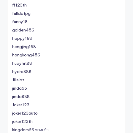
ff123th
fullslotpg
funny18
golden456
happy168
hengjing168
hongkong456
huayhit88
hydra888
Jilislot
jinda55
jinda888
Joker123
joker123auto
joker123th
kingdom66 ทางเข้า