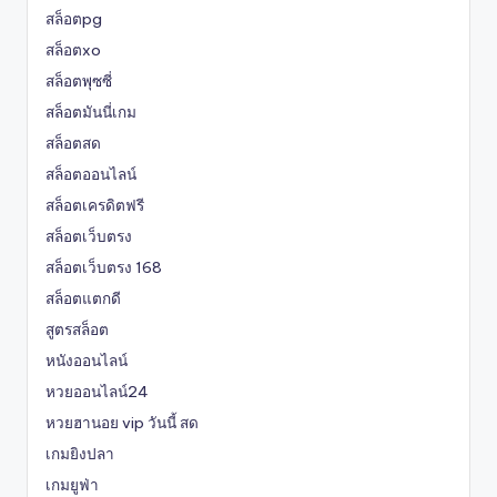
สล็อตpg
สล็อตxo
สล็อตพุซซี่
สล็อตมันนี่เกม
สล็อตสด
สล็อตออนไลน์
สล็อตเครดิตฟรี
สล็อตเว็บตรง
สล็อตเว็บตรง 168
สล็อตแตกดี
สูตรสล็อต
หนังออนไลน์
หวยออนไลน์24
หวยฮานอย vip วันนี้ สด
เกมยิงปลา
เกมยูฟ่า