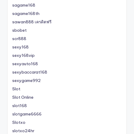
sagame168
sagame168th
sawan888 เครดิตฟรี
sbobet
scr888
sexy168
sexy168vip
sexyauto168
sexybaccarat168
sexygame992
Slot
Slot Online
slot168
slotgame6666
Slotxo
slotxo24hr