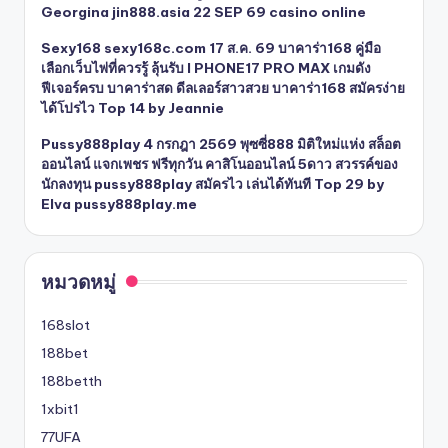
Georgina jin888.asia 22 SEP 69 casino online
Sexy168 sexy168c.com 17 ส.ค. 69 บาคาร่า168 คู่มือ
เลือกเว็บไพ่ที่ควรรู้ ลุ้นรับ I PHONE17 PRO MAX เกมดัง
ฟีเจอร์ครบ บาคาร่าสด ดีลเลอร์สาวสวย บาคาร่า168 สมัครง่าย
ได้โปรไว Top 14 by Jeannie
Pussy888play 4 กรกฎา 2569 พุซซี่888 มิติใหม่แห่ง สล็อต
ออนไลน์ แจกเพชร ฟรีทุกวัน คาสิโนออนไลน์ 5ดาว สวรรค์ของ
นักลงทุน pussy888play สมัครไว เล่นได้ทันที Top 29 by
Elva pussy888play.me
หมวดหมู่
168slot
188bet
188betth
1xbit1
77UFA