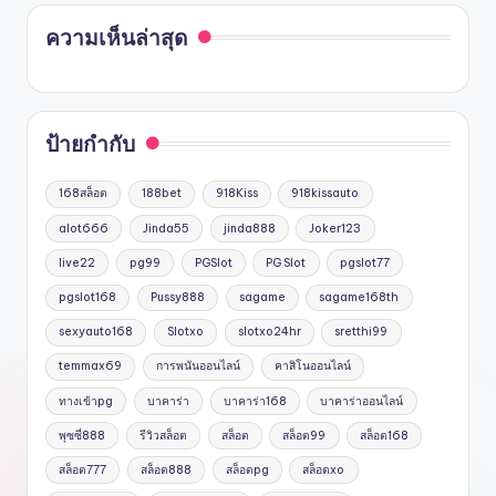
ความเห็นล่าสุด
ป้ายกำกับ
168สล็อต
188bet
918Kiss
918kissauto
alot666
Jinda55
jinda888
Joker123
live22
pg99
PGSlot
PG Slot
pgslot77
pgslot168
Pussy888
sagame
sagame168th
sexyauto168
Slotxo
slotxo24hr
sretthi99
temmax69
การพนันออนไลน์
คาสิโนออนไลน์
ทางเข้าpg
บาคาร่า
บาคาร่า168
บาคาร่าออนไลน์
พุซซี่888
รีวิวสล็อต
สล็อต
สล็อต99
สล็อต168
สล็อต777
สล็อต888
สล็อตpg
สล็อตxo