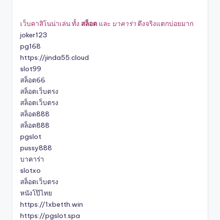
เว็บคาสิโนน่าเล่น ทั้ง
สล็อต
และ
บาคาร่า
ตึงจริงแตกบ่อยมาก
joker123
pg168
https://jinda55.cloud
slot99
สล็อต66
สล็อตเว็บตรง
สล็อตเว็บตรง
สล็อต888
สล็อต888
pgslot
pussy888
บาคาร่า
slotxo
สล็อตเว็บตรง
หนังโป๊ไทย
https://1xbetth.win
https://pgslot.spa