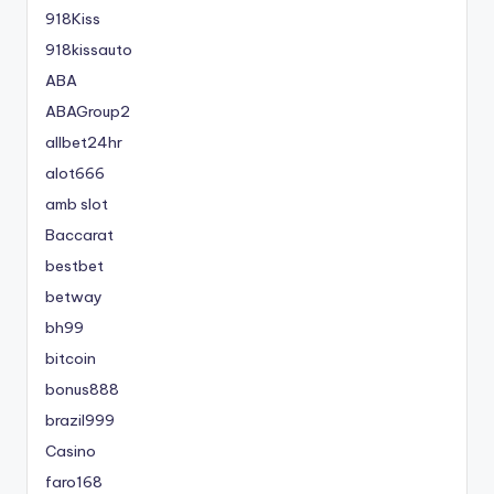
918Kiss
918kissauto
ABA
ABAGroup2
allbet24hr
alot666
amb slot
Baccarat
bestbet
betway
bh99
bitcoin
bonus888
brazil999
Casino
faro168