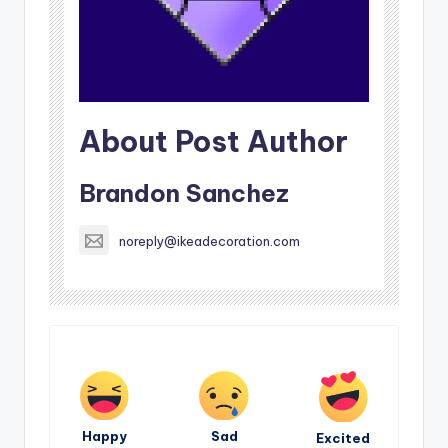
About Post Author
Brandon Sanchez
noreply@ikeadecoration.com
Happy
Sad
Excited