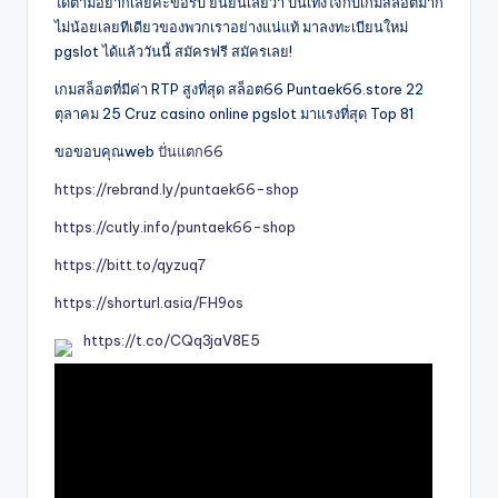
ได้ตามอยากเลยคะขอรับ ยืนยันเลยว่า บันเทิงใจกับเกมสล็อตมาก
ไม่น้อยเลยทีเดียวของพวกเราอย่างแน่แท้ มาลงทะเบียนใหม่
pgslot ได้แล้ววันนี้ สมัครฟรี สมัครเลย!
เกมสล็อตที่มีค่า RTP สูงที่สุด สล็อต66 Puntaek66.store 22
ตุลาคม 25 Cruz casino online pgslot มาแรงที่สุด Top 81
ขอขอบคุณweb
ปั่นแตก66
https://rebrand.ly/puntaek66-shop
https://cutly.info/puntaek66-shop
https://bitt.to/qyzuq7
https://shorturl.asia/FH9os
https://t.co/CQq3jaV8E5