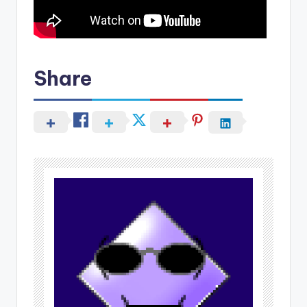
Share