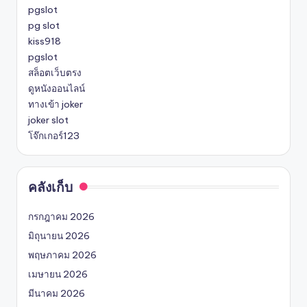
pgslot
pg slot
kiss918
pgslot
สล็อตเว็บตรง
ดูหนังออนไลน์
ทางเข้า joker
joker slot
โจ๊กเกอร์123
คลังเก็บ
กรกฎาคม 2026
มิถุนายน 2026
พฤษภาคม 2026
เมษายน 2026
มีนาคม 2026