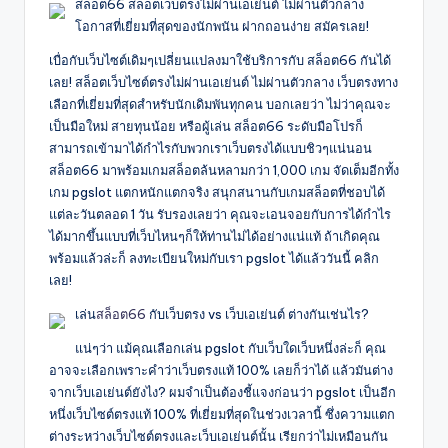
สล็อต66 สล็อตเว็บตรงไม่ผ่านเอเย่นต์ ไม่ผ่านตัวกลาง
โอกาสที่เยี่ยมที่สุดของนักพนัน ฝากถอนง่าย สมัครเลย!
เบื่อกับเว็บไซต์เดิมๆเปลี่ยนแปลงมาใช้บริการกับ สล็อต66 กันได้
เลย! สล็อตเว็บไซต์ตรงไม่ผ่านเอเย่นต์ ไม่ผ่านตัวกลาง เว็บตรงทาง
เลือกที่เยี่ยมที่สุดสำหรับนักเดิมพันทุกคน บอกเลยว่า ไม่ว่าคุณจะ
เป็นมือใหม่ สายทุนน้อย หรือผู้เล่น สล็อต66 ระดับมือโปรก็
สามารถเข้ามาได้กำไรกับพวกเราเว็บตรงได้แบบชิวๆแน่นอน
สล็อต66 มาพร้อมเกมสล็อตล้นหลามกว่า 1,000 เกม จัดเต็มอีกทั้ง
เกม pgslot แตกหนักแตกจริง สนุกสนานกับเกมสล็อตที่ชอบได้
แต่ละวันตลอด 1 วัน รับรองเลยว่า คุณจะเอนจอยกับการได้กำไร
ได้มากขึ้นแบบที่เว็บไหนๆก็ให้ท่านไม่ได้อย่างแน่แท้ ถ้าเกิดคุณ
พร้อมแล้วล่ะก็ ลงทะเบียนใหม่กับเรา pgslot ได้แล้ววันนี้ คลิก
เลย!
เล่น
สล็อต66
กับเว็บตรง vs เว็บเอเย่นต์ ต่างกันเช่นไร?
แน่ๆว่า แม้คุณเลือกเล่น pgslot กับเว็บใดเว็บหนึ่งล่ะก็ คุณ
อาจจะเลือกเพราะคำว่าเว็บตรงแท้ 100% เลยก็ว่าได้ แล้วมันต่าง
จากเว็บเอเย่นต์ยังไง? ผมจำเป็นต้องชี้แจงก่อนว่า pgslot เป็นอีก
หนึ่งเว็บไซต์ตรงแท้ 100% ที่เยี่ยมที่สุดในช่วงเวลานี้ ซึ่งความแตก
ต่างระหว่างเว็บไซต์ตรงและเว็บเอเย่นต์นั้น เรียกว่าไม่เหมือนกัน