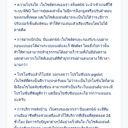
• ความโปร่งใส: เว็บไซต์ตรงของเรา สล็อต66 จะนำเข้าเกมที่ใช้
ระบบ RNG ในการสุ่มผลเท่านั้น ไม่มีการล็อกยูสหรือปรับคำตอบ
ของเกมทั้งหมด แต่เว็บไซต์เอเย่นต์อาจจะเป็นไปได้ว่าจะมีการ
ปรับเปอร์เซ็นต์แพ้ชนะ ทำให้ท่านเล่นแล้วเสียเปรียบโดยไม่ได้
คาดคิด
• การฝากเบิกเงิน: ปั่นแตก66 เว็บไซต์ตรงจะรองรับระบบฝาก
ถอนแบบออโต้ผ่านระบบแบงค์และก็ Wallet โดยยิ่งไปกว่านั้น
ทำให้ท่านสามารถทำธุรกรรมได้อย่างเร็วรวมทั้งไม่มีอันตราย
แตกต่างจากเว็บไซต์เอเย่นต์ที่ทำธุรกรรมผ่านคนกลาง ใช้เวลา
นานกว่า
• โปรโมชั่นแล้วก็โบนัส: บอกเลยว่า โปรโมชั่นบน pgslot
เว็บไซต์ที่ตรงนั้นดีกว่าแน่ๆครับผม ไม่ว่าจะเป็นโปรโมชั่นใดก็ตาม
มีเงื่อนไขไม่สลับซับซ้อน สามารถทำเป็นจริง เว็บเอเย่นต์อาจจะมี
โปรโมชั่นที่ฟังดูดีกว่า แต่เงื่อนไขซับซ้อนและก็ยากกว่าแน่นอน
นะครับ
• การบริการหลังบ้าน: เว็บตรงของพวกเรา ปั่นแตก66 จะมีทีม
งานมืออาชีพที่รอช่วยเหลือแล้วก็ให้บริการที่เยี่ยมที่สุดตลอด 24
ชั่วโมง จัดการกับปัญหาต่างๆได้อย่างเร็วทันใจ เว็บไซต์เอเย่นต์
นั้นล่าช้ากว่ามาก แถมยังไม่ค่อยมีมาตรฐานอีกด้วยครับ