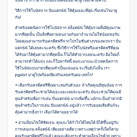
วิธีการใช้โบนัสจาก ปั่นแตก66 ให้คุ้มเยอะที่สุด เริ่มเช่นไรมาดู
กัน!
สำหรับเทคนิคการใช้โบนัสจาก สล็อต66 ให้คุ้มรวมทั้งมีคุณภาพ
มากที่สุดนั้น เป็นสิ่งที่หลายคนถามกันมาจำนวนไม่ใช่น้อยขอรับ
โดยคุณสามารถรับเครดิตฟรีจากโปรโมชั่นต่างๆของพวกเรา ปั่น
แตก66 ได้เลยคะนะครับ ซึ่งวิธีการใช้โบนัสหรือเครดิตฟรีที่คุณ
ได้รับมาให้คุ้มค่ามากที่สุดนั้น ก็ไม่ได้ทำยากเลยนะครับ มือใหม่ก็
สามารถทำได้แน่ๆ และก็ในพาร์ทนี้ ผมจะมาแนะนำเทคนิคการ
ใช้โบนัสแบบง่ายๆที่คุณทำเป็นแน่นอน จะเริ่มยังไงนั้น เรา
pgslot มาดูไปพร้อมเพียงกันเลยครับผม เลทโก!
• เลือกรับเครดิตฟรีที่เหมาะสมกับตัวเอง: ถ้าเกิดคุณมีทุนน้อย การ
รับเครดิตฟรีจะช่วยได้เยอะแยะเลยล่ะนะครับ มันจะช่วยให้คุณมี
ทุนสำหรับเพื่อการเล่น ปั่นแตก66 มากเพิ่มขึ้น แม้กระนั้นถ้าหากมี
ทุนสำหรับในการเล่น ปั่นแตก66 อยู่แล้ว การรับยอดเสียคืนก้จะ
คุ้มค่ามากยิ่งกว่า เลือกได้ตามอยากได้
• อ่านเงื่อนไขให้ชัดเจน: คุณจะได้กำไรได้ไหมได้ มิได้ขึ้นอยู่กับ
การเล่นเกม สล็อต66 เพียงอย่างเดียว เพราะเหตุว่าครั้งใดก็ตาม
คุณรับเครดิตฟรีไปแล้ว คุณจะต้องกระทำตามเงื่อนไขด้วย เพราะ