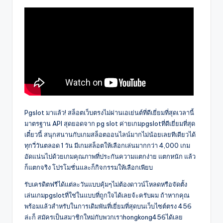
Pgslot มาแล้ว! สล็อตเว็บตรงไม่ผ่านเอเย่นต์ที่ดีเยี่ยมที่สุดเวลานี้
มาตรฐาน API สุดยอดจาก pg slot ค่ายเกมpgslotที่ดีเยี่ยมที่สุด
เดี๋ยวนี้ สนุกสนานกับเกมสล็อตออนไลน์มากไม่น้อยเลยทีเดียวได้
ทุกวี่วันตลอด 1 วัน มีเกมสล็อตให้เลือกเล่นมากกว่า 4,000 เกม
อัดแน่นไปด้วยเกมคุณภาพที่ประกันความแตกง่าย แตกหนัก แล้ว
ก็แตกจริง โปรโมชั่นและก็กิจกรรมให้เลือกเพียบ
รับเครดิตฟรีได้แต่ละวันแบบคุ้มๆไม่ต้องดาวน์โหลดหรือจัดตั้ง
เล่นเกมpgslotที่ใช่ในแบบที่ถูกใจได้เลยจ้ะครับผม ถ้าหากคุณ
พร้อมแล้วสำหรับในการเดิมพันที่เยี่ยมที่สุดบนเว็บไซต์ตรง 456
ล่ะก็ สมัครเป็นสมาชิกใหม่กับพวกเราhongkong456ได้เลย