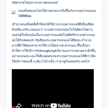
สมัครง่ายไม่ยุ่งยากแน่ๆ ทดลองเลย!
เล่นสล็อตออนไลน์ให้ง่ายดายมากยิ่งขึ้นกับระบบฝากถอนออ
โต้ที่ดีที่สุด
เข้ามาเล่นสล็อตทั้งที ก็ต้องได้ใช้งานระบบฝากถอนที่ดีเยี่ยมที่สุด
ด้วยสินะครับ แน่นอนว่า ระบบฝากถอนของเว็บไซต์ตรงไม่ผ่าน
เอเย่นต์ในปัจจุบันเป็นระบบฝากถอนอัตโนมัติหรือระบบฝากถอน
ออโต้กันหมดแล้ว ข้อดีของระบบฝากถอนออโต้มีเยอะจำนวน
มากที่ทำให้คุณสามารถใช้งานได้อย่างสะดวกเยอะขึ้นเรื่อยๆ
ทำให้การใช้บริการกับhongkong456 ของเราง่ายดายมากยิ่งขึ้น
อย่างแน่นอน และก็นี่คือจุดเด่นของระบบฝากถอนออโต้ที่เราเปิด
ให้บริการตอนนี้ จะมีอะไรบ้างนั้น เรามาดูกันเลยครับ เลทโก!