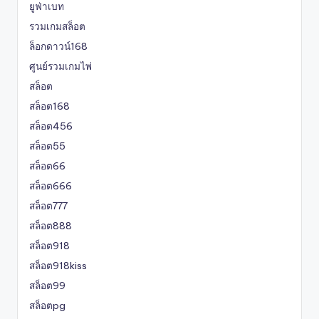
ยูฟ่าเบท
รวมเกมสล็อต
ล็อกดาวน์168
ศูนย์รวมเกมไพ่
สล็อต
สล็อต168
สล็อต456
สล็อต55
สล็อต66
สล็อต666
สล็อต777
สล็อต888
สล็อต918
สล็อต918kiss
สล็อต99
สล็อตpg