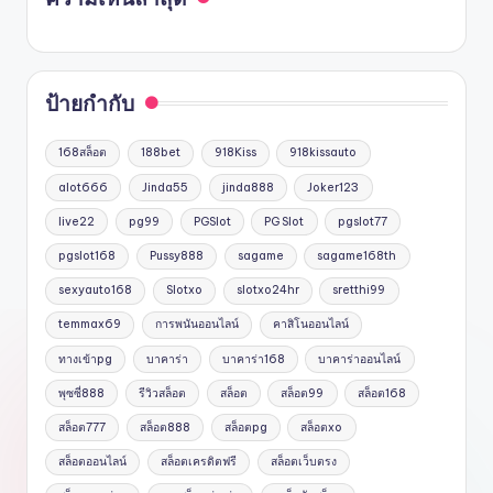
ป้ายกำกับ
168สล็อต
188bet
918Kiss
918kissauto
alot666
Jinda55
jinda888
Joker123
live22
pg99
PGSlot
PG Slot
pgslot77
pgslot168
Pussy888
sagame
sagame168th
sexyauto168
Slotxo
slotxo24hr
sretthi99
temmax69
การพนันออนไลน์
คาสิโนออนไลน์
ทางเข้าpg
บาคาร่า
บาคาร่า168
บาคาร่าออนไลน์
พุซซี่888
รีวิวสล็อต
สล็อต
สล็อต99
สล็อต168
สล็อต777
สล็อต888
สล็อตpg
สล็อตxo
สล็อตออนไลน์
สล็อตเครดิตฟรี
สล็อตเว็บตรง