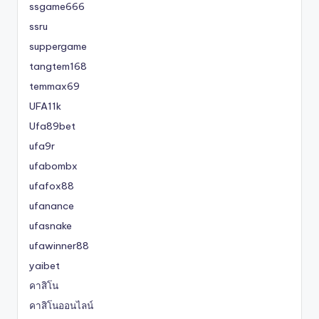
ssgame666
ssru
suppergame
tangtem168
temmax69
UFA11k
Ufa89bet
ufa9r
ufabombx
ufafox88
ufanance
ufasnake
ufawinner88
yaibet
คาสิโน
คาสิโนออนไลน์