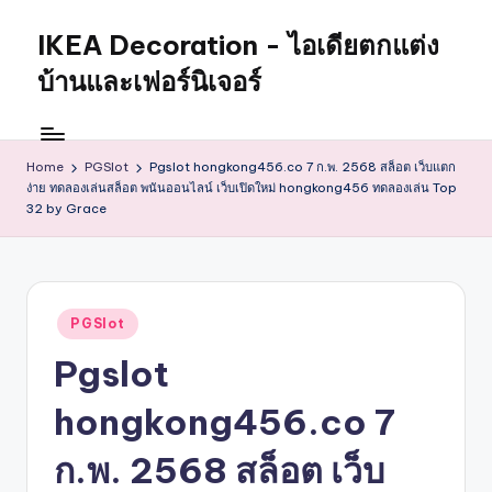
IKEA Decoration - ไอเดียตกแต่ง
บ้านและเฟอร์นิเจอร์
Home
PGSlot
Pgslot hongkong456.co 7 ก.พ. 2568 สล็อต เว็บแตก
ง่าย ทดลองเล่นสล็อต พนันออนไลน์ เว็บเปิดใหม่ hongkong456 ทดลองเล่น Top
32 by Grace
Posted
PGSlot
in
Pgslot
hongkong456.co 7
ก.พ. 2568 สล็อต เว็บ