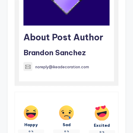
About Post Author
Brandon Sanchez
noreply@ikeadecoration.com
Happy
Sad
Excited
0
%
0
%
0
%