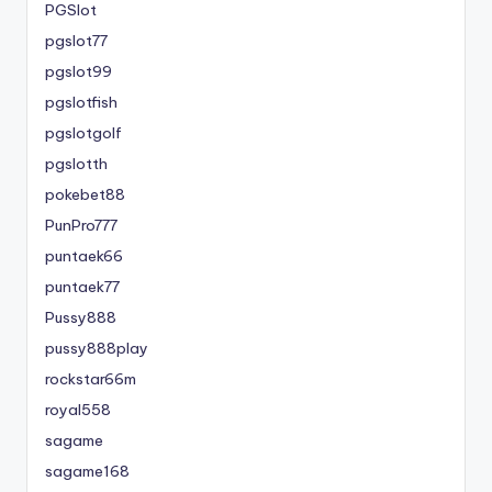
PGSlot
pgslot77
pgslot99
pgslotfish
pgslotgolf
pgslotth
pokebet88
PunPro777
puntaek66
puntaek77
Pussy888
pussy888play
rockstar66m
royal558
sagame
sagame168