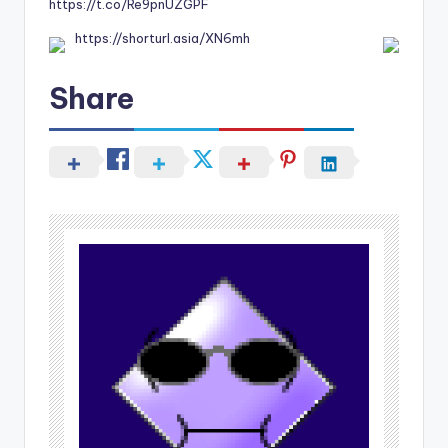
https://t.co/Re9pnUZGPF
https://shorturl.asia/XN6mh
Share