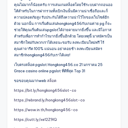
คุณไม่มากก็น้อยครับ การเล่นเกมสล็อตโดยใช้ระบบฝากถอนออ
โต้สำหรับในการฝากรวมทั้งเบิกเงินนั้นมีความน่าเชื่อถือและก็
ความปลอดภัยสูง รับประกันได้ถึงความน่าไว้ใจของเว็บไซต์อีก
ด้วย นอกนั้น การเริ่มต้นเล่นhongkong456กับเกมค่าย pg ก็จะ
ช่วยให้คุณเริ่มต้นเล่นpgslotได้ง่ายดายมากยิ่งขึ้น และมีโอกาส
สำหรับเพื่อการทำกำไรมากยิ่งขึ้นอีกด้วย โดยเหตุนี้ มาสมัครเป็น
สมาชิกใหม่กับพวกเราได้เลยนะขอรับ ลงทะเบียนใหม่ฟรี ไร้
คุณค่าจารีต 100% แน่นอน อย่าคอยช้า ลงทะเบียนสมัคร
สมาชิกhongkong456กับเราได้เลย!
เว็บตรงสล็อต pgslot Hongkong456.co 21 มกราคม 25
Grace casino online pgslot ที่ดีที่สุด Top 31
ขอขอบคุณมากweb
สล็อต
https://bit.ly/hongkong456slot-co
https://rebrand.ly/hongkong456slot-co
https://wow.in.th/hongkong456-co
https://cutt.ly/xe12Z9IQ