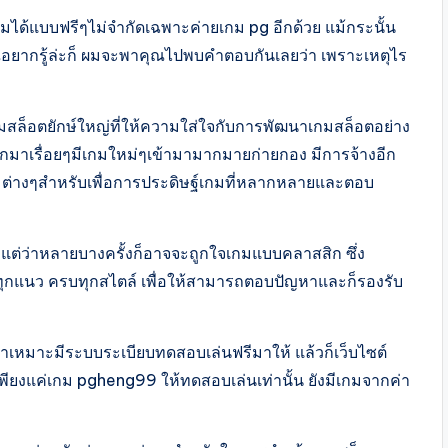
ด้แบบฟรีๆไม่จำกัดเฉพาะค่ายเกม pg อีกด้วย แม้กระนั้น
้คุณอยากรู้ล่ะก็ ผมจะพาคุณไปพบคำตอบกันเลยว่า เพราะเหตุไร
มสล็อตยักษ์ใหญ่ที่ให้ความใส่ใจกับการพัฒนาเกมสล็อตอย่าง
เรื่อยๆมีเกมใหม่ๆเข้ามามากมายก่ายกอง มีการจ้างอีก
งเกมต่างๆสำหรับเพื่อการประดิษฐ์เกมที่หลากหลายและตอบ
ย แต่ว่าหลายบางครั้งก็อาจจะถูกใจเกมแบบคลาสสิก ซึ่ง
ุกแนว ครบทุกสไตล์ เพื่อให้สามารถตอบปัญหาและก็รองรับ
่าเหมาะมีระบบระเบียบทดสอบเล่นฟรีมาให้ แล้วก็เว็บไซต์
เพียงแค่เกม pgheng99 ให้ทดสอบเล่นเท่านั้น ยังมีเกมจากค่า