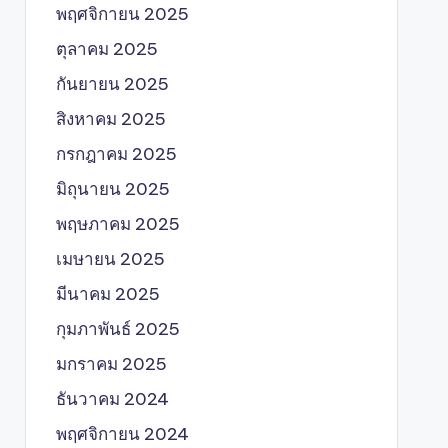
พฤศจิกายน 2025
ตุลาคม 2025
กันยายน 2025
สิงหาคม 2025
กรกฎาคม 2025
มิถุนายน 2025
พฤษภาคม 2025
เมษายน 2025
มีนาคม 2025
กุมภาพันธ์ 2025
มกราคม 2025
ธันวาคม 2024
พฤศจิกายน 2024