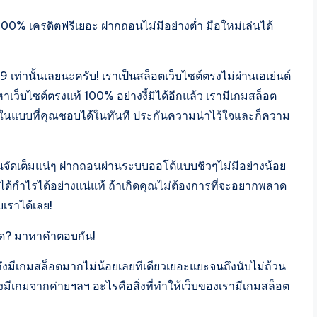
100% เครดิตฟรีเยอะ ฝากถอนไม่มีอย่างต่ำ มือใหม่เล่นได้
 เท่านั้นเลยนะครับ! เราเป็นสล็อตเว็บไซต์ตรงไม่ผ่านเอเย่นต์
หาเว็บไซต์ตรงแท้ 100% อย่างงี้มิได้อีกแล้ว เรามีเกมสล็อต
ใช่ในแบบที่คุณชอบได้ในทันที ประกันความน่าไว้ใจและก็ความ
ั่นจัดเต็มแน่ๆ ฝากถอนผ่านระบบออโต้แบบชิวๆไม่มีอย่างน้อย
ด้กำไรได้อย่างแน่แท้ ถ้าเกิดคุณไม่ต้องการที่จะอยากพลาด
เราได้เลย!
สุด? มาหาคำตอบกัน!
ึงมีเกมสล็อตมากไม่น้อยเลยทีเดียวเยอะแยะจนถึงนับไม่ถ้วน
ังมีเกมจากค่ายฯลฯ อะไรคือสิ่งที่ทำให้เว็บของเรามีเกมสล็อต