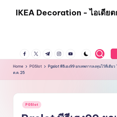
IKEA Decoration - ไอเดียตก
facebook.com
twitter.com
t.me
instagram.com
youtube.com
Home
PGSlot
Pgslot พีจีเฮง99 ยกเทพการลงทุนไว้ที่เด
ต.ค. 25
Posted
PGSlot
in