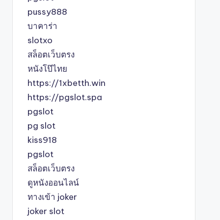
pussy888
บาคาร่า
slotxo
สล็อตเว็บตรง
หนังโป๊ไทย
https://1xbetth.win
https://pgslot.spa
pgslot
pg slot
kiss918
pgslot
สล็อตเว็บตรง
ดูหนังออนไลน์
ทางเข้า joker
joker slot