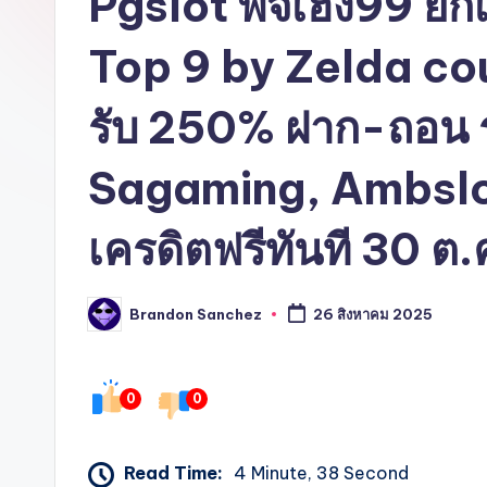
Pgslot พีจีเฮง99 ยกเ
Top 9 by Zelda co
รับ 250% ฝาก-ถอน ร
Sagaming, Ambslot
เครดิตฟรีทันที 30 ต.
Brandon Sanchez
26 สิงหาคม 2025
Posted
by
0
0
Read Time:
4 Minute, 38 Second