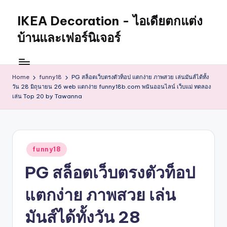
IKEA Decoration - ไอเดียตกแต่ง
บ้านและเฟอร์นิเจอร์
Home
funny18
PG สล็อตเว็บตรงตัวท็อป แตกง่าย ภาพสวย เล่นมันส์ได้ทั้ง
วัน 28 มิถุนายน 26 web แตกง่าย funny18b.com พนันออนไลน์ เว็บแม่ ทดลอง
เล่น Top 20 by Tawanna
Posted
funny18
in
PG สล็อตเว็บตรงตัวท็อป
แตกง่าย ภาพสวย เล่น
มันส์ได้ทั้งวัน 28