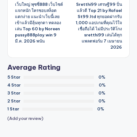
เว็บใหญ่ พุซซี่888 เว็บไซต์
Sretthi99 เศรษฐี99 ปั่น
navigation
แจกหนัก ใครชอบสล็อต
แล้วดี Top 21 by Rafael
แตกง่าย แนะนำเว็บนี้เลย
St99.ltd ทุกยอดฝากรับ
เข้าแล้วมีลุ้นทุกตา ทดลอง
1,000 แอปเกมที่คุณไว้ใจ
เล่น Top 60 by Noreen
เชื่อถือได้ ไม่มีประวัติโกง
pussy888play.win 9
sretthi99 เล่นได้ทุก
มี.ค. 2026 พนัน
แพลตฟอร์ม 7 เมษายน
2026
Average Rating
5 Star
0%
4 Star
0%
3 Star
0%
2 Star
0%
1 Star
0%
(Add your review)