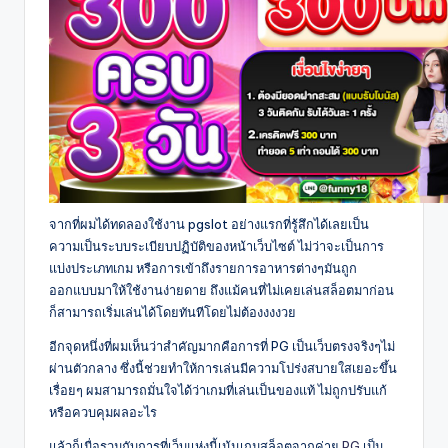
จากที่ผมได้ทดลองใช้งาน pgslot อย่างแรกที่รู้สึกได้เลยเป็น
ความเป็นระบบระเบียบปฏิบัติของหน้าเว็บไซต์ ไม่ว่าจะเป็นการ
แบ่งประเภทเกม หรือการเข้าถึงรายการอาหารต่างๆมันถูก
ออกแบบมาให้ใช้งานง่ายดาย ถึงแม้คนที่ไม่เคยเล่นสล็อตมาก่อน
ก็สามารถเริ่มเล่นได้โดยทันทีโดยไม่ต้องงงงวย
อีกจุดหนึ่งที่ผมเห็นว่าสำคัญมากคือการที่ PG เป็นเว็บตรงจริงๆไม่
ผ่านตัวกลาง ซึ่งนี้ช่วยทำให้การเล่นมีความโปร่งสบายใสเยอะขึ้น
เรื่อยๆ ผมสามารถมั่นใจได้ว่าเกมที่เล่นเป็นของแท้ ไม่ถูกปรับแก้
หรือควบคุมผลอะไร
แล้วก็เมื่อรวมกับการที่เว็บแห่งนี้เน้นเกมสล็อตจากค่าย
PG
เป็น