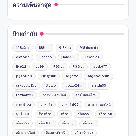
ความเห็นล่าสุด
ป้ายกำกับ
168สล็อต
188bet
918Kiss
918kissauto
alot666
Jinda55
jinda888
Joker123
live22
pg99
PGSlot
PG Slot
pgslot77
pgslot168
Pussy888
sagame
sagame168th
sexyauto168
Slotxo
slotxo24hr
sretthi99
temmax69
การพนันออนไลน์
คาสิโนออนไลน์
ทางเข้าpg
บาคาร่า
บาคาร่า168
บาคาร่าออนไลน์
พุซซี่888
รีวิวสล็อต
สล็อต
สล็อต99
สล็อต168
สล็อต777
สล็อต888
สล็อตpg
สล็อตxo
สล็อตออนไลน์
สล็อตเครดิตฟรี
สล็อตเว็บตรง