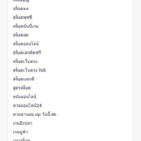
สล็อตxo
สล็อตพุซซี่
สล็อตมันนี่เกม
สล็อตสด
สล็อตออนไลน์
สล็อตเครดิตฟรี
สล็อตเว็บตรง
สล็อตเว็บตรง 168
สล็อตแตกดี
สูตรสล็อต
หนังออนไลน์
หวยออนไลน์24
หวยฮานอย vip วันนี้ สด
เกมยิงปลา
เกมยูฟ่า
เกมสล็อต