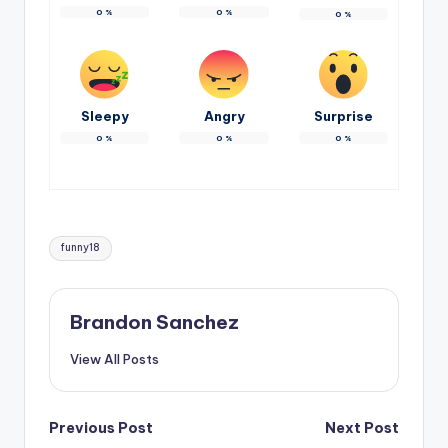
0
%
0
%
0
%
Sleepy
Angry
Surprise
0
%
0
%
0
%
Tags:
funny18
Brandon Sanchez
View All Posts
Post
Previous Post
Next Post