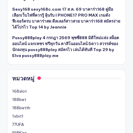
Sexy168 sexy168c.com 17 ส.ค. 69 บาคาร่า168 คู่มือ
เลือกเว็บไพ่ที่ควรรู้ ลุ้นรับ I PHONE17 PRO MAX เกมดัง
ฟีเจอร์ครบ บาคาร่าสด ดีลเลอร์สาวสวย บาคาร่า168 สมัครง่าย
ได้โปรไว Top 14 by Jeannie
Pussy888play 4 กรกฎา 2569 พุซซี่888 มิติใหม่แห่ง สล็อต
ออนไลน์ แจกเพชร ฟรีทุกวัน คาสิโนออนไลน์ 5ดาว สวรรค์ของ
นักลงทุน pussy888play สมัครไว เล่นได้ทันที Top 29 by
Elva pussy888play.me
หมวดหมู่
168slot
188bet
188betth
1xbit1
77UFA
918Kiss