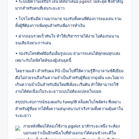
• ระบบมีความเสถียร เล่นได้สม่ำเสมอ
pgslot
ไม่สะดุด ซึ่งสำคัญ
มากสำหรับคนที่เล่นระยะยาว
• โปรโมชั่นมีความมากมาย รองรับทั้งคนที่ต้องการลองเล่น รวม
ทั้งผู้ที่ต้องการเพิ่มทุนสำหรับเพื่อการทำเงิน
• ฝากถอนรวดเร็วทันใจ ทำให้บริหารรายได้ง่าย ไม่ต้องรอนาน
จนเสียจังหวะการเล่น
• รองรับโทรศัพท์มือถือเต็มรูปแบบ สามารถเล่นได้ทุกหนทุกแห่ง
เหมาะกับไลฟ์สไตล์ของผู้เล่นยุคนี้
โดยรวมแล้ว สำหรับผม PG เป็นเว็บที่ให้ความรู้สึกบาลานซ์ดีเยี่ยม
คือไม่ง่ายจนถึงเกินความจำเป็นสำหรับผู้ที่อยากมุ่งมั่น และไม่ยาก
เกินความจำเป็นสำหรับมือใหม่ที่เพิ่งจะเริ่มต้น ทำให้สามารถใช้
งานได้ต่อเนื่องในระยะยาวแบบไม่ต้องแปลงเว็บบ่อย
สรุปประสบการณ์ของผมกับ funny18 สล็อตเว็บไซต์ตรง ที่เหมาะ
สำหรับผู้ที่อยากได้ทั้งความสนุกสนานร่าเริงรวมทั้งความคุ้มค่าใน
ระยะยาว
ภายหลังที่ผมได้ลองใช้งาน pgslot มาสักระยะหนึ่ง จะต้อง
บอกเลยว่าเป็นอีกหนึ่งเว็บที่ทำออกมาได้ค่อนข้างจะดีใน