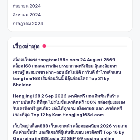
กันยายน 2024
สิงหาคม 2024
กรกฎาคม 2024
เรื่องล่าสุด
สล็อตเว็บตรง tangtem168e.com 24 August 2569
สล็อต168 เกมสดภาพชัด บรรยากาศพรีเมียม ลุ้นกงล้อมหา
เศรษฐี สะสมเพชร ฝาก-ถอน อัตโนมัติ การันตี กำไรหลักแสน
tangtem168 เริ่มก่อนวันนี้ มีลุ้นก่อนใคร Top 31 by
Sheldon
Hengjing168 2 Sep 2026 เครดิตฟรี เกมเดิมพัน ที่สร้าง
ความบันเทิง ดีที่สุด โปรโมชั่นเครดิตฟรี 100% กล่องสุ่มเฮงเฮง
รับเครดิตฟรี ยูสเดียว เล่นได้ทุกเกม สล็อต168 แจก เครดิตฟรี
เยอะที่สุด Top 12 by Kam Hengjing168d.com
เว็บใหญ่ สล็อต888 เว็บแจกหนัก สล็อตยอดนิยม 2026 รวมเกม
ดัง ค่ายชั้นนำ และฟีเจอร์ที่ผู้เล่นชื่นชอบ เครดิตฟรี Top 16 by
Georgina jin888.asia 22 SEP 69 casino online