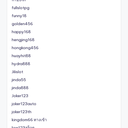
fullslotpg
funny18
golden456
happy168
hengjing168
hongkong456
huayhit88
hydra888
Jilislot
jinda55
jinda888
Joker123
joker123auto
joker123th
kingdom66 ทางเข้า
lion123สล็อต