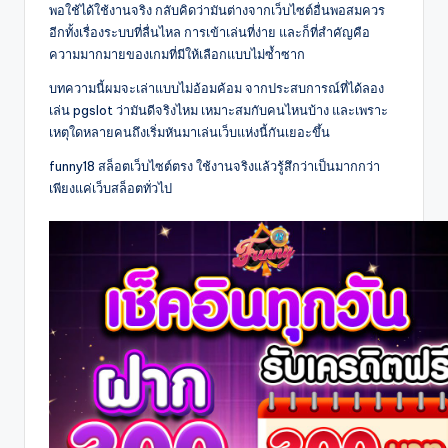
พอใช้ได้ใช้งานจริง กลับคิดว่ามันต่างจากเว็บไซต์อื่นพอสมควร
อีกทั้งเรื่องระบบที่ลื่นไหล การเข้าเล่นที่ง่าย และก็ที่สำคัญคือ
ความมากมายของเกมที่มีให้เลือกแบบไม่ซ้ำซาก
บทความนี้ผมจะเล่าแบบไม่อ้อมค้อม จากประสบการณ์ที่ได้ลอง
เล่น pgslot ว่ามันดีจริงไหม เหมาะสมกับคนไหนบ้าง และเพราะ
เหตุใดหลายคนถึงเริ่มหันมาเล่นเว็บแห่งนี้กันเยอะขึ้น
funny18 สล็อตเว็บไซต์ตรง ใช้งานจริงแล้วรู้สึกว่าเป็นมากกว่า
เพียงแค่เว็บสล็อตทั่วไป