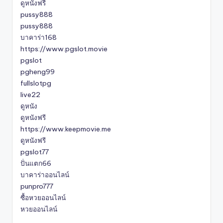
ดูหนังฟรี
pussy888
pussy888
บาคาร่า168
https://www.pgslot.movie
pgslot
pgheng99
fullslotpg
live22
ดูหนัง
ดูหนังฟรี
https://www.keepmovie.me
ดูหนังฟรี
pgslot77
ปั่นแตก66
บาคาร่าออนไลน์
punpro777
ซื้อหวยออนไลน์
หวยออนไลน์