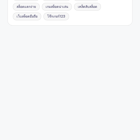
สล็อตแตกง่าย
เกมสล็อตน่าเล่น
เคล็ดลับสล็อต
เว็บสล็อตมือถือ
โจ๊กเกอร์123