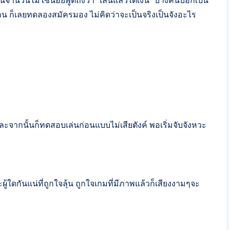
 ก็เลยทดลองสมัครมอง ไม่คิดว่าจะเป็นจริงเป็นจังอะไร
ะจากนั้นก็ทดสอบเล่นก่อนแบบไม่เสียตังค์ พอเริ่มจับจังหวะ
้ใดกันแน่ที่ถูกใจลุ้น ถูกใจเกมที่มีภาพแล้วก็เสียงงามๆจะ