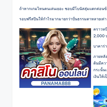
ถ้าหากเกมไหนคนเล่นเยอะ ชอบมีโบนัสสุ่มแตกค่อนข้า
รอบฟรีสปินให้กำไรมากมายกว่าปั่นธรรมดาหลายเท่า
คราวหนึ
2,000 บ
บาคาร่า
ภายหลัง
ต้นมีควา
กระนั้นเ
เงินให้เป