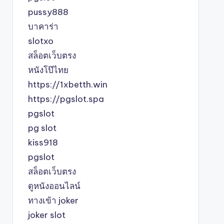
pussy888
บาคาร่า
slotxo
สล็อตเว็บตรง
หนังโป๊ไทย
https://1xbetth.win
https://pgslot.spa
pgslot
pg slot
kiss918
pgslot
สล็อตเว็บตรง
ดูหนังออนไลน์
ทางเข้า joker
joker slot