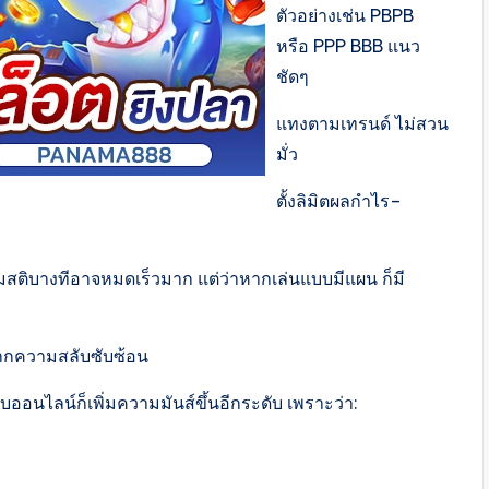
ตัวอย่างเช่น PBPB
หรือ PPP BBB แนว
ชัดๆ
แทงตามเทรนด์ ไม่สวน
มั่ว
ตั้งลิมิตผลกำไร–
ุมสติบางทีอาจหมดเร็วมาก แต่ว่าหากเล่นแบบมีแผน ก็มี
จากความสลับซับซ้อน
อนไลน์ก็เพิ่มความมันส์ขึ้นอีกระดับ เพราะว่า: