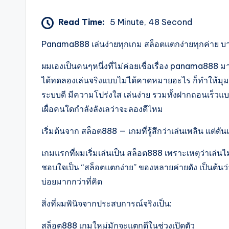
Read Time:
5 Minute, 48 Second
Panama888 เล่นง่ายทุกเกม สล็อตแตกง่ายทุกค่าย บา
ผมเองเป็นคนๆหนึ่งที่ไม่ค่อยเชื่อเรื่อง panama888 มาก
ได้ทดลองเล่นจริงแบบไม่ได้คาดหมายอะไร ก็ทำให้มุมม
ระบบดี มีความโปร่งใส เล่นง่าย รวมทั้งฝากถอนเร็วแ
เผื่อคนใดกำลังลังเลว่าจะลองดีไหม
เริ่มต้นจาก สล็อต888 — เกมที่รู้สึกว่าเล่นเพลิน แต่ดัน
เกมแรกที่ผมเริ่มเล่นเป็น สล็อต888 เพราะเหตุว่าเล่นไม
ชอบใจเป็น “สล็อตแตกง่าย” ของหลายค่ายดัง เป็นต้นว
บ่อยมากกว่าที่คิด
สิ่งที่ผมพินิจจากประสบการณ์จริงเป็น:
สล็อต888 เกมใหม่มักจะแตกดีในช่วงเปิดตัว