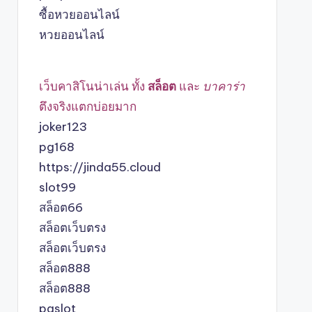
ซื้อหวยออนไลน์
หวยออนไลน์
เว็บคาสิโนน่าเล่น ทั้ง
สล็อต
และ
บาคาร่า
ตึงจริงแตกบ่อยมาก
joker123
pg168
https://jinda55.cloud
slot99
สล็อต66
สล็อตเว็บตรง
สล็อตเว็บตรง
สล็อต888
สล็อต888
pgslot