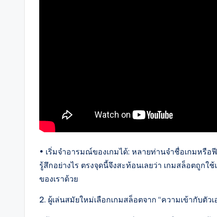
• เริ่มจำอารมณ์ของเกมได้: หลายท่านจำชื่อเกมหรือฟ
รู้สึกอย่างไร ตรงจุดนี้จึงสะท้อนเลยว่า เกมสล็อตถูกใช
ของเราด้วย
2. ผู้เล่นสมัยใหม่เลือกเกมสล็อตจาก “ความเข้ากับตั