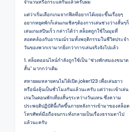
จำนวนหรือกระแสกันแล้วครับผม
แต่ว่าเริ่มเลือกเกมจากฟีลที่อยากได้เยอะขึ้นเรื่อยๆ
อยากหยุดพักก็เล่นเกมชิลๆต้องการเล่นช่วงว่างสั้นๆก็
เล่นเกมสปินเร็ว กล่าวได้ว่า สล็อตถูกใช้ในมุมที่
สอดคล้องกับอารมณ์รวมทั้งพฤติกรรมในชีวิตประจำ
วันของพวกเรามากยิ่งกว่าการเล่นจริงจังไปแล้ว
1. สล็อตออนไลน์กำลังถูกใช้เป็น “ช่วงพักสมองขนาด
สั้น” มากกว่าเดิม
สหายผมหลายคนไม่ได้เปิด joker123 เพื่อเล่นยาว
หรือนั่งลุ้นเป็นชั่วโมงกันแล้วนะครับ แต่ว่าจะเข้าเล่น
เกมในตอนพักเที่ยงสั้นๆระหว่างวันแทน ซึ่งความ
ประพฤติปฏิบัตินี้เกิดขึ้นภายหลังการเข้ามาของสล็อต
โทรศัพท์มือถือจนกระทั่งกลายเป็นเรื่องธรรมดาไป
แล้วนะครับ