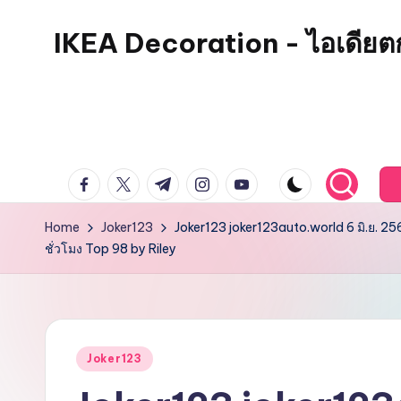
IKEA Decoration - ไอเดียตก
facebook.com
twitter.com
t.me
instagram.com
youtube.com
Home
Joker123
Joker123 joker123auto.world 6 มิ.ย. 2569
ชั่วโมง Top 98 by Riley
Posted
Joker123
in