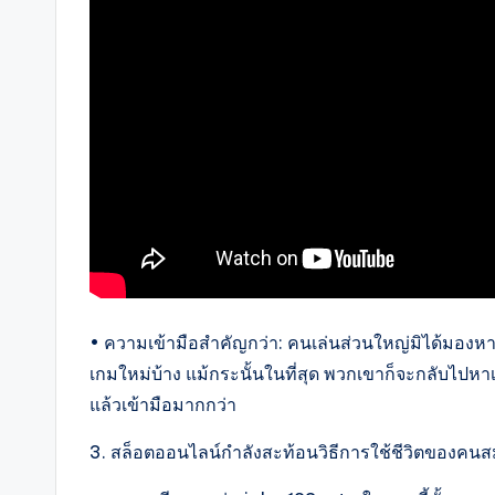
• ความเข้ามือสำคัญกว่า: คนเล่นส่วนใหญ่มิได้มอ
เกมใหม่บ้าง แม้กระนั้นในที่สุด พวกเขาก็จะกลับไปหาเก
แล้วเข้ามือมากกว่า
3. สล็อตออนไลน์กำลังสะท้อนวิธีการใช้ชีวิตของคนสมั