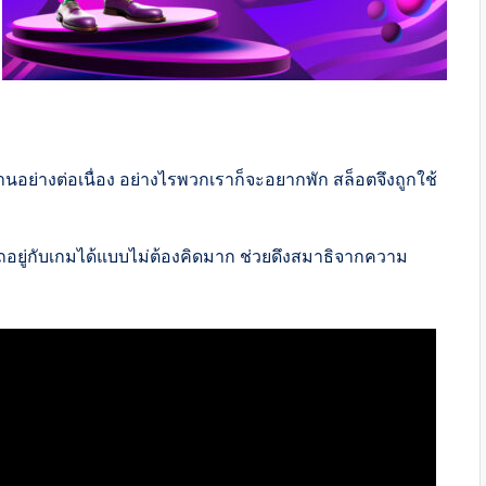
นอย่างต่อเนื่อง อย่างไรพวกเราก็จะอยากพัก สล็อตจึงถูกใช้
อยู่กับเกมได้แบบไม่ต้องคิดมาก ช่วยดึงสมาธิจากความ