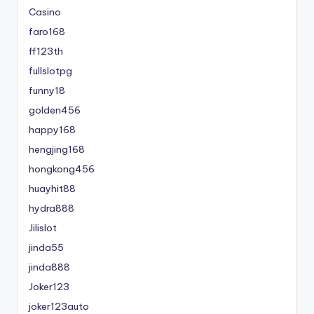
Casino
faro168
ff123th
fullslotpg
funny18
golden456
happy168
hengjing168
hongkong456
huayhit88
hydra888
Jilislot
jinda55
jinda888
Joker123
joker123auto