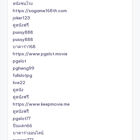
หนังชนโรง
https://sagame168th.com
joker123
ดูหนังฟรี
pussy888
pussy888
บาคาร่า168
https://www.pgslot.movie
pgslot
pgheng99
fullslotpg
live22
ดูหนัง
ดูหนังฟรี
https://www.keepmovie.me
ดูหนังฟรี
pgslot77
ปั่นแตก66
บาคาร่าออนไลน์
punpro777