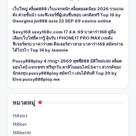
เว็บใหญ่ สล็อต888 เว็บแจกหนัก สล็อตยอดนิยม 2026 รวมเกม
ดัง ค่ายชั้นนำ และฟีเจอร์ที่ผู้เล่นชื่นชอบ เครดิตฟรี Top 16 by
Georgina jin888.asia 22 SEP 69 casino online
Sexy168 sexy168c.com 17 ส.ค. 69 บาคาร่า168 คู่มือ
เลือกเว็บไพ่ที่ควรรู้ ลุ้นรับ I PHONE17 PRO MAX เกมดัง
ฟีเจอร์ครบ บาคาร่าสด ดีลเลอร์สาวสวย บาคาร่า168 สมัครง่าย
ได้โปรไว Top 14 by Jeannie
Pussy888play 4 กรกฎา 2569 พุซซี่888 มิติใหม่แห่ง สล็อต
ออนไลน์ แจกเพชร ฟรีทุกวัน คาสิโนออนไลน์ 5ดาว สวรรค์ของ
นักลงทุน pussy888play สมัครไว เล่นได้ทันที Top 29 by
Elva pussy888play.me
หมวดหมู่
168slot
188bet
188betth