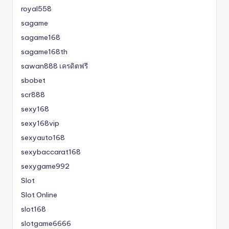
royal558
sagame
sagame168
sagame168th
sawan888 เครดิตฟรี
sbobet
scr888
sexy168
sexy168vip
sexyauto168
sexybaccarat168
sexygame992
Slot
Slot Online
slot168
slotgame6666