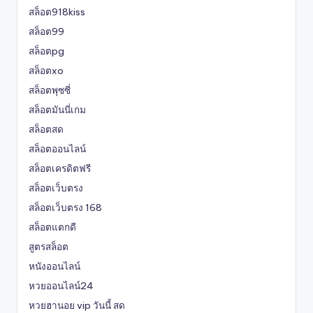
สล็อต918kiss
สล็อต99
สล็อตpg
สล็อตxo
สล็อตพุซซี่
สล็อตมันนี่เกม
สล็อตสด
สล็อตออนไลน์
สล็อตเครดิตฟรี
สล็อตเว็บตรง
สล็อตเว็บตรง 168
สล็อตแตกดี
สูตรสล็อต
หนังออนไลน์
หวยออนไลน์24
หวยฮานอย vip วันนี้ สด