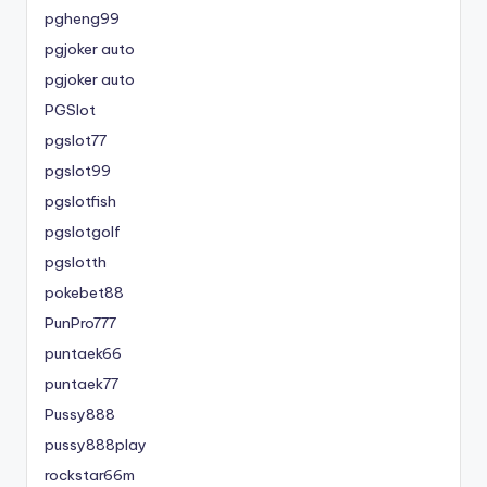
pgheng99
pgjoker auto
pgjoker auto
PGSlot
pgslot77
pgslot99
pgslotfish
pgslotgolf
pgslotth
pokebet88
PunPro777
puntaek66
puntaek77
Pussy888
pussy888play
rockstar66m