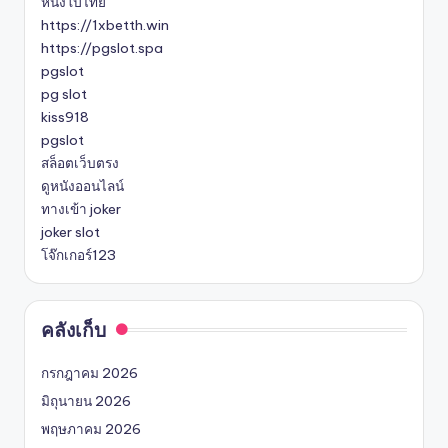
หนังโป๊ไทย
https://1xbetth.win
https://pgslot.spa
pgslot
pg slot
kiss918
pgslot
สล็อตเว็บตรง
ดูหนังออนไลน์
ทางเข้า joker
joker slot
โจ๊กเกอร์123
คลังเก็บ
กรกฎาคม 2026
มิถุนายน 2026
พฤษภาคม 2026