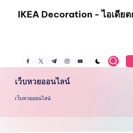
IKEA Decoration - ไอเดียตก
facebook.com
twitter.com
t.me
instagram.com
youtube.com
เว็บหวยออนไลน์
เว็บหวยออนไลน์