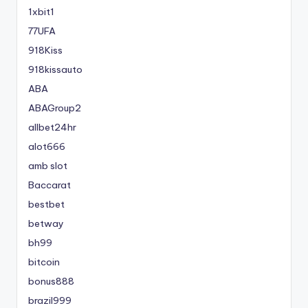
1xbit1
77UFA
918Kiss
918kissauto
ABA
ABAGroup2
allbet24hr
alot666
amb slot
Baccarat
bestbet
betway
bh99
bitcoin
bonus888
brazil999