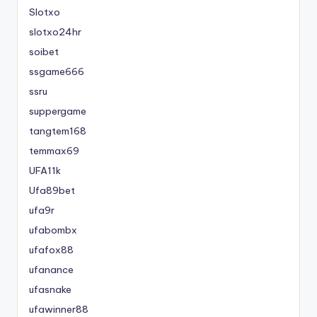
Slotxo
slotxo24hr
soibet
ssgame666
ssru
suppergame
tangtem168
temmax69
UFA11k
Ufa89bet
ufa9r
ufabombx
ufafox88
ufanance
ufasnake
ufawinner88