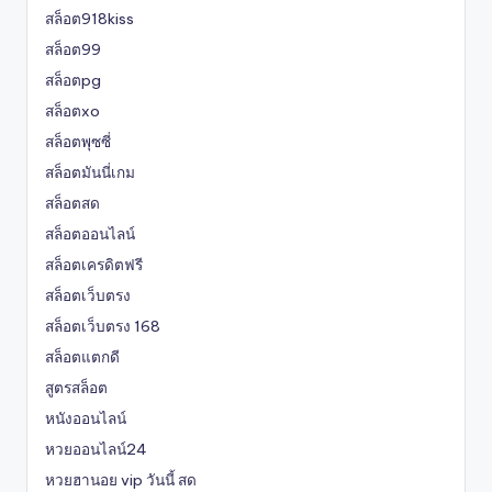
สล็อต918kiss
สล็อต99
สล็อตpg
สล็อตxo
สล็อตพุซซี่
สล็อตมันนี่เกม
สล็อตสด
สล็อตออนไลน์
สล็อตเครดิตฟรี
สล็อตเว็บตรง
สล็อตเว็บตรง 168
สล็อตแตกดี
สูตรสล็อต
หนังออนไลน์
หวยออนไลน์24
หวยฮานอย vip วันนี้ สด