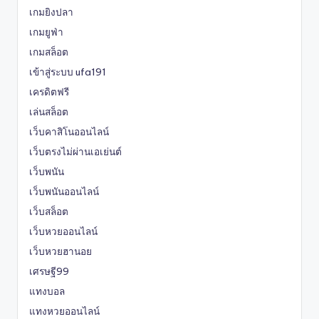
เกมยิงปลา
เกมยูฟ่า
เกมสล็อต
เข้าสู่ระบบ ufa191
เครดิตฟรี
เล่นสล็อต
เว็บคาสิโนออนไลน์
เว็บตรงไม่ผ่านเอเย่นต์
เว็บพนัน
เว็บพนันออนไลน์
เว็บสล็อต
เว็บหวยออนไลน์
เว็บหวยฮานอย
เศรษฐี99
แทงบอล
แทงหวยออนไลน์