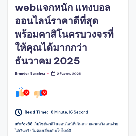
webแจกหนัก แทงบอล
ออนไลน์ราคาดีที่สุด
พร้อมคาสิโนครบวงจรที่
ให้คุณได้มากกว่า
ธันวาคม 2025
Brandon Sanchez
2 ธันวาคม 2025
Posted
by
0
0
Read Time:
8 Minute, 16 Second
ufafox88 เว็บไซต์คาสิโนออนไลน์ที่เกินความคาดหวัง เล่นง่าย
ได้เงินจริง ไม่ต้องเสี่ยงกับเว็บไซต์ผี