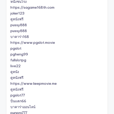
หนังชนโรง
https://sagame168th.com
joker123
ดูหนังฟรี
pussy888
pussy888
บาคาร่า168
https://www.pgslot.movie
pgslot
pgheng99
fullslotpg
live22
ดูหนัง
ดูหนังฟรี
https://www.keepmovie.me
ดูหนังฟรี
pgslot77
ปั่นแตก66
บาคาร่าออนไลน์
punpro777