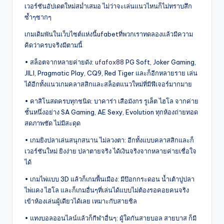
เวอร์ชันอัปเดตใหม่สม่ำเสมอ ไม่ว่าจะเล่นแนวไหนก็ไม่ทราบสึก
ซ้ำๆซากๆ
เกมเดิมพันในเว็บไซต์แห่งนี้ufabetที่พวกเราทดลองแล้วมีความ
คิดว่าครบจริงมีตามนี้
• สล็อตจากหลายค่ายดัง:
ufafox88
PG Soft, Joker Gaming,
JILI, Pragmatic Play, CQ9, Red Tiger และก็อีกหลายราย เล่น
ได้อีกทั้งแนวเกมคลาสสิกและสล็อตแนวใหม่ที่มีฟีเจอร์มากมาย
• คาสิโนสดครบทุกชนิด: บาคาร่า เสือมังกร รูเล็ต ไฮโล จากค่าย
ชั้นหนึ่งอย่าง SA Gaming, AE Sexy, Evolution ทุกห้องถ่ายทอด
สดภาพชัด ไม่มีสะดุด
• เกมยิงปลาเล่นสนุกสนาน ไม่ลวงตา: อีกทั้งแบบคลาสสิกและก็
เวอร์ชันใหม่ ยิงง่าย ปลาตายจริง ได้เงินจริงจากหลายค่ายเชื่อใจ
ได้
• เกมไพ่แบบ 3D แล้วก็เกมพื้นเมือง: มีป๊อกกระดอน น้ำเต้าปูปลา
ไพ่แคง ไฮโล และก็เกมอื่นๆที่เล่นได้แบบไม่ต้องรอคอยคนจริง
เข้าห้องเล่นผู้เดียวได้เลย เหมาะกับสายชิล
• แทงบอลออนไลน์แล้วก็กีฬาอื่นๆ: ผู้ใดกันสายบอล สายบาส ก็มี