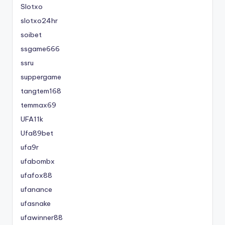
Slotxo
slotxo24hr
soibet
ssgame666
ssru
suppergame
tangtem168
temmax69
UFA11k
Ufa89bet
ufa9r
ufabombx
ufafox88
ufanance
ufasnake
ufawinner88