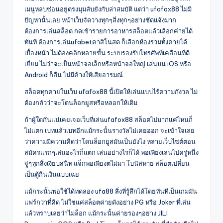
เมนูหลบซ่อนอยู่ตรงมุมลับยังกับล่าสมบัติ แต่ว่า ufafox88 ไม่มี
ปัญหานั้นเลย หน้าเว็บจัดวางทุกๆสิ่งทุกๆอย่างชัดแจ้งมาก
ต้องการเล่นสล็อต กดเข้ารายการอาหารสล็อตแล้วเลือกค่ายได้
ทันที ต้องการเล่นufabetคาสิโนสด ก็เลือกห้องรวมทั้งค่ายได้
เบื้องหน้า ไม่ต้องคลิกหลายขั้น ระบบรองรับโทรศัพท์เคลื่อนที่ดี
เยี่ยม ไม่ว่าจะเป็นหน้าจอเล็กหรือหน้าจอใหญ่ เล่นบน iOS หรือ
Android ก็ลื่น ไม่มีค้างให้เสียอารมณ์
สล็อตทุกค่ายในเว็บ ufafox88 นี้เปิดให้เล่นแบบไร้ความกังวล ไม่
ต้องกลัวว่าจะโดนล็อกยูสหรือหลอกให้เติม
ถ้าผู้ใดกันแน่เคยเจอเว็บที่เล่นufafox88 สล็อตไปมากแค่ไหนก็
ไม่แตก เบทแล้วเบทอีกแม้กระนั้นรางวัลไม่เคยออก จะเข้าใจเลย
ว่าความมีความคิดว่าโดนล็อกยูสมันเป็นยังไง หลายเว็บไซต์ตอน
สมัครแรกๆเล่นอะไรก็แตก เล่นอย่างไรก็ได้ พอเพียงเล่นไปครู่หนึ่ง
จู่ๆทุกสิ่งเงียบสนิท แจ็กพอเพียงตไม่มา โบนัสหาย สล็อตเปลี่ยน
เป็นตู้กินเงินแบบเฉย
แม้กระนั้นพอใช้ได้ทดลอง ufa88 สิ่งที่รู้สึกได้โดยทันทีเป็นเกมมัน
แฟร์กว่าที่คิด ไม่ใช่แค่สล็อตค่ายดังอย่าง PG หรือ Joker ที่เล่น
แล้วทราบเลยว่าไม่ล็อก แม้กระนั้นค่ายรองๆอย่าง JILI