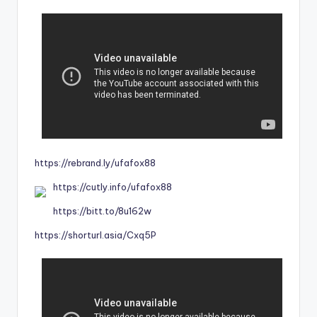
https://rebrand.ly/ufafox88
https://cutly.info/ufafox88
https://bitt.to/8u162w
https://shorturl.asia/Cxq5P