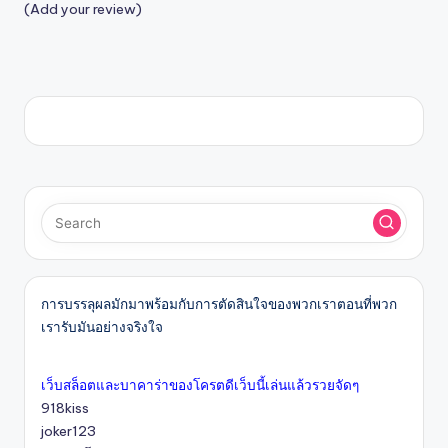
(Add your review)
การบรรลุผลมักมาพร้อมกับการตัดสินใจของพวกเราตอนที่พวก
เรารับมันอย่างจริงใจ
เว็บสล็อตและบาคาร่าของโครตดีเว็บนี้เล่นแล้วรวยจัดๆ
918kiss
joker123