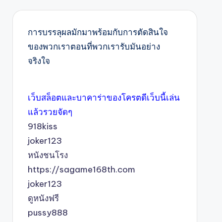
การบรรลุผลมักมาพร้อมกับการตัดสินใจ
ของพวกเราตอนที่พวกเรารับมันอย่าง
จริงใจ
เว็บสล็อตและบาคาร่าของโครตดีเว็บนี้เล่น
แล้วรวยจัดๆ
918kiss
joker123
หนังชนโรง
https://sagame168th.com
joker123
ดูหนังฟรี
pussy888