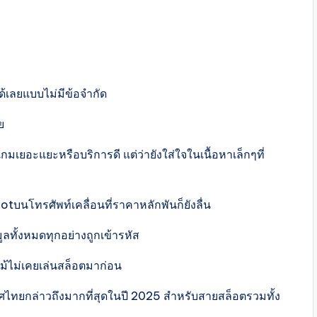
้เลยแบบไม่มีข้อจำกัด
ย
มเยอะแยะหรือบริการดี แต่ว่ายังใส่ใจในเนื้อหาเล็กๆที่
tบนโทรศัพท์เคลื่อนที่ราคาหลักพันก็ยังลื่น
ลทั้งหมดทุกอย่างถูกเข้ารหัส
แม้ไม่เคยเล่นสล็อตมาก่อน
ะเทศไทยกล่าวถึงมากที่สุดในปี 2025 สำหรับสายสล็อตรวมทั้ง