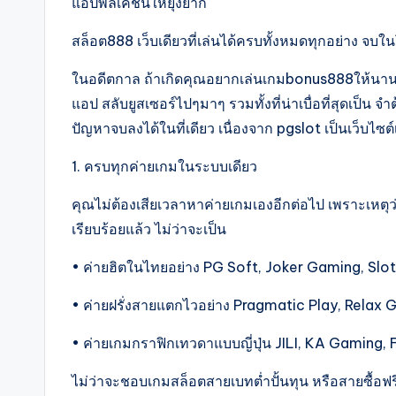
แอปพลิเคชันให้ยุ่งยาก
สล็อต888 เว็บเดียวที่เล่นได้ครบทั้งหมดทุกอย่าง จบใน
ในอดีตกาล ถ้าเกิดคุณอยากเล่นเกมbonus888ให้นา
แอป สลับยูสเซอร์ไปๆมาๆ รวมทั้งที่น่าเบื่อที่สุดเป็น จ
ปัญหาจบลงได้ในที่เดียว เนื่องจาก pgslot เป็นเว็บไซต์เ
1. ครบทุกค่ายเกมในระบบเดียว
คุณไม่ต้องเสียเวลาหาค่ายเกมเองอีกต่อไป เพราะเหตุว่า
เรียบร้อยแล้ว ไม่ว่าจะเป็น
• ค่ายฮิตในไทยอย่าง PG Soft, Joker Gaming, Slo
• ค่ายฝรั่งสายแตกไวอย่าง Pragmatic Play, Relax 
• ค่ายเกมกราฟิกเทวดาแบบญี่ปุ่น JILI, KA Gaming
ไม่ว่าจะชอบเกมสล็อตสายเบทต่ำปั้นทุน หรือสายซื้อฟร