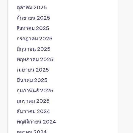
ตุลาคม 2025
กันยายน 2025
สิงหาคม 2025
กรกฎาคม 2025
มิถุนายน 2025
พฤษภาคม 2025
เมษายน 2025
มีนาคม 2025
กุมภาพันธ์ 2025
มกราคม 2025
ธันวาคม 2024
พฤศจิกายน 2024
ตุลาคม 2024