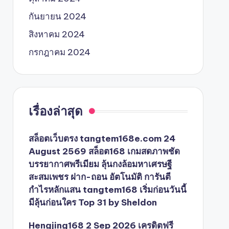
กันยายน 2024
สิงหาคม 2024
กรกฎาคม 2024
เรื่องล่าสุด
สล็อตเว็บตรง tangtem168e.com 24
August 2569 สล็อต168 เกมสดภาพชัด
บรรยากาศพรีเมียม ลุ้นกงล้อมหาเศรษฐี
สะสมเพชร ฝาก-ถอน อัตโนมัติ การันตี
กำไรหลักแสน tangtem168 เริ่มก่อนวันนี้
มีลุ้นก่อนใคร Top 31 by Sheldon
Hengjing168 2 Sep 2026 เครดิตฟรี