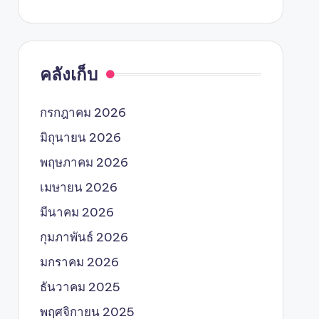
คลังเก็บ
กรกฎาคม 2026
มิถุนายน 2026
พฤษภาคม 2026
เมษายน 2026
มีนาคม 2026
กุมภาพันธ์ 2026
มกราคม 2026
ธันวาคม 2025
พฤศจิกายน 2025