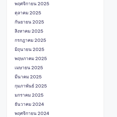
พฤศจิกายน 2025
ตุลาคม 2025
กันยายน 2025
สิงหาคม 2025
กรกฎาคม 2025
มิถุนายน 2025
พฤษภาคม 2025
เมษายน 2025
มีนาคม 2025
กุมภาพันธ์ 2025
มกราคม 2025
ธันวาคม 2024
พฤศจิกายน 2024