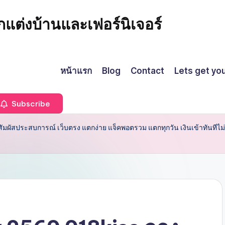
แต่งบ้านและเฟอร์นิเจอร์
หน้าแรก
Blog
Contact
Lets get you
Subscribe
ัมผัสประสบการณ์ เว็บตรง แตกง่าย แจ็คพอตรวม แตกทุกวัน เงินเข้าทันทีไ