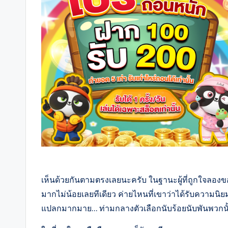
เห็นด้วยกันตามตรงเลยนะครับ ในฐานะผู้ที่ถูกใจลองข
มากไม่น้อยเลยทีเดียว ค่ายไหนที่เขาว่าได้รับความนิ
แปลกมากมาย… ท่ามกลางตัวเลือกนับร้อยนับพันพวกนั