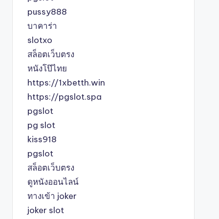
pussy888
บาคาร่า
slotxo
สล็อตเว็บตรง
หนังโป๊ไทย
https://1xbetth.win
https://pgslot.spa
pgslot
pg slot
kiss918
pgslot
สล็อตเว็บตรง
ดูหนังออนไลน์
ทางเข้า joker
joker slot