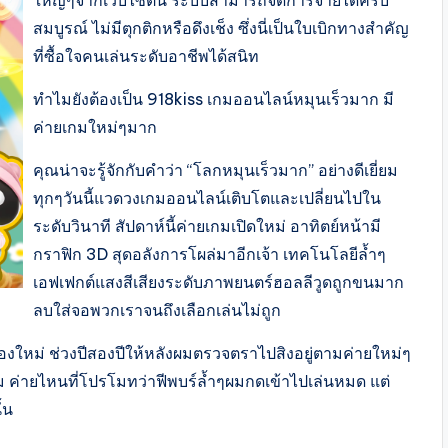
สมบูรณ์ ไม่มีตุกติกหรือดึงเช็ง ซึ่งนี่เป็นใบเบิกทางสำคัญ
ที่ซื้อใจคนเล่นระดับอาชีพได้สนิท
ทำไมยังต้องเป็น 918kiss เกมออนไลน์หมุนเร็วมาก มี
ค่ายเกมใหม่ๆมาก
คุณน่าจะรู้จักกับคำว่า “โลกหมุนเร็วมาก” อย่างดีเยี่ยม
ทุกๆวันนี้แวดวงเกมออนไลน์เติบโตและเปลี่ยนไปใน
ระดับวินาที สัปดาห์นี้ค่ายเกมเปิดใหม่ อาทิตย์หน้ามี
กราฟิก 3D สุดอลังการโผล่มาอีกเจ้า เทคโนโลยีล้ำๆ
เอฟเฟกต์แสงสีเสียงระดับภาพยนตร์ฮอลลีวูดถูกขนมาก
ลบใส่จอพวกเราจนถึงเลือกเล่นไม่ถูก
องใหม่ ช่วงปีสองปีให้หลังผมตรวจตราไปสิงอยู่ตามค่ายใหม่ๆ
ยม ค่ายไหนที่โปรโมทว่าฟีพบร์ล้ำๆผมกดเข้าไปเล่นหมด แต่
้น