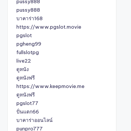
pussy888
pussy888
บาคาร่า168
https://www.pgslot.movie
pgslot
pgheng99
fullslotpg
live22
ดูหนัง
ดูหนังฟรี
https://www.keepmovie.me
ดูหนังฟรี
pgslot77
ปั่นแตก66
บาคาร่าออนไลน์
punpro777