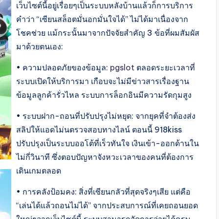
เว็บไซต์นี้อยู่เรื่อยๆเป็นระบบหลังบ้านแล้วก็การบริการ
คำว่า “เซียนสล็อตมั่นอกมั่นใจได้” ไม่ได้มาเนื่องจาก
โชคช่วย แม้กระนั้นมาจากปัจจัยสำคัญ 3 ข้อที่ผมสัมผัส
มาด้วยตนเอง:
• ความปลอดภัยของข้อมูล:
pgslot
ตลอดระยะเวลาที่
ระบบเปิดให้บริการมา เกือบจะไม่มีข่าวสารเรื่องฐาน
ข้อมูลลูกค้ารั่วไหล ระบบการล็อกอินมีความรัดกุมสูง
• ระบบฝาก-ถอนที่ปรับปรุงไม่หยุด: จากยุคที่จำต้องส่ง
สลิปให้แอดไม่นตรวจสอบทางไลน์ ตอนนี้ 918kiss
ปรับปรุงเป็นระบบออโต้ที่เร็วทันใจ เงินเข้า-ออกด้านใน
ไม่กี่วินาที ซึ่งตอบปัญหาจังหวะเวลาของคนที่ต้องการ
เดินเกมตลอด
• การคลังป้อมคง: สิ่งที่เซียนกลัวที่สุดจริงๆเสีย แต่คือ
“เล่นได้แล้วถอนไม่ได้” จากประสบการณ์ที่เคยถอนยอด
ใหญ่ๆจากเว็บไซต์นี้ ระบบสามารถจัดการจ่ายได้ครบ