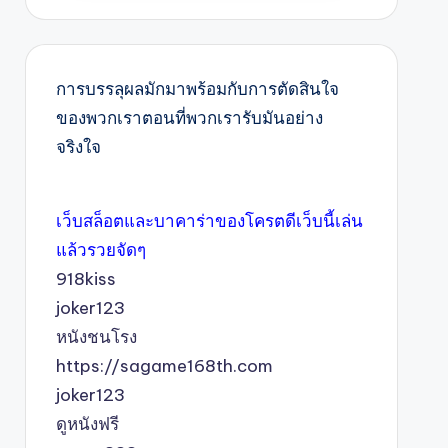
การบรรลุผลมักมาพร้อมกับการตัดสินใจ
ของพวกเราตอนที่พวกเรารับมันอย่าง
จริงใจ
เว็บสล็อตและบาคาร่าของโครตดีเว็บนี้เล่น
แล้วรวยจัดๆ
918kiss
joker123
หนังชนโรง
https://sagame168th.com
joker123
ดูหนังฟรี