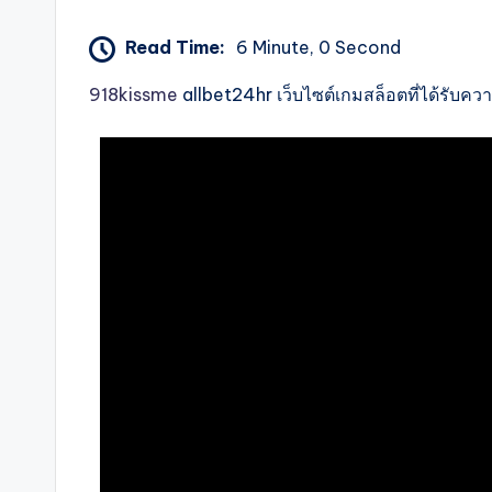
Read Time:
6 Minute, 0 Second
918kissme
allbet24hr เว็บไซต์เกมสล็อตที่ได้รับคว