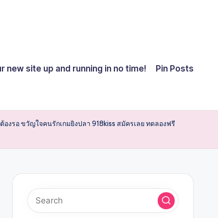
r new site up and running in no time!
Pin Posts
ม่ต้องรอ ขวัญใจคนรักเกมยิงปลา 918kiss สมัครเลย ทดลองฟรี