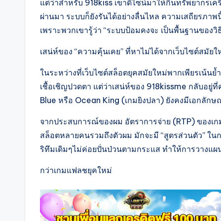
แต่ว่าสำหรับ 918kiss เขาดีไซน์มาให้กินทรัพยากรเครื่
ผ่านมา ระบบก็ยังรันได้อย่างลื่นไหล ความเสถียรภาพนี
เพราะพวกเขารู้ว่า “ระบบป้อมคงจะ เป็นพื้นฐานของว
เสน่ห์ของ “ความคุ้นเคย” ที่หาไม่ได้จากเว็บไซต์สมัยใ
ในระหว่างที่เว็บไซต์สล็อตยุคสมัยใหม่พากเพียรเน้นย้ำ
เชื้อเชิญปวดตา แต่ว่าเสน่ห์ของ 918kissme กลับอยู
Blue หรือ Ocean King (เกมยิงปลา) ยังคงมีเอกลักษณ
จากประสบการณ์ของผม อัตราการจ่าย (RTP) ของเกมระ
สล็อตหลายคนรวมถึงตัวผม มักจะมี “สูตรส่วนตัว” ในก
ริทึมเดิมๆไม่ค่อยปั่นป่วนตามกระแส ทำให้การวางแผนเ
กว่าเกมแฟลชยุคใหม่