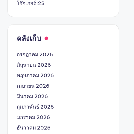
โจ๊กเกอร์123
คลังเก็บ
กรกฎาคม 2026
มิถุนายน 2026
พฤษภาคม 2026
เมษายน 2026
มีนาคม 2026
กุมภาพันธ์ 2026
มกราคม 2026
ธันวาคม 2025