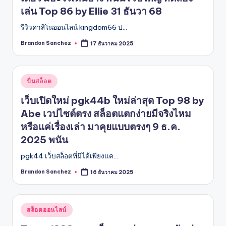
เล่น Top 86 by Ellie 31 ธันวา 68
รีวิวคาสิโนออนไลน์ kingdom66 ป…
Brandon Sanchez
17 ธันวาคม 2025
Posted
by
Posted
ปั่นสล็อต
in
เว็บเปิดใหม่ pgk44b ใหม่ล่าสุด Top 98 by
Abe เวปไซต์ตรง สล็อตแตกง่ายมีจริงไหม
หรือแค่เรื่องเล่า มาคุยแบบตรงๆ 9 ธ.ค.
2025 พนัน
pgk44 เว็บสล็อตที่มิได้เพียงแค…
Brandon Sanchez
16 ธันวาคม 2025
Posted
by
Posted
สล็อตออนไลน์
in