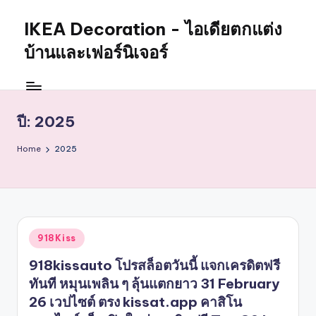
IKEA Decoration - ไอเดียตกแต่ง
บ้านและเฟอร์นิเจอร์
ปี:
2025
Home
2025
Posted
918Kiss
in
918kissauto โปรสล็อตวันนี้ แจกเครดิตฟรี
ทันที หมุนเพลิน ๆ ลุ้นแตกยาว 31 February
26 เวปไซต์ ตรง kissat.app คาสิโน