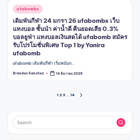
Posted
ufabombx
in
เดิมพันกีฬา 24 มกรา 26 ufabombx เว็บ
แทงบอล ชั้นนำ ค่าน้ำดี คืนยอดเสีย 0.3%
บอลยูฟ่า แทงบอลเงินสดได้ ufabomb สมัคร
รับโปรโมชั่นพิเศษ Top 1 by Yanira
ufabomb
ufabomb เดิมพันกีฬา เริ่มพนันก…
Brandon Sanchez
14 ธันวาคม 2025
Posted
by
Posts
1
2
3
…
14
NEXT
PAGE
pagination