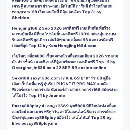
สล็อต168 เกมสดภาพชัด บรรยากาศพรีเมียม ลุ้นกงล้อมหา
เศรษฐี สะสมเพชร ฝาก-ถอน อัตโนมัติ การันตี กำไรหลักแสน
tangtem168 เริ่มก่อนวันนี้ มีลุ้นก่อนใคร Top 31 by
Sheldon
Hengjing168 2 Sep 2026 เครดิตฟรี เกมเดิมพัน ที่สร้าง
ความบันเทิง ดีที่สุด โปรโมชั่นเครดิตฟรี 100% กล่องสุ่มเฮงเฮง
รับเครดิตฟรี ยูสเดียว เล่นได้ทุกเกม สล็อต168 แจก เครดิตฟรี
เยอะที่สุด Top 12 by Kam Hengjing168d.com
เว็บใหญ่ สล็อต888 เว็บแจกหนัก สล็อตยอดนิยม 2026 รวมเกม
ดัง ค่ายชั้นนำ และฟีเจอร์ที่ผู้เล่นชื่นชอบ เครดิตฟรี Top 16 by
Georgina jin888.asia 22 SEP 69 casino online
Sexy168 sexy168c.com 17 ส.ค. 69 บาคาร่า168 คู่มือ
เลือกเว็บไพ่ที่ควรรู้ ลุ้นรับ I PHONE17 PRO MAX เกมดัง
ฟีเจอร์ครบ บาคาร่าสด ดีลเลอร์สาวสวย บาคาร่า168 สมัครง่าย
ได้โปรไว Top 14 by Jeannie
Pussy888play 4 กรกฎา 2569 พุซซี่888 มิติใหม่แห่ง สล็อต
ออนไลน์ แจกเพชร ฟรีทุกวัน คาสิโนออนไลน์ 5ดาว สวรรค์ของ
นักลงทุน pussy888play สมัครไว เล่นได้ทันที Top 29 by
Elva pussy888play.me