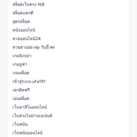
สล็อตเว็บตรง 168
สล็อตแตกดี
สูตรสล็อต
หนังออนไลน์
หวยออนไลน์24
หวยฮานอย vip วันนี้ สด
เกมยิงปลา
เกมยูฟ่า
เกมสล็อต
เข้าสู่ระบบ ufa191
เครดิตฟรี
เล่นสล็อต
เว็บคาสิโนออนไลน์
เว็บตรงไม่ผ่านเอเย่นต์
เว็บพนัน
เว็บพนันออนไลน์