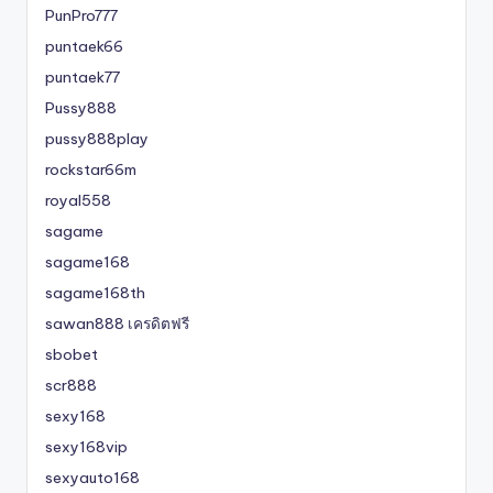
PunPro777
puntaek66
puntaek77
Pussy888
pussy888play
rockstar66m
royal558
sagame
sagame168
sagame168th
sawan888 เครดิตฟรี
sbobet
scr888
sexy168
sexy168vip
sexyauto168