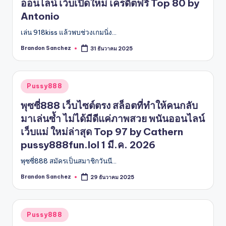
ออนไลน์ เว็บเปิดใหม่ เครดิตฟรี Top 80 by
Antonio
เล่น 918kiss แล้วพบช่วงเกมนิ่ง…
Brandon Sanchez
31 ธันวาคม 2025
Posted
by
Posted
Pussy888
in
พุซซี่888 เว็บไซต์ตรง สล็อตที่ทำให้คนกลับ
มาเล่นซ้ำ ไม่ได้มีดีแค่ภาพสวย พนันออนไลน์
เว็บแม่ ใหม่ล่าสุด Top 97 by Cathern
pussy888fun.lol 1 มี.ค. 2026
พุซซี่888 สมัครเป็นสมาชิกวันนี…
Brandon Sanchez
29 ธันวาคม 2025
Posted
by
Posted
Pussy888
in