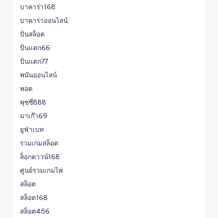
บาคาร่า168
บาคาร่าออนไลน์
ปั่นสล็อต
ปั่นแตก66
ปั่นแตก77
พนันออนไลน์
พอต
พุซซี่888
มาเก๊า69
ยูฟ่าเบท
รวมเกมสล็อต
ล็อกดาวน์168
ศูนย์รวมเกมไพ่
สล็อต
สล็อต168
สล็อต456