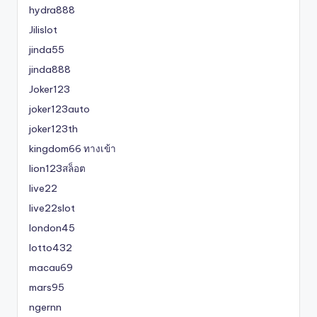
hydra888
Jilislot
jinda55
jinda888
Joker123
joker123auto
joker123th
kingdom66 ทางเข้า
lion123สล็อต
live22
live22slot
london45
lotto432
macau69
mars95
ngernn