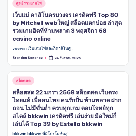
Posted
ศูนย์รวมเกมไพ่
in
เว็บแม่ คาสิโนครบวงจร เครดิตฟรี Top 80
by Mitchell webใหญ่ สล็อตแตกบ่อย ล่าสุด
รวมเกมฮิตที่ห้ามพลาด 3 พฤศจิกา 68
casino online
veewin เว็บเกมไพ่และก็คาสิโนศู…
Brandon Sanchez
24 ธันวาคม 2025
Posted
by
Posted
สล็อตสด
in
สล็อตสด 22 มกรา 2568 สล็อตสด เว็บตรง
ไทยแท้ เพื่อคนไทย คนรักปั่น ห้ามพลาด ฝาก
ถอน ไม่มีขั่นต่ำ ครบทุกเกม ตอบโจทย์ทุก
สไตล์ bkkwin เครดิตฟรี เล่นง่าย มือใหม่ก็
เล่นได้ Top 39 by Estella bkkwin
bkkwin bkkwin ที่มีโปรโมชั่นสุ…