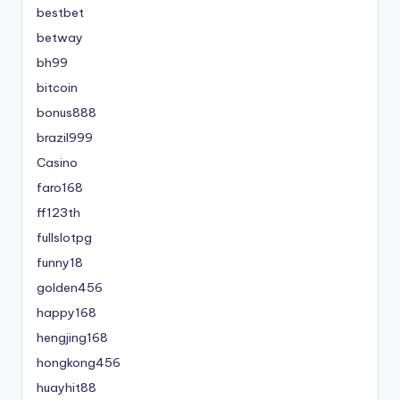
bestbet
betway
bh99
bitcoin
bonus888
brazil999
Casino
faro168
ff123th
fullslotpg
funny18
golden456
happy168
hengjing168
hongkong456
huayhit88