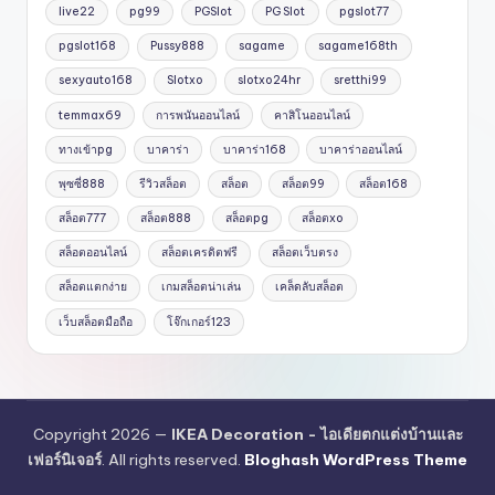
live22
pg99
PGSlot
PG Slot
pgslot77
pgslot168
Pussy888
sagame
sagame168th
sexyauto168
Slotxo
slotxo24hr
sretthi99
temmax69
การพนันออนไลน์
คาสิโนออนไลน์
ทางเข้าpg
บาคาร่า
บาคาร่า168
บาคาร่าออนไลน์
พุซซี่888
รีวิวสล็อต
สล็อต
สล็อต99
สล็อต168
สล็อต777
สล็อต888
สล็อตpg
สล็อตxo
สล็อตออนไลน์
สล็อตเครดิตฟรี
สล็อตเว็บตรง
สล็อตแตกง่าย
เกมสล็อตน่าเล่น
เคล็ดลับสล็อต
เว็บสล็อตมือถือ
โจ๊กเกอร์123
Copyright 2026 —
IKEA Decoration - ไอเดียตกแต่งบ้านและ
เฟอร์นิเจอร์
. All rights reserved.
Bloghash WordPress Theme