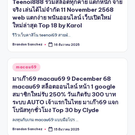
Teenoi888 รวมสล็อตทุกค่าย แตกหนัก จ่าย
จริง เล่นได้ไม่จำกัด 11 November 2568
web แตกง่าย พนันออนไลน์ เว็บเปิดใหม่
ใหม่ล่าสุด Top 18 by Karol
รีวิวเว็บคาสิโน teenoi69 สายฝ่…
Brandon Sanchez
16 ธันวาคม 2025
Posted
by
Posted
macau69
in
มาเก๊า69 macau69 9 December 68
macau69 สล็อตออนไลน์ หน้า 1 google
สมาชิกใหม่รับ 250% วันเกิดรับ 300 บาท
ระบบ AUTO เจ้าแรกในไทย มาเก๊า69 แจก
โบนัสทุกชั่วโมง Top 30 by Clyde
ลงทุนกับเกม macau69 แบบมือโปร …
Brandon Sanchez
15 ธันวาคม 2025
Posted
by