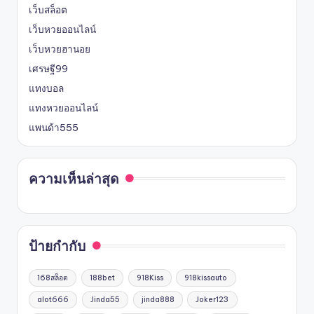
เว็บสล็อต
เว็บหวยออนไลน์
เว็บหวยฮานอย
เศรษฐี99
แทงบอล
แทงหวยออนไลน์
แพนด้า555
ความเห็นล่าสุด
ป้ายกำกับ
168สล็อต
188bet
918Kiss
918kissauto
alot666
Jinda55
jinda888
Joker123