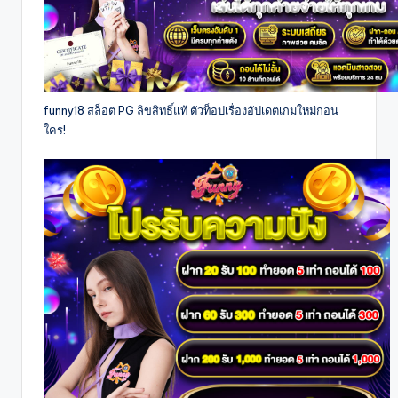
funny18 สล็อต PG ลิขสิทธิ์แท้ ตัวท็อปเรื่องอัปเดตเกมใหม่ก่อน
ใคร!