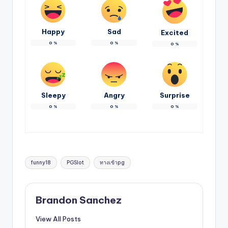
Happy
Sad
Excited
0
%
0
%
0
%
Sleepy
Angry
Surprise
0
%
0
%
0
%
Tags:
funny18
PGSlot
ทางเข้าpg
Brandon Sanchez
View All Posts