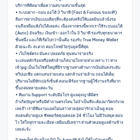
บริการที่คิดมาเพื่อความสบายสบายขั้นสุด:
• ระบบฝาก-ถอน ออโต้ 3 วินาที (Fast & Furious ของแท้!)
ลืมการฝากเงินแบบเดิมๆที่จะต้องส่งสลิปให้แอดมินแล้วนั่งรอ
จนถึงเหงื่อแห้งไปได้เลยคะ เนื่องจากตรงนี้พวกเราใช้ระบบออโต้
(Auto) อัจฉริยะ เงินเข้า-ออกไวใน 3 วินาที รองรับทุกธนาคาร
ชั้นหนึ่ง และก็ที่เริ่ดไปกว่านั้นคือ รองรับ True Money Wallet
ด้วยนะจ๊ะ สะดวก ตอบโจทย์วัยรุ่นยุคนี้ที่สุด
• เว็บไซต์ตรง มั่นคง ปลอดภัย ทุนหนาจ่ายจริง
จะเล่นหลักร้อยหรือหลักล้านก็สบายใจหายห่วง เพราะว่า ทาง
เข้าpg เป็นเว็บไซต์ใหญ่ที่มีรากฐานทางด้านการเงินมั่นคงระดับ
ทวีปเอเชีย แตกแสนจ่ายแสน แตกล้านจ่ายล้าน ถอนได้เต็ม
ปริมาณไม่มีหักเปอร์เซ็นต์ คอนเฟิร์มจากฐานผู้ใช้งานจริงที่มาก
ขึ้นถล่มทลายแต่ละวัน
• ทีมงาน Support ระดับมือโปร ดูแลดุจญาติมิตร
ถ้าเกิดปัญหาหรือมีคำถามตรงไหน ไม่จำเป็นที่จะต้องมาวิตกกังวล
เลยจ๊า เรามีทีมงานแอดไม่นสาวสวยสุดน่ารักน่าเอ็นดู คอย
สแตนด์บายดูแล ซัพพอร์ตคุณตลอด 24 ชั่วโมง ไม่มีวันหยุด ตอบ
ไว ใส่ใจทุกรายละเอียด เหมือนมีเลขาฯ ส่วนตัวคอยดูแลด้านข้าง
เลยล่ะจ้ะ
3 สูตรเด็ด! ปั่นสล็อต PG ใน funny18 ยังไงให้โบนัสแตกบึ้ม