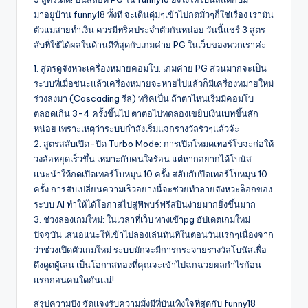
มาอยู่บ้าน funny18 ทั้งที จะเดินดุ่มๆเข้าไปกดมั่วๆก็ใช่เรื่อง เรามัน
ตัวแม่สายทำเงิน ควรมีทริคประจำตัวกันหน่อย วันนี้แชร์ 3 สูตร
ลับที่ใช้ได้ผลในด้านดีที่สุดกับเกมค่าย PG ในเว็บของพวกเราค่ะ
1. สูตรดูจังหวะเครื่องหมายคอมโบ: เกมค่าย PG ส่วนมากจะเป็น
ระบบที่เมื่อชนะแล้วเครื่องหมายจะหายไปแล้วก็มีเครื่องหมายใหม่
ร่วงลงมา (Cascading รีล) ทริคเป็น ถ้าตาไหนเริ่มมีคอมโบ
ตลอดเกิน 3-4 ครั้งขึ้นไป ตาต่อไปทดลองเขยิบเงินเบทขึ้นสัก
หน่อย เพราะเหตุว่าระบบกำลังเริ่มแจกรางวัลรัวๆแล้วจ้ะ
2. สูตรสลับเปิด-ปิด Turbo Mode: การเปิดโหมดเทอร์โบจะก่อให้
วงล้อหยุดเร็วขึ้น เหมาะกับคนใจร้อน แต่หากอยากได้โบนัส
แนะนำให้กดเปิดเทอร์โบหมุน 10 ครั้ง สลับกับปิดเทอร์โบหมุน 10
ครั้ง การสับเปลี่ยนความเร็วอย่างนี้จะช่วยทำลายจังหวะล็อกของ
ระบบ AI ทำให้ได้โอกาสไปสู่ฟีพบร์ฟรีสปินง่ายมากยิ่งขึ้นมาก
3. ช่วงลองเกมใหม่: ในเวลาที่เว็บ ทางเข้าpg อัปเดตเกมใหม่
ปัจจุบัน เสนอแนะให้เข้าไปลองเล่นทันทีในตอนวันแรกๆเนื่องจาก
ว่าช่วงเปิดตัวเกมใหม่ ระบบมักจะมีการกระจายรางวัลโบนัสเพื่อ
ดึงดูดผู้เล่น เป็นโอกาสทองที่คุณจะเข้าไปฉกฉวยผลกำไรก้อน
แรกก่อนคนใดกันแน่!
สรุปความปัง จัดแจงรับความมั่งมีที่บันเทิงใจที่สุดกับ funny18