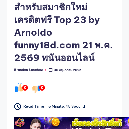
สำหรับสมาชิกใหม่
เครดิตฟรี Top 23 by
Arnoldo
funny18d.com 21 พ.ค.
2569 พนันออนไลน์
Brandon Sanchez
30 พฤษภาคม 2026
Posted
by
0
0
Read Time:
6 Minute, 48 Second