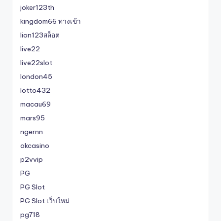
joker123th
kingdom66 ทางเข้า
lion123สล็อต
live22
live22slot
london45
lotto432
macau69
mars95
ngernn
okcasino
p2vvip
PG
PG Slot
PG Slot เว็บใหม่
pg718