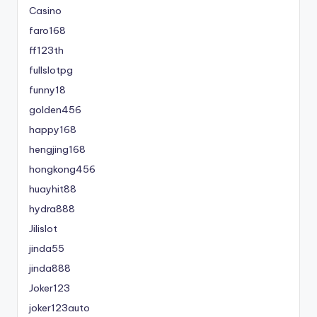
Casino
faro168
ff123th
fullslotpg
funny18
golden456
happy168
hengjing168
hongkong456
huayhit88
hydra888
Jilislot
jinda55
jinda888
Joker123
joker123auto