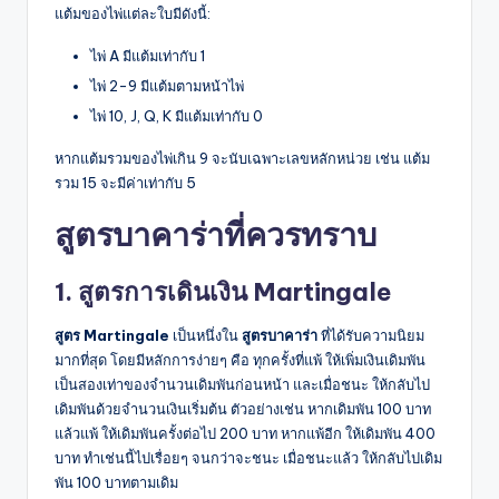
แต้มของไพ่แต่ละใบมีดังนี้:
ไพ่ A มีแต้มเท่ากับ 1
ไพ่ 2-9 มีแต้มตามหน้าไพ่
ไพ่ 10, J, Q, K มีแต้มเท่ากับ 0
หากแต้มรวมของไพ่เกิน 9 จะนับเฉพาะเลขหลักหน่วย เช่น แต้ม
รวม 15 จะมีค่าเท่ากับ 5
สูตรบาคาร่าที่ควรทราบ
1. สูตรการเดินเงิน Martingale
สูตร Martingale
เป็นหนึ่งใน
สูตรบาคาร่า
ที่ได้รับความนิยม
มากที่สุด โดยมีหลักการง่ายๆ คือ ทุกครั้งที่แพ้ ให้เพิ่มเงินเดิมพัน
เป็นสองเท่าของจำนวนเดิมพันก่อนหน้า และเมื่อชนะ ให้กลับไป
เดิมพันด้วยจำนวนเงินเริ่มต้น ตัวอย่างเช่น หากเดิมพัน 100 บาท
แล้วแพ้ ให้เดิมพันครั้งต่อไป 200 บาท หากแพ้อีก ให้เดิมพัน 400
บาท ทำเช่นนี้ไปเรื่อยๆ จนกว่าจะชนะ เมื่อชนะแล้ว ให้กลับไปเดิม
พัน 100 บาทตามเดิม