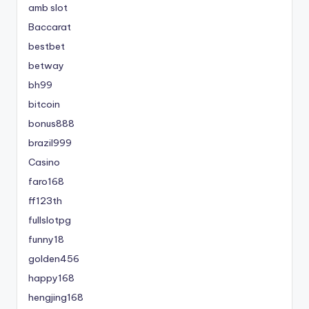
amb slot
Baccarat
bestbet
betway
bh99
bitcoin
bonus888
brazil999
Casino
faro168
ff123th
fullslotpg
funny18
golden456
happy168
hengjing168