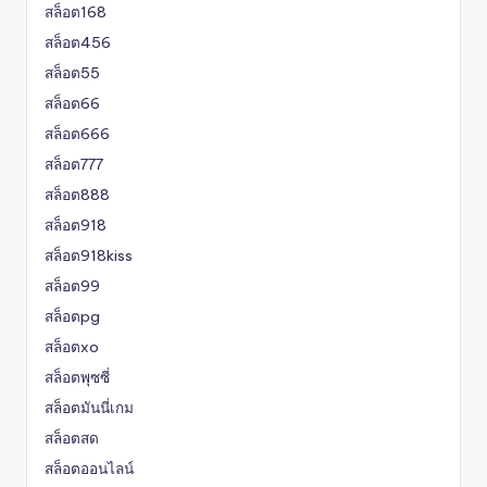
สล็อต168
สล็อต456
สล็อต55
สล็อต66
สล็อต666
สล็อต777
สล็อต888
สล็อต918
สล็อต918kiss
สล็อต99
สล็อตpg
สล็อตxo
สล็อตพุซซี่
สล็อตมันนี่เกม
สล็อตสด
สล็อตออนไลน์