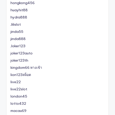
hongkong456
huayhit88
hydra888
Jilislot
jinda55
jinda888
Joker123
joker123auto
joker123th
kingdom66 ทางเข้า
lion123สล็อต
live22
live22slot
london45
lotto432
macau69