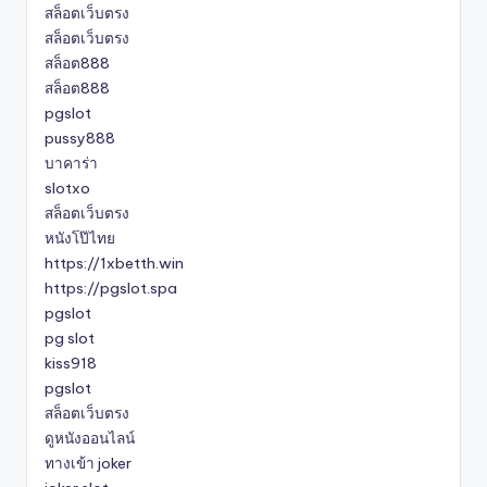
สล็อตเว็บตรง
สล็อตเว็บตรง
สล็อต888
สล็อต888
pgslot
pussy888
บาคาร่า
slotxo
สล็อตเว็บตรง
หนังโป๊ไทย
https://1xbetth.win
https://pgslot.spa
pgslot
pg slot
kiss918
pgslot
สล็อตเว็บตรง
ดูหนังออนไลน์
ทางเข้า joker