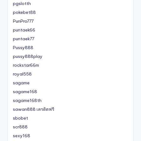
pgslotth
pokebet88
PunPro777
puntaek66
puntaek77
Pussy888
pussy888play
rockstar66m
royal558
sagame
sagame168
sagame168th
sawan888 เครดิตฟรี
sbobet
scr888
sexy168