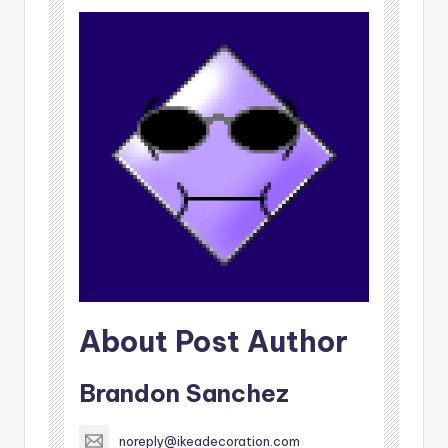
About Post Author
Brandon Sanchez
noreply@ikeadecoration.com