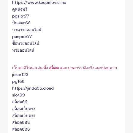
https://www.keepmovie.me
ดูหนังฟรี
pgslot77
ปั่นแตก66
บาคาร่าออนไลน์
punpro777
ซื้อหวยออนไลน์
หวยออนไลน์
เว็บคาสิโนน่าเล่น ทั้ง
สล็อต
และ
บาคาร่า
ตึงจริงแตกบ่อยมาก
joker123
pg168
https://jinda55.cloud
slot99
สล็อต66
สล็อตเว็บตรง
สล็อตเว็บตรง
สล็อต888
สล็อต888