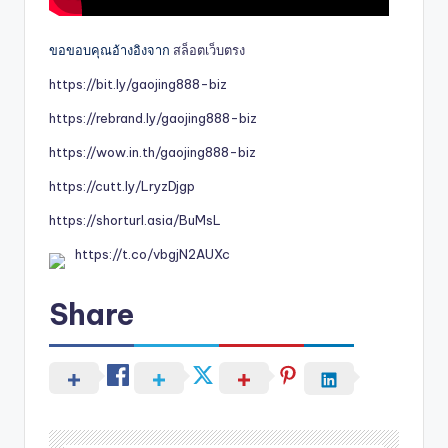
ขอขอบคุณอ้างอิงจาก
สล็อตเว็บตรง
https://bit.ly/gaojing888-biz
https://rebrand.ly/gaojing888-biz
https://wow.in.th/gaojing888-biz
https://cutt.ly/LryzDjgp
https://shorturl.asia/BuMsL
https://t.co/vbgjN2AUXc
Share