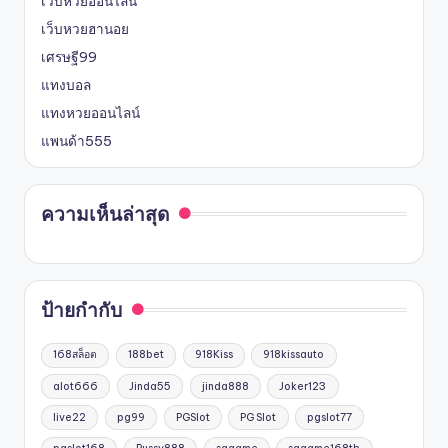
เว็บหวยออนไลน์
เว็บหวยฮานอย
เศรษฐี99
แทงบอล
แทงหวยออนไลน์
แพนด้า555
ความเห็นล่าสุด
ป้ายกำกับ
168สล็อต
188bet
918Kiss
918kissauto
alot666
Jinda55
jinda888
Joker123
live22
pg99
PGSlot
PG Slot
pgslot77