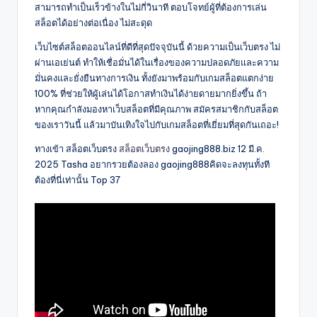
สามารถทำเป็นเร็วข้างในไม่กี่วินาที ตอบโจทย์ผู้ที่ต้องการเล่น
สล็อตได้อย่างต่อเนื่อง ไม่สะดุด
เว็บไซต์สล็อตออนไลน์ที่ดีที่สุดปัจจุบันนี้ ด้วยความเป็นเว็บตรง ไม่
ผ่านเอเย่นต์ ทำให้เชื่อมั่นได้ในเรื่องของความปลอดภัยและความ
มั่นคงและยั่งยืนทางการเงิน ทั้งยังมาพร้อมกับเกมสล็อตแตกง่าย
100% ที่ช่วยให้ผู้เล่นได้โอกาสทำเงินได้ง่ายดายมากยิ่งขึ้น ถ้า
หากคุณกำลังมองหาเว็บสล็อตที่มีคุณภาพ สมัครสมาชิกกับสล็อต
ของเราวันนี้ แล้วมาบันเทิงใจไปกับเกมสล็อตที่เยี่ยมที่สุดกันเถอะ!
ทางเข้า สล็อตเว็บตรง
สล็อตเว็บตรง
gaojing888.biz 12 มี.ค.
2025 Tasha อยากรวยต้องลอง gaojing888คิดจะลงทุนทั้งที
ต้องที่นี่เท่านั้น Top 37