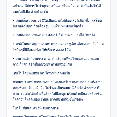
หนึ่งในจุดเด่นของค่ายใหญ่ชั้น 1 เป็นการมีเกมให้เลือกเล่น
อย่างนานัปการ ไม่ว่าคุณจะเป็นสายไหน ก็สามารถบันเทิงใจได้
แบบไม่มีเบื่อ ตัวอย่างเช่น
• เกมสล็อต:
pgslot
มีให้เลือกมากไม่น้อยเลยทีเดียวตั้งแต่สล็อต
คลาสสิกไปจนถึงสล็อตรูปแบบใหม่ที่มีฟีเจอร์สุดล้ำ
• เกมยิงปลา: ภาพงาม เอฟเฟกต์เลิศ เล่นง่ายแถมได้เงินจริง
• คาสิโนสด: สนุกสนานกับเกมบาคาร่า รูเล็ต เสือมังกร แล้วก็เกม
ไพ่อื่นๆที่มีดีลเลอร์สดให้บริการตลอด 1 วัน
• เกมไพ่แล้วก็เกมกระดาน: สำหรับคนที่พอใจเกมแนววางแผน
การ ก็มีตัวเลือกที่ตอบปัญหาด้วยเหมือนกัน
เทคโนโลยีทันสมัย เล่นได้ทุกแพลตฟอร์ม
ค่ายเกมชั้นหนึ่งมักจะพัฒนาแพลตฟอร์มที่รองรับการเล่นทั้งยังบน
คอมพิวเตอร์และมือถือ ไม่ว่าจะเป็นระบบ iOS หรือ Android ก็
สามารถเล่นได้อย่างลื่นไหล ไม่มีสะดุด พร้อมด้วยมีแอปพลิเคชัน
ให้ดาวน์โหลดเพื่อความสะดวกสบายเพิ่มขึ้นเรื่อยๆ
โปรโมชั่นและสิทธิพิเศษมากมาย