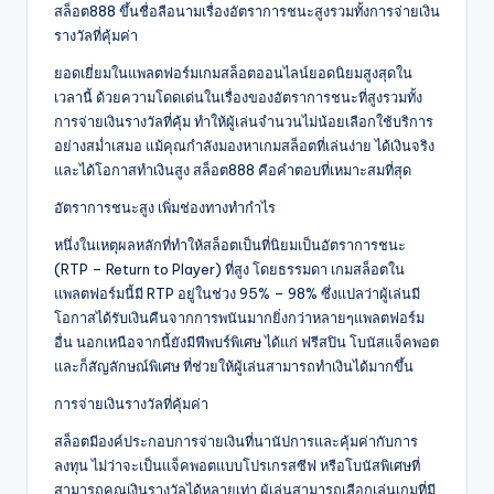
สล็อต888 ขึ้นชื่อลือนามเรื่องอัตราการชนะสูงรวมทั้งการจ่ายเงิน
รางวัลที่คุ้มค่า
ยอดเยี่ยมในแพลตฟอร์มเกมสล็อตออนไลน์ยอดนิยมสูงสุดใน
เวลานี้ ด้วยความโดดเด่นในเรื่องของอัตราการชนะที่สูงรวมทั้ง
การจ่ายเงินรางวัลที่คุ้ม ทำให้ผู้เล่นจำนวนไม่น้อยเลือกใช้บริการ
อย่างสม่ำเสมอ แม้คุณกำลังมองหาเกมสล็อตที่เล่นง่าย ได้เงินจริง
และได้โอกาสทำเงินสูง สล็อต888 คือคำตอบที่เหมาะสมที่สุด
อัตราการชนะสูง เพิ่มช่องทางทำกำไร
หนึ่งในเหตุผลหลักที่ทำให้สล็อตเป็นที่นิยมเป็นอัตราการชนะ
(RTP – Return to Player) ที่สูง โดยธรรมดา เกมสล็อตใน
แพลตฟอร์มนี้มี RTP อยู่ในช่วง 95% – 98% ซึ่งแปลว่าผู้เล่นมี
โอกาสได้รับเงินคืนจากการพนันมากยิ่งกว่าหลายๆแพลตฟอร์ม
อื่น นอกเหนือจากนี้ยังมีฟีพบร์พิเศษ ได้แก่ ฟรีสปิน โบนัสแจ็คพอต
และก็สัญลักษณ์พิเศษ ที่ช่วยให้ผู้เล่นสามารถทำเงินได้มากขึ้น
การจ่ายเงินรางวัลที่คุ้มค่า
สล็อตมีองค์ประกอบการจ่ายเงินที่นานัปการและคุ้มค่ากับการ
ลงทุน ไม่ว่าจะเป็นแจ็คพอตแบบโปรเกรสซีฟ หรือโบนัสพิเศษที่
สามารถคูณเงินรางวัลได้หลายเท่า ผู้เล่นสามารถเลือกเล่นเกมที่มี