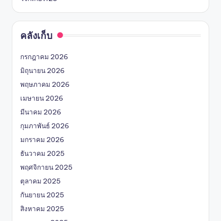
คลังเก็บ
กรกฎาคม 2026
มิถุนายน 2026
พฤษภาคม 2026
เมษายน 2026
มีนาคม 2026
กุมภาพันธ์ 2026
มกราคม 2026
ธันวาคม 2025
พฤศจิกายน 2025
ตุลาคม 2025
กันยายน 2025
สิงหาคม 2025