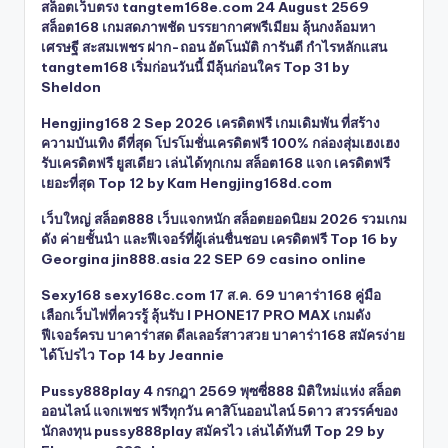
สล็อตเว็บตรง tangtem168e.com 24 August 2569
สล็อต168 เกมสดภาพชัด บรรยากาศพรีเมียม ลุ้นกงล้อมหา
เศรษฐี สะสมเพชร ฝาก-ถอน อัตโนมัติ การันตี กำไรหลักแสน
tangtem168 เริ่มก่อนวันนี้ มีลุ้นก่อนใคร Top 31 by
Sheldon
Hengjing168 2 Sep 2026 เครดิตฟรี เกมเดิมพัน ที่สร้าง
ความบันเทิง ดีที่สุด โปรโมชั่นเครดิตฟรี 100% กล่องสุ่มเฮงเฮง
รับเครดิตฟรี ยูสเดียว เล่นได้ทุกเกม สล็อต168 แจก เครดิตฟรี
เยอะที่สุด Top 12 by Kam Hengjing168d.com
เว็บใหญ่ สล็อต888 เว็บแจกหนัก สล็อตยอดนิยม 2026 รวมเกม
ดัง ค่ายชั้นนำ และฟีเจอร์ที่ผู้เล่นชื่นชอบ เครดิตฟรี Top 16 by
Georgina jin888.asia 22 SEP 69 casino online
Sexy168 sexy168c.com 17 ส.ค. 69 บาคาร่า168 คู่มือ
เลือกเว็บไพ่ที่ควรรู้ ลุ้นรับ I PHONE17 PRO MAX เกมดัง
ฟีเจอร์ครบ บาคาร่าสด ดีลเลอร์สาวสวย บาคาร่า168 สมัครง่าย
ได้โปรไว Top 14 by Jeannie
Pussy888play 4 กรกฎา 2569 พุซซี่888 มิติใหม่แห่ง สล็อต
ออนไลน์ แจกเพชร ฟรีทุกวัน คาสิโนออนไลน์ 5ดาว สวรรค์ของ
นักลงทุน pussy888play สมัครไว เล่นได้ทันที Top 29 by