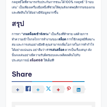
กลยุทธ์ใดที่สามารถรับประกันการชนะได้ 100% กลยุทธ์ “3 รอบ
เล่น” เป็นเพียงเครื่องมือหนึ่งที่ช่วยให้คุณสังเกตพฤติกรรมของเกม
และตัดสินใจได้อย่างมีข้อมูลมากขึ้น
สรุป
การหา
“เกมสล็อตเข้าจังหวะ”
เป็นเรื่องที่ท้าทาย แต่ด้วยการ
ทำความเข้าใจกลไกการทำงานของ
สล็อต
การใช้กลยุทธ์ที่เหมาะ
สม และการเล่นอย่างมีสติ คุณสามารถเพิ่มโอกาสในการทำกำไร
ได้อย่างแน่นอน อย่าลืมว่า
การเล่นสล็อต
ควรเป็นเรื่องสนุก ดัง
นั้นจงเล่นอย่างมีความรับผิดชอบและเพลิดเพลินไปกับ
ประสบการณ์
สล็อต168
ให้เต็มที่!
Share