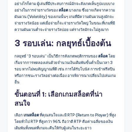
อย่างไรก็ตาม ผู้เล่นที่มีประสบการณ์มักจะสังเกตเห็นรูปแบบบาง
อย่างในการจ่ายรางวัลของ
สล็อต
บางเกม ซึ่งอาจเกิดจากความ
ผันผวน (Volatility) ของเกมนั้นๆ เกมที่มีความผันผวนสูงมักจะ
จ่ายรางวัลน้อย แต่เมื่อจ่ายก็จะจ่ายรางวัลใหญ่ ในขณะที่เกมที่มี
ความผันผวนต่ำจะจ่ายรางวัลบ่อย แต่รางวัลมักจะไม่สูงมาก
3 รอบเล่น: กลยุทธ์เบื้องต้น
กลยุทธ์ “3 รอบเล่น” เป็นวิธีการสังเกตพฤติกรรมของ
สล็อต
โดย
เริ่มจากการทดลองเล่นด้วยจำนวนเงินเดิมพันขั้นต่ำเป็นเวลา 3
รอบ หากไม่พบสัญญาณที่ดี เช่น การได้รับโบนัส การเข้าฟรีสปิน
หรือการชนะรางวัลอย่างต่อเนื่อง อาจพิจารณาเปลี่ยนไปเล่นเกม
อื่น
ขั้นตอนที่ 1: เลือกเกมสล็อตที่น่า
สนใจ
เลือก
เกมสล็อต
ที่คุณสนใจและมี RTP (Return to Player) ที่สูง
โดยทั่วไป RTP ที่สูงกว่า 96% ถือว่าดี RTP คือค่าเฉลี่ยของเงิน
เดิมพันทั้งหมดที่เกมจะคืนให้กับผู้เล่นในระยะยาว