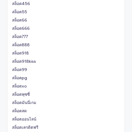
สล็อต456
สล็อต55
สล็อต66
สล็อต666
สล็อต777
สล็อต888
สล็อต918
สล็อต918kiss
สล็อต99
สล็อตpg
สล็อตxo
สล็อตพุซซี่
สล็อตมันนี่เกม
สล็อตสด
สล็อตออนไลน์
สล็อตเครดิตฟรี