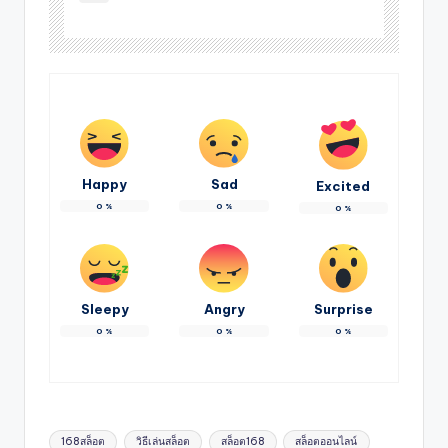
Happy
Sad
Excited
0
%
0
%
0
%
Sleepy
Angry
Surprise
0
%
0
%
0
%
Tags:
168สล็อต
วิธีเล่นสล็อต
สล็อต168
สล็อตออนไลน์