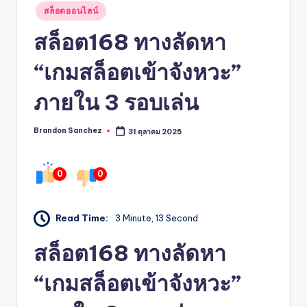
Posted
สล็อตออนไลน์
in
สล็อต168 ทางลัดหา
“เกมสล็อตเข้าจังหวะ”
ภายใน 3 รอบเล่น
Brandon Sanchez
31 ตุลาคม 2025
Posted
by
0
0
Read Time:
3 Minute, 13 Second
สล็อต168 ทางลัดหา
“เกมสล็อตเข้าจังหวะ”