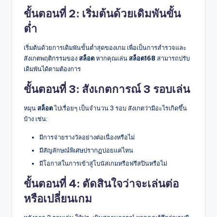
ขั้นตอนที่ 2: เริ่มต้นด้วยเดิมพันขั้น
ต่ำ
เริ่มต้นด้วยการเดิมพันขั้นต่ำสุดของเกม เพื่อเป็นการสำรวจและ
สังเกตพฤติกรรมของ
สล็อต
หากคุณเล่น
สล็อต168
สามารถปรับ
เดิมพันได้ตามต้องการ
ขั้นตอนที่ 3: สังเกตการณ์ 3 รอบเล่น
หมุน
สล็อต
ไปเรื่อยๆ เป็นจำนวน 3 รอบ สังเกตว่ามีอะไรเกิดขึ้น
บ้าง เช่น:
มีการจ่ายรางวัลอย่างต่อเนื่องหรือไม่
มีสัญลักษณ์พิเศษปรากฏบ่อยแค่ไหน
มีโอกาสในการเข้าสู่โบนัสเกมหรือฟรีสปินหรือไม่
ขั้นตอนที่ 4: ตัดสินใจว่าจะเล่นต่อ
หรือเปลี่ยนเกม