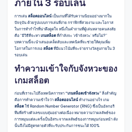
ภายใน 3 รอบเล่น
การเล่น
สล็อตออนไลน์
เป็นเกมที่ได้รับความนิยมอย่างมากใน
ปัจจุบัน ด้วยรูปแบบการเล่นที่ง่าย กราฟิกที่สวยงาม และโอกาส
ในการทำกำไรที่น่าดึงดูดใจ หนึ่งในคำถามที่ผู้เล่นหลายคนสงสัย
คือ “มีวิธีที่จะหา
เกมสล็อต
ที่กำลังจะ ‘เข้าจังหวะ’ หรือไม่?”
บทความนี้จะนำเสนอเคล็ดลับและเทคนิคที่จะช่วยให้คุณเพิ่ม
โอกาสในการเจอ
สล็อต
ที่มีแนวโน้มที่จะจ่ายรางวัลสูงภายใน 3
รอบเล่น
ทำความเข้าใจกับจังหวะของ
เกมสล็อต
ก่อนที่เราจะไปถึงเทคนิคการหา
“เกมสล็อตเข้าจังหวะ”
สิ่งสำคัญ
คือการทำความเข้าใจว่า
สล็อตออนไลน์
ทำงานอย่างไร เกม
สล็อต
ใช้ Random Number Generator (RNG) ซึ่งเป็นอัลกอริ
ทึมที่สร้างตัวเลขแบบสุ่มอย่างต่อเนื่อง หมายความว่าผลลัพธ์ของ
การหมุนแต่ละครั้งเป็นอิสระจากผลลัพธ์ของการหมุนก่อนหน้า ดัง
นั้นจึงไม่มีสูตรตายตัวที่จะรับประกันการชนะได้ 100%