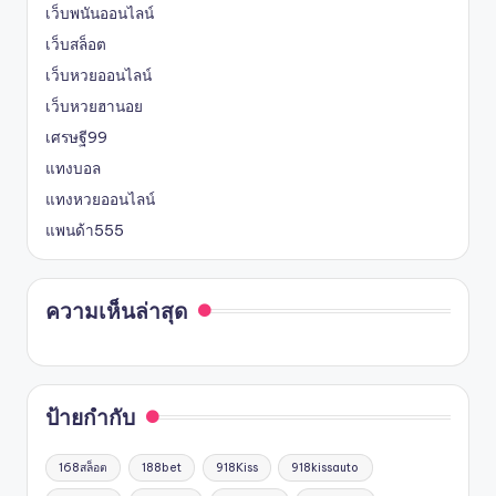
เว็บพนันออนไลน์
เว็บสล็อต
เว็บหวยออนไลน์
เว็บหวยฮานอย
เศรษฐี99
แทงบอล
แทงหวยออนไลน์
แพนด้า555
ความเห็นล่าสุด
ป้ายกำกับ
168สล็อต
188bet
918Kiss
918kissauto