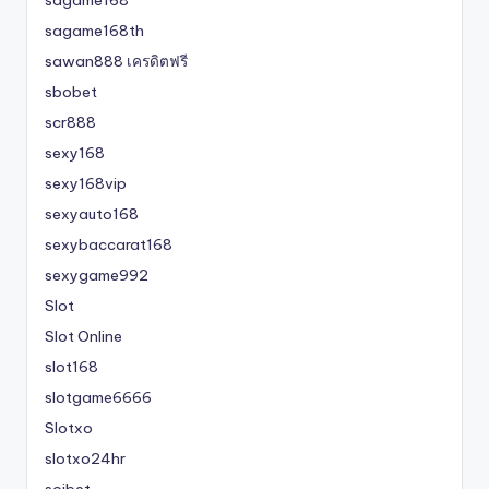
sagame168
sagame168th
sawan888 เครดิตฟรี
sbobet
scr888
sexy168
sexy168vip
sexyauto168
sexybaccarat168
sexygame992
Slot
Slot Online
slot168
slotgame6666
Slotxo
slotxo24hr