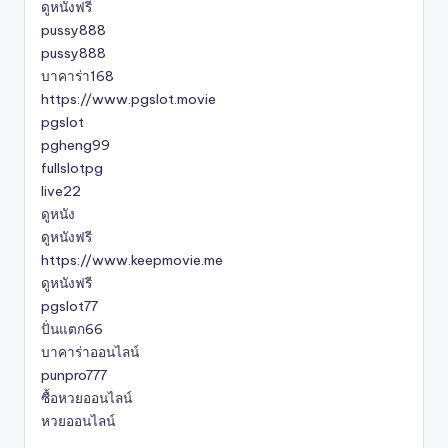
ดูหนังฟรี
pussy888
pussy888
บาคาร่า168
https://www.pgslot.movie
pgslot
pgheng99
fullslotpg
live22
ดูหนัง
ดูหนังฟรี
https://www.keepmovie.me
ดูหนังฟรี
pgslot77
ปั่นแตก66
บาคาร่าออนไลน์
punpro777
ซื้อหวยออนไลน์
หวยออนไลน์