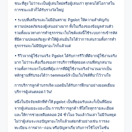
ชนะที่สูง ไม่ว่าจะเป็นผู้เล่นใหม่หรือผู้เล่นเก่า ทุกคนได้โอกาสใน
การชนะแล้วก็ได้รับรางวัลใหญ่
• ระบบที่เสถียรและไม่มีอันตราย: Pgslot ให้ความสำคัญกับ
ความปลอดภัยของผู้เล่นอย่างมาก ทั้งในเรื่องของข้อมูลส่วนตัว
รวมทั้งแนวทางการทำธุรกรรม เว็บไซต์แห่งนี้ใช้ระบบการเข้ารหัส
ที่มีความปลอดภัยสูง ทำให้ผู้เล่นมั่นใจได้ว่าการเล่นรวมทั้งการทำ
ธุรกรรมจะไม่มีปัญหาอะไรก็แล้วแต่
• รีวิวจากผู้ใช้งานจริง: Pgslot ได้รับการรีวิวที่ดีจากผู้ใช้งานจริง
มาก ไม่ว่าจะคือเรื่องของการบริการที่สุดยอด เกมที่สนุกสนาน
รวมทั้งการแจกโบนัสที่คุ้ม การที่มีผู้ใช้งานจริงจำนวนมากเป็น
หลักฐานที่รับรองได้ว่า temmax69 เป็นเว็บไซต์ที่น่าไว้วางใจ
การบริการลูกค้าบรรเจิด แอดมินได้รับการฝึกมาอย่างยอดเยี่ยม
บริการผู้เล่นตลอด 1 วัน!
หนึ่งในปัจจัยหลักที่ทำให้ pgslot เป็นที่ยอมรับและก็เป็นที่นิยม
จากผู้เล่นเยอะแยะเป็น การบริการลูกค้า ที่ใส่ใจทุกรายละเอียด
และให้การช่วยเหลือตลอด 24 ชั่วโมง วันแล้ววันเล่า ไม่มีวันหยุด
ไม่ว่าผู้เล่นจะเจอปัญหาอะไรก็แล้วแต่ยกตัวอย่างเช่น การลง
ทะเบียน การฝาก-ถอน หรือปัญหาเกี่ยวกับการใช้โปรโมชั่น