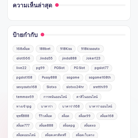
ความเห็นล่าสุด
ป้ายกำกับ
168สล็อต
188bet
918Kiss
918kissauto
alot666
Jinda55
jinda888
Joker123
live22
pg99
PGSlot
PG Slot
pgslot77
pgslot168
Pussy888
sagame
sagame168th
sexyauto168
Slotxo
slotxo24hr
sretthi99
temmax69
การพนันออนไลน์
คาสิโนออนไลน์
ทางเข้าpg
บาคาร่า
บาคาร่า168
บาคาร่าออนไลน์
พุซซี่888
รีวิวสล็อต
สล็อต
สล็อต99
สล็อต168
สล็อต777
สล็อต888
สล็อตpg
สล็อตxo
สล็อตออนไลน์
สล็อตเครดิตฟรี
สล็อตเว็บตรง