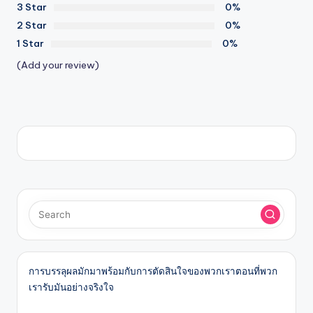
3 Star
0%
2 Star
0%
1 Star
0%
(Add your review)
การบรรลุผลมักมาพร้อมกับการตัดสินใจของพวกเราตอนที่พวก
เรารับมันอย่างจริงใจ