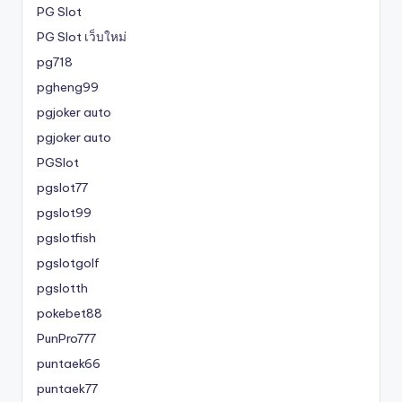
PG Slot
PG Slot เว็บใหม่
pg718
pgheng99
pgjoker auto
pgjoker auto
PGSlot
pgslot77
pgslot99
pgslotfish
pgslotgolf
pgslotth
pokebet88
PunPro777
puntaek66
puntaek77