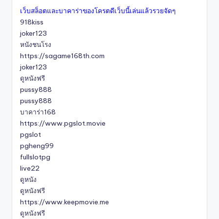
เว็บสล็อตและบาคาร่าของโครตดีเว็บนี้เล่นแล้วรวยจัดๆ
918kiss
joker123
หนังชนโรง
https://sagame168th.com
joker123
ดูหนังฟรี
pussy888
pussy888
บาคาร่า168
https://www.pgslot.movie
pgslot
pgheng99
fullslotpg
live22
ดูหนัง
ดูหนังฟรี
https://www.keepmovie.me
ดูหนังฟรี