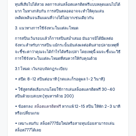
ทุนที่เสียไปได้สวย ลดการเล่นสล็อตเเครดิตฟรีแบบหลุดแผนไปได้
มาก ในทางกลับกัน การสปินตลอดอาจจะทำให้คุณเล่น
เพลิดเพลินจนลืมแผนที่วางได้ไม่ยากเช่นเดียวกัน
3. แนวทางการใช้จังหวะในแต่ละโหมด
การสปินเว้นรอบแล้วก็การสปินสม่ำเสมอ มันอาจมิได้มีผลต่อ
จังหวะสำหรับการสปิน แม้กระนั้นมันส่งผลต่อต้นสายปลายเหตุที่
จะชี้ชะตาว่าคุณจะได้กำไรได้หรือเปล่า โดยเหตุนี้ ผมจะชี้แนะวิธี
การใช้จังหวะในแต่ละโหมดที่สมควรให้กับคุณด้วย
3.1 โหมด: เว้นรอบจัดกฎระเบียบ
• สปีด: 8-12 สปินต่อนาที (กดและก็รอดูผล 1-2 วินาที)
• ใช้สูตรคัดเลือกเกมโดยใช้การเล่นสล็อตเเครดิตฟรี 30-40
สปินด้วยเบสเบท (ทุนหารด้วย 200)
• ข้อตกลง:
สล็อตเเครดิตฟรี
หากแพ้ 12-15 สปิน ให้พัก 2-3 นาที
หรือเปลี่ยนเกม
• เหมาะสมกับ: สล็อต777มือใหม่หรือสายทุนน้อยสามารถเล่น
สล็อต777ได้เลย