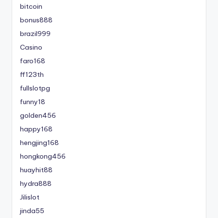
bitcoin
bonus888
brazil999
Casino
faro168
ff123th
fullslotpg
funny18
golden456
happy168
hengjing168
hongkong456
huayhit88
hydra888
Jilislot
jinda55