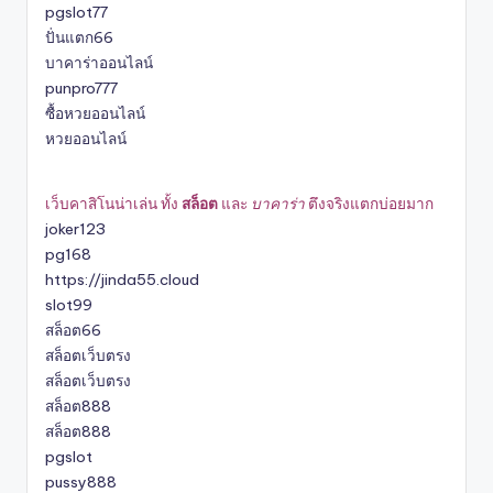
pgslot77
ปั่นแตก66
บาคาร่าออนไลน์
punpro777
ซื้อหวยออนไลน์
หวยออนไลน์
เว็บคาสิโนน่าเล่น ทั้ง
สล็อต
และ
บาคาร่า
ตึงจริงแตกบ่อยมาก
joker123
pg168
https://jinda55.cloud
slot99
สล็อต66
สล็อตเว็บตรง
สล็อตเว็บตรง
สล็อต888
สล็อต888
pgslot
pussy888