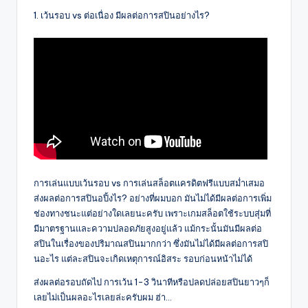
1. เว้นรอบ vs ต่อเนื่อง มีผลต่อการสปินอย่างไร?
การเล่นแบบเว้นรอบ vs การเล่นสล็อตเเครดิตฟรีแบบสม่ำเสมอ
ส่งผลต่อการสปินอปิ้งไร? อย่างที่ผมบอก มันไม่ได้มีผลต่อการเพิ่ม
ช่องทางชนะแต่อย่างใดเลยนะครับ เพราะเกมสล็อตใช้ระบบสุ่มที่
มีมาตรฐานและความปลอดภัยสูงอยู่แล้ว แม้กระนั้นมันมีผลต่อ
สปินในเรื่องของปริมาณสปินมากกว่า ซึ่งมันไม่ได้มีผลต่อการสปิ
นอะไร แต่ละสปินจะเกิดเหตุการณ์อิสระ รอบก่อนหน้าไม่ได้
ส่งผลต่อรอบถัดไป การเว้น 1-3 วินาทีหรือปลดปล่อยสปินยาวๆก็
เลยไม่เป็นผลอะไรเลยล่ะครับผม ฮ่า…