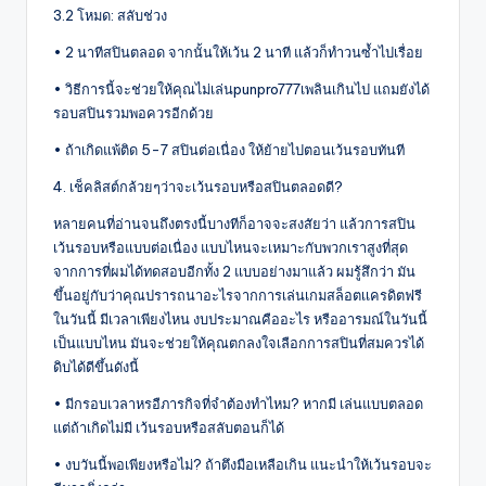
3.2 โหมด: สลับช่วง
• 2 นาทีสปินตลอด จากนั้นให้เว้น 2 นาที แล้วก็ทำวนซ้ำไปเรื่อย
• วิธีการนี้จะช่วยให้คุณไม่เล่นpunpro777เพลินเกินไป แถมยังได้
รอบสปินรวมพอควรอีกด้วย
• ถ้าเกิดแพ้ติด 5-7 สปินต่อเนื่อง ให้ย้ายไปตอนเว้นรอบทันที
4. เช็คลิสต์กล้วยๆว่าจะเว้นรอบหรือสปินตลอดดี?
หลายคนที่อ่านจนถึงตรงนี้บางทีก็อาจจะสงสัยว่า แล้วการสปิน
เว้นรอบหรือแบบต่อเนื่อง แบบไหนจะเหมาะกับพวกเราสูงที่สุด
จากการที่ผมได้ทดสอบอีกทั้ง 2 แบบอย่างมาแล้ว ผมรู้สึกว่า มัน
ขึ้นอยู่กับว่าคุณปรารถนาอะไรจากการเล่นเกมสล็อตเเครดิตฟรี
ในวันนี้ มีเวลาเพียงไหน งบประมาณคืออะไร หรืออารมณ์ในวันนี้
เป็นแบบไหน มันจะช่วยให้คุณตกลงใจเลือกการสปินที่สมควรได้
ดิบได้ดีขึ้นดังนี้
• มีกรอบเวลาหรอืภารกิจที่จำต้องทำไหม? หากมี เล่นแบบตลอด
แต่ถ้าเกิดไม่มี เว้นรอบหรือสลับตอนก็ได้
• งบวันนี้พอเพียงหรือไม่? ถ้าตึงมือเหลือเกิน แนะนำให้เว้นรอบจะ