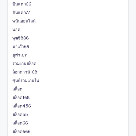
ปั่นแตก66
ปั่นแตก77
พนันออนไลน์
พอต
พุซซี่888
มาเก๊า69
ยูฟ่าเบท
รวมเกมสล็อต
ล็อกดาวน์168
ศูนย์รวมเกมไพ่
สล็อต
สล็อต168
สล็อต456
สล็อต55
สล็อต66
สล็อต666