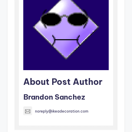
About Post Author
Brandon Sanchez
noreply@ikeadecoration.com