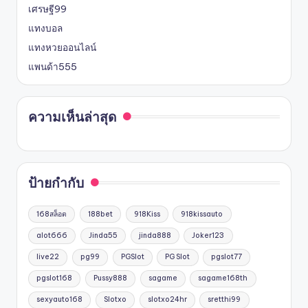
เศรษฐี99
แทงบอล
แทงหวยออนไลน์
แพนด้า555
ความเห็นล่าสุด
ป้ายกำกับ
168สล็อต
188bet
918Kiss
918kissauto
alot666
Jinda55
jinda888
Joker123
live22
pg99
PGSlot
PG Slot
pgslot77
pgslot168
Pussy888
sagame
sagame168th
sexyauto168
Slotxo
slotxo24hr
sretthi99