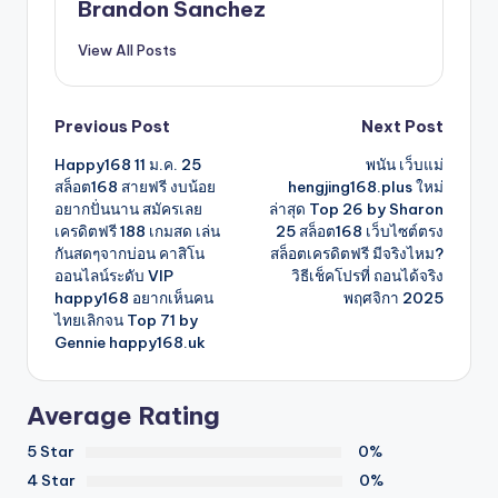
Brandon Sanchez
View All Posts
Post
Previous Post
Next Post
Happy168 11 ม.ค. 25
พนัน เว็บแม่
navigation
สล็อต168 สายฟรี งบน้อย
hengjing168.plus ใหม่
อยากปั่นนาน สมัครเลย
ล่าสุด Top 26 by Sharon
เครดิตฟรี 188 เกมสด เล่น
25 สล็อต168 เว็บไซต์ตรง
กันสดๆจากบ่อน คาสิโน
สล็อตเครดิตฟรี มีจริงไหม?
ออนไลน์ระดับ VIP
วิธีเช็คโปรที่ ถอนได้จริง
happy168 อยากเห็นคน
พฤศจิกา 2025
ไทยเลิกจน Top 71 by
Gennie happy168.uk
Average Rating
5 Star
0%
4 Star
0%