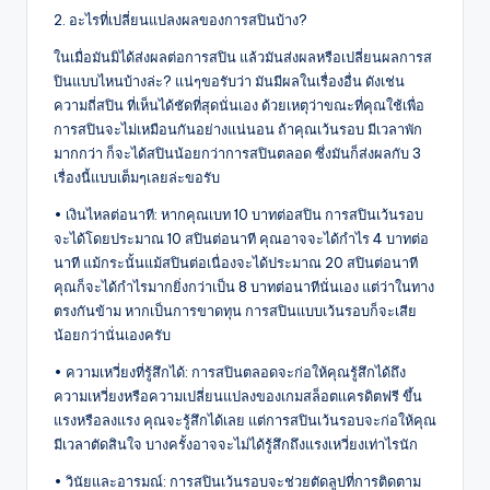
2. อะไรที่เปลี่ยนแปลงผลของการสปินบ้าง?
ในเมื่อมันมิได้ส่งผลต่อการสปิน แล้วมันส่งผลหรือเปลี่ยนผลการส
ปินแบบไหนบ้างล่ะ? แน่ๆขอรับว่า มันมีผลในเรื่องอื่น ดังเช่น
ความถี่สปิน ที่เห็นได้ชัดที่สุดนั่นเอง ด้วยเหตุว่าขณะที่คุณใช้เพื่อ
การสปินจะไม่เหมือนกันอย่างแน่นอน ถ้าคุณเว้นรอบ มีเวลาพัก
มากกว่า ก็จะได้สปินน้อยกว่าการสปินตลอด ซึ่งมันก็ส่งผลกับ 3
เรื่องนี้แบบเต็มๆเลยล่ะขอรับ
• เงินไหลต่อนาที: หากคุณเบท 10 บาทต่อสปิน การสปินเว้นรอบ
จะได้โดยประมาณ 10 สปินต่อนาที คุณอาจจะได้กำไร 4 บาทต่อ
นาที แม้กระนั้นแม้สปินต่อเนื่องจะได้ประมาณ 20 สปินต่อนาที
คุณก็จะได้กำไรมากยิ่งกว่าเป็น 8 บาทต่อนาทีนั่นเอง แต่ว่าในทาง
ตรงกันข้าม หากเป็นการขาดทุน การสปินแบบเว้นรอบก็จะเสีย
น้อยกว่านั่นเองครับ
• ความเหวี่ยงที่รู้สึกได้: การสปินตลอดจะก่อให้คุณรู้สึกได้ถึง
ความเหวี่ยงหรือความเปลี่ยนแปลงของเกมสล็อตเเครดิตฟรี ขึ้น
แรงหรือลงแรง คุณจะรู้สึกได้เลย แต่การสปินเว้นรอบจะก่อให้คุณ
มีเวลาตัดสินใจ บางครั้งอาจจะไม่ได้รู้สึกถึงแรงเหวี่ยงเท่าไรนัก
• วินัยและอารมณ์: การสปินเว้นรอบจะช่วยตัดลูปที่การติดตาม