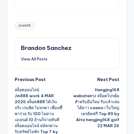
Tags:
Jinda55
Brandon Sanchez
View All Posts
Post
Previous Post
Next Post
สล็อตออนไลน์
Hengjing168
navigation
Jin888.work 4 MAR
websiteตรง สล็อตโปรคุ้ม
2026 สล็อต888 ได้เงิน
สำหรับมือใหม่ รับแล้วเล่น
จริง เกมฮิต ไม่จกตา เพื่อนซี้
ได้ยาว casino เว็บใหญ่
พารวย รับ 100 ไม่ผ่าน
เครดิตฟรี Top 89 by
เอเย่นต์ 10 ล้านก็จ่ายทันที
Alta hengjing168.golf
สล็อตออนไลน์ สมัครด่วน
22 MAR 26
รับทรัพย์ไม่พัก Top 7 by