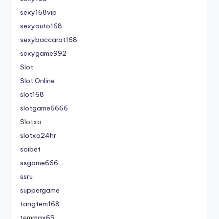
sexy168vip
sexyauto168
sexybaccarat168
sexygame992
Slot
Slot Online
slot168
slotgame6666
Slotxo
slotxo24hr
soibet
ssgame666
ssru
suppergame
tangtem168
temmax69