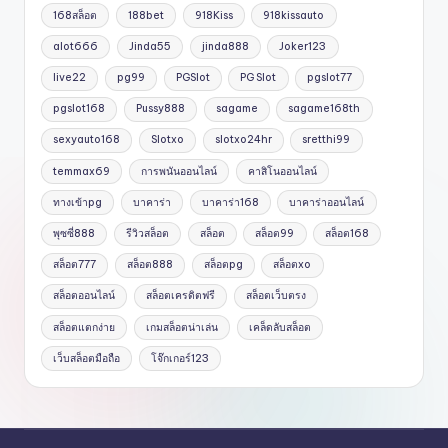
168สล็อต
188bet
918Kiss
918kissauto
alot666
Jinda55
jinda888
Joker123
live22
pg99
PGSlot
PG Slot
pgslot77
pgslot168
Pussy888
sagame
sagame168th
sexyauto168
Slotxo
slotxo24hr
sretthi99
temmax69
การพนันออนไลน์
คาสิโนออนไลน์
ทางเข้าpg
บาคาร่า
บาคาร่า168
บาคาร่าออนไลน์
พุซซี่888
รีวิวสล็อต
สล็อต
สล็อต99
สล็อต168
สล็อต777
สล็อต888
สล็อตpg
สล็อตxo
สล็อตออนไลน์
สล็อตเครดิตฟรี
สล็อตเว็บตรง
สล็อตแตกง่าย
เกมสล็อตน่าเล่น
เคล็ดลับสล็อต
เว็บสล็อตมือถือ
โจ๊กเกอร์123