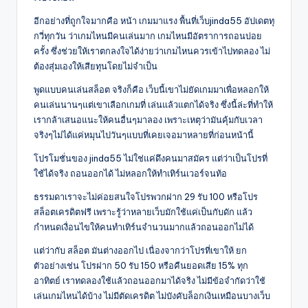
อีกอย่างที่ถูกใจมากคือ หน้า เกมมาแรง พื้นที่เว็บjinda55 อัปเดตทุ
กวี่ทุกวัน ว่าเกมไหนมีคนเล่นมาก เกมไหนมีอัตราการถอนบ่อย
ครั้ง ซึ่งช่วยให้เราตกลงใจได้ง่ายว่าเกมไหนควรเข้าไปทดลอง ไม่
ต้องสุ่มเองให้เสียทุนโดยไม่จำเป็น
พูดแบบคนเล่นสล็อต จริงก็คือ เว็บนี้เขาไม่ยัดเกมมาเพื่อหลอกให้
คนเล่นนานๆแต่เขาเลือกเกมที่ เล่นแล้วแตกได้จริง ซึ่งนี้ล่ะที่ทำให้
เรากล้าเสนอแนะให้คนอื่นๆมาลอง เพราะเหตุว่ามันคุ้มกับเวลา
จริงๆไม่ได้แค่หมุนไปวันๆแบบที่เคยเจอมาหลายที่ก่อนหน้านี้
โปรโมชั่นของ jinda55 ไม่ใช่แค่ดึงคนมาสมัคร แต่ว่าเป็นโปรที่
ใช้ได้จริง ถอนออกได้ ไม่หลอกให้ทำเทิร์นเวอร์จนท้อ
ธรรมดาเราจะไม่ค่อยสนใจโปรพวกฝาก 29 รับ 100 หรือโปร
สล็อตเครดิตฟรี เพราะรู้ว่าหลายเว็บมักใช้แค่เป็นกับดัก แล้ว
กำหนดเงื่อนไขให้คนทำเทิร์นจำนวนมากแล้วถอนออกไม่ได้
แต่ว่ากับ สล็อต มันต่างออกไป เนื่องจากว่าโปรที่เขาให้ ยก
ตัวอย่างเช่น โปรฝาก 50 รับ 150 หรือคืนยอดเสีย 15% ทุก
อาทิตย์ เราทดลองใช้แล้วถอนออกมาได้จริง ไม่มีข้อจำกัดว่าใช้
เล่นเกมไหนได้บ้าง ไม่มีตัดเครดิต ไม่บังคับล็อกเงินเหมือนบางเว็บ