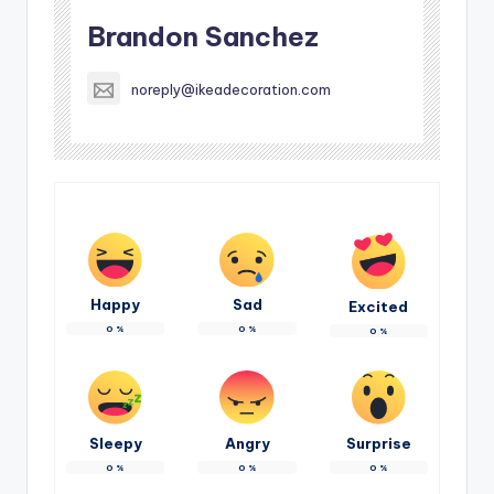
Brandon Sanchez
noreply@ikeadecoration.com
Happy
Sad
Excited
0
%
0
%
0
%
Sleepy
Angry
Surprise
0
%
0
%
0
%