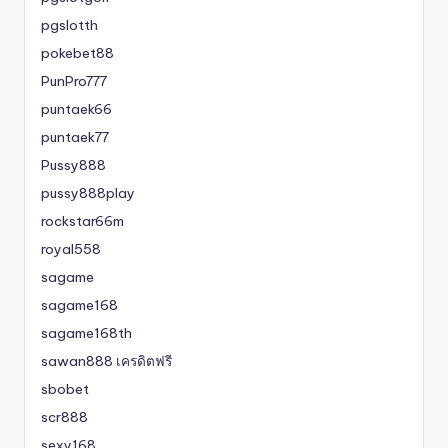
pgslotth
pokebet88
PunPro777
puntaek66
puntaek77
Pussy888
pussy888play
rockstar66m
royal558
sagame
sagame168
sagame168th
sawan888 เครดิตฟรี
sbobet
scr888
sexy168