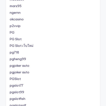
mars95
ngernn
okcasino
p2vvip
PG
PG Slot
PG Slot เว็บใหม่
pg718
pgheng99
pgjoker auto
pgjoker auto
PGSlot
pgslot77
pgslot99
pgslotfish
pgslotgolf