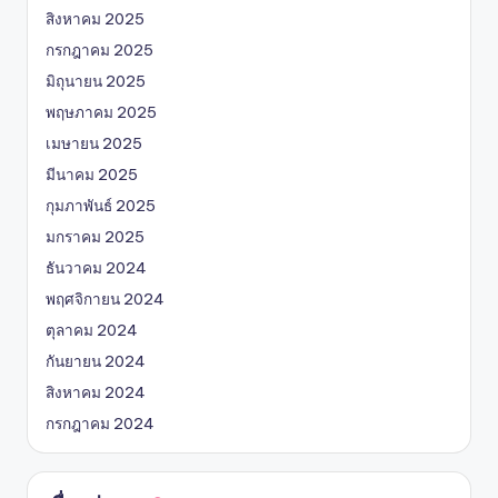
สิงหาคม 2025
กรกฎาคม 2025
มิถุนายน 2025
พฤษภาคม 2025
เมษายน 2025
มีนาคม 2025
กุมภาพันธ์ 2025
มกราคม 2025
ธันวาคม 2024
พฤศจิกายน 2024
ตุลาคม 2024
กันยายน 2024
สิงหาคม 2024
กรกฎาคม 2024