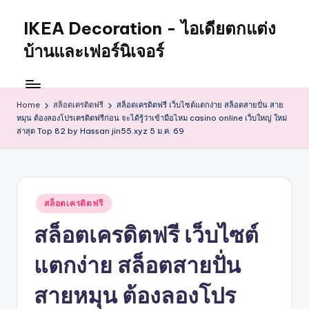
IKEA Decoration - ไอเดียตกแต่ง
บ้านและเฟอร์นิเจอร์
Home
สล็อตเครดิตฟรี
สล็อตเครดิตฟรี เว็บไซต์แตกง่าย สล็อตสายปั่น สาย
หมุน ต้องลองโปรเครดิตฟรีก่อน จะได้รู้ว่าเข้ามือไหม casino online เว็บใหญ่ ใหม่
ล่าสุด Top 82 by Hassan jin55.xyz 5 ม.ค. 69
Posted
สล็อตเครดิตฟรี
in
สล็อตเครดิตฟรี เว็บไซต์
แตกง่าย สล็อตสายปั่น
สายหมุน ต้องลองโปร