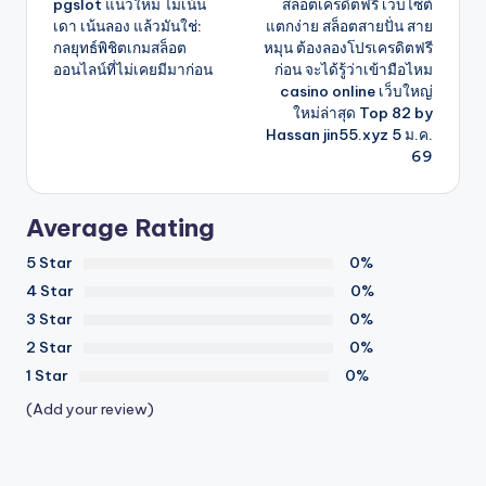
pgslot แนวใหม่ ไม่เน้น
สล็อตเครดิตฟรี เว็บไซต์
navigation
เดา เน้นลอง แล้วมันใช่:
แตกง่าย สล็อตสายปั่น สาย
กลยุทธ์พิชิตเกมสล็อต
หมุน ต้องลองโปรเครดิตฟรี
ออนไลน์ที่ไม่เคยมีมาก่อน
ก่อน จะได้รู้ว่าเข้ามือไหม
casino online เว็บใหญ่
ใหม่ล่าสุด Top 82 by
Hassan jin55.xyz 5 ม.ค.
69
Average Rating
5 Star
0%
4 Star
0%
3 Star
0%
2 Star
0%
1 Star
0%
(Add your review)