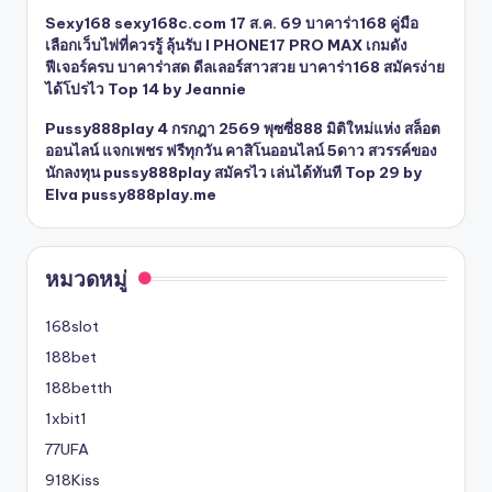
Sexy168 sexy168c.com 17 ส.ค. 69 บาคาร่า168 คู่มือ
เลือกเว็บไพ่ที่ควรรู้ ลุ้นรับ I PHONE17 PRO MAX เกมดัง
ฟีเจอร์ครบ บาคาร่าสด ดีลเลอร์สาวสวย บาคาร่า168 สมัครง่าย
ได้โปรไว Top 14 by Jeannie
Pussy888play 4 กรกฎา 2569 พุซซี่888 มิติใหม่แห่ง สล็อต
ออนไลน์ แจกเพชร ฟรีทุกวัน คาสิโนออนไลน์ 5ดาว สวรรค์ของ
นักลงทุน pussy888play สมัครไว เล่นได้ทันที Top 29 by
Elva pussy888play.me
หมวดหมู่
168slot
188bet
188betth
1xbit1
77UFA
918Kiss