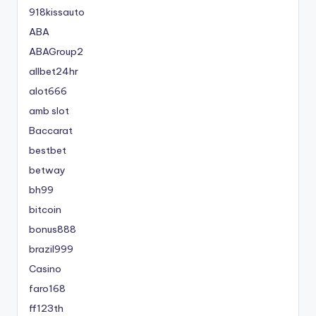
918kissauto
ABA
ABAGroup2
allbet24hr
alot666
amb slot
Baccarat
bestbet
betway
bh99
bitcoin
bonus888
brazil999
Casino
faro168
ff123th