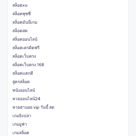
สล็อตxo
สล็อตพุซซี่
สล็อตมันนี่เกม
สล็อตสด
สล็อตออนไลน์
สล็อตเครดิตฟรี
สล็อตเว็บตรง
สล็อตเว็บตรง 168
สล็อตแตกดี
สูตรสล็อต
หนังออนไลน์
หวยออนไลน์24
หวยฮานอย vip วันนี้ สด
เกมยิงปลา
เกมยูฟ่า
เกมสล็อต