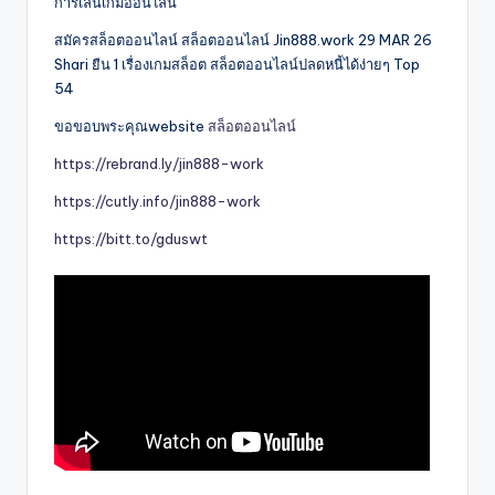
การเล่นเกมออนไลน์
สมัครสล็อตออนไลน์ สล็อตออนไลน์ Jin888.work 29 MAR 26
Shari ยืน 1 เรื่องเกมสล็อต สล็อตออนไลน์ปลดหนี้ได้ง่ายๆ Top
54
ขอขอบพระคุณwebsite
สล็อตออนไลน์
https://rebrand.ly/jin888-work
https://cutly.info/jin888-work
https://bitt.to/gduswt