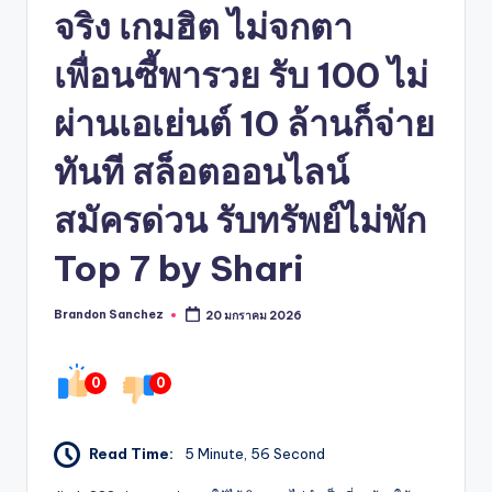
จริง เกมฮิต ไม่จกตา
เพื่อนซี้พารวย รับ 100 ไม่
ผ่านเอเย่นต์ 10 ล้านก็จ่าย
ทันที สล็อตออนไลน์
สมัครด่วน รับทรัพย์ไม่พัก
Top 7 by Shari
Brandon Sanchez
20 มกราคม 2026
Posted
by
0
0
Read Time:
5 Minute, 56 Second