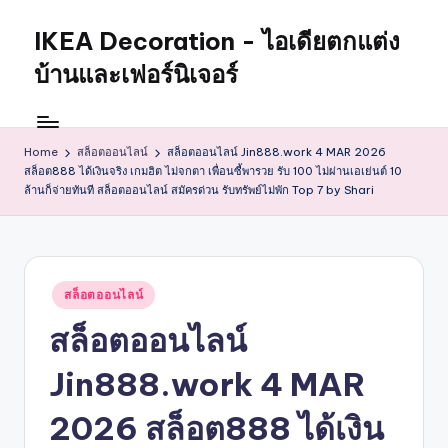
IKEA Decoration - ไอเดียตกแต่ง
บ้านและเฟอร์นิเจอร์
Home
สล็อตออนไลน์
สล็อตออนไลน์ Jin888.work 4 MAR 2026
สล็อต888 ได้เงินจริง เกมฮิต ไม่จกตา เพื่อนซี้พารวย รับ 100 ไม่ผ่านเอเย่นต์ 10
ล้านก็จ่ายทันที สล็อตออนไลน์ สมัครด่วน รับทรัพย์ไม่พัก Top 7 by Shari
Posted
สล็อตออนไลน์
in
สล็อตออนไลน์
Jin888.work 4 MAR
2026 สล็อต888 ได้เงิน