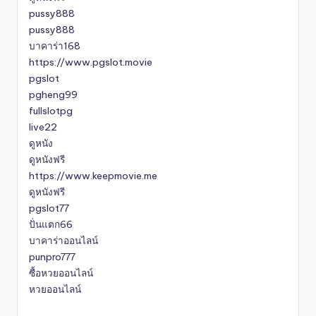
pussy888
pussy888
บาคาร่า168
https://www.pgslot.movie
pgslot
pgheng99
fullslotpg
live22
ดูหนัง
ดูหนังฟรี
https://www.keepmovie.me
ดูหนังฟรี
pgslot77
ปั่นแตก66
บาคาร่าออนไลน์
punpro777
ซื้อหวยออนไลน์
หวยออนไลน์