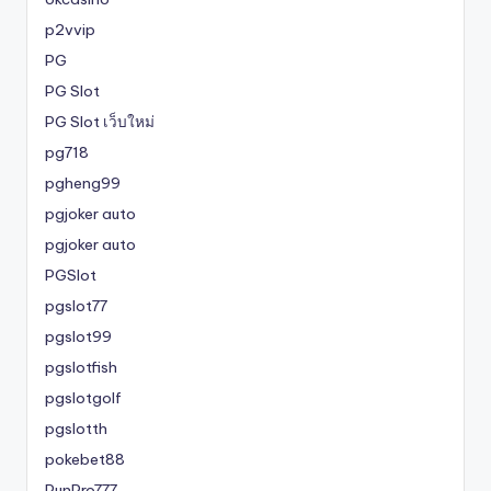
p2vvip
PG
PG Slot
PG Slot เว็บใหม่
pg718
pgheng99
pgjoker auto
pgjoker auto
PGSlot
pgslot77
pgslot99
pgslotfish
pgslotgolf
pgslotth
pokebet88
PunPro777