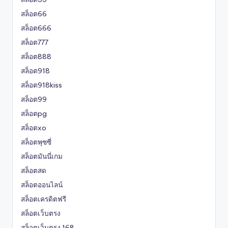
สล็อต66
สล็อต666
สล็อต777
สล็อต888
สล็อต918
สล็อต918kiss
สล็อต99
สล็อตpg
สล็อตxo
สล็อตพุซซี่
สล็อตมันนี่เกม
สล็อตสด
สล็อตออนไลน์
สล็อตเครดิตฟรี
สล็อตเว็บตรง
สล็อตเว็บตรง 168