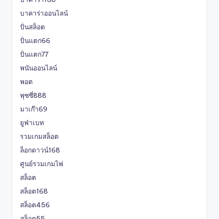
บาคาร่าออนไลน์
ปั่นสล็อต
ปั่นแตก66
ปั่นแตก77
พนันออนไลน์
พอต
พุซซี่888
มาเก๊า69
ยูฟ่าเบท
รวมเกมสล็อต
ล็อกดาวน์168
ศูนย์รวมเกมไพ่
สล็อต
สล็อต168
สล็อต456
สล็อต55