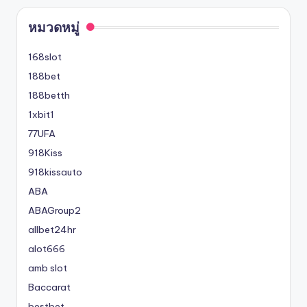
หมวดหมู่
168slot
188bet
188betth
1xbit1
77UFA
918Kiss
918kissauto
ABA
ABAGroup2
allbet24hr
alot666
amb slot
Baccarat
bestbet