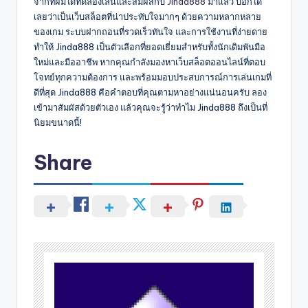
จากที่ผมได้ทดลองเล่นและสัมผัสกับ
Jinda888
มาแล้ว บอกได้
เลยว่าเป็นเว็บสล็อตที่น่าประทับใจมากๆ ด้วยความหลากหลาย
ของเกม ระบบฝากถอนที่รวดเร็วทันใจ และการใช้งานที่ง่ายดาย
ทำให้ Jinda888 เป็นตัวเลือกที่ยอดเยี่ยมสำหรับทั้งนักเดิมพันมือ
ใหม่และมืออาชีพ หากคุณกำลังมองหาเว็บสล็อตออนไลน์ที่ตอบ
โจทย์ทุกความต้องการ และพร้อมมอบประสบการณ์การเล่นเกมที่
ดีที่สุด Jinda888 คือคำตอบที่คุณตามหาอย่างแน่นอนครับ ลอง
เข้ามาสัมผัสด้วยตัวเอง แล้วคุณจะรู้ว่าทำไม Jinda888 ถึงเป็นที่
นิยมขนาดนี้!
Share