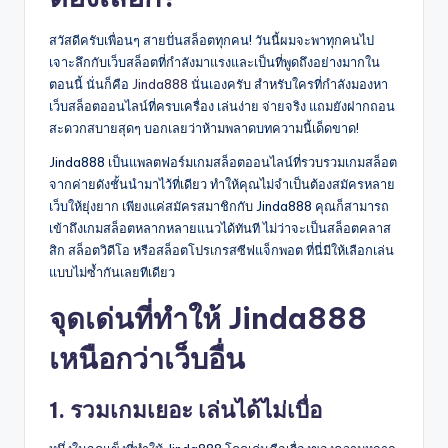
สวัสดีครับเพื่อนๆ สายปั่นสล็อตทุกคน! วันนี้ผมจะพาทุกคนไป
เจาะลึกกับเว็บสล็อตที่กำลังมาแรงและเป็นที่พูดถึงอย่างมากใน
ตอนนี้ นั่นก็คือ
Jinda888
นั่นเองครับ สำหรับใครที่กำลังมองหา
เว็บสล็อตออนไลน์ที่ครบเครื่อง เล่นง่าย จ่ายจริง แถมยังฝากถอน
สะดวกสบายสุดๆ บอกเลยว่าห้ามพลาดบทความนี้เด็ดขาด!
Jinda888 เป็นแพลตฟอร์มเกมสล็อตออนไลน์ที่รวบรวมเกมสล็อต
จากค่ายดังชั้นนำมาไว้ที่เดียว ทำให้คุณไม่จำเป็นต้องสมัครหลาย
เว็บให้ยุ่งยาก เพียงแค่สมัครสมาชิกกับ Jinda888 คุณก็สามารถ
เข้าถึงเกมสล็อตหลากหลายแนวได้ทันที ไม่ว่าจะเป็นสล็อตคลาส
สิก สล็อตวิดีโอ หรือสล็อตโปรเกรสซีฟแจ็กพอต ที่นี่มีให้เลือกเล่น
แบบไม่ซ้ำกันเลยทีเดียว
จุดเด่นที่ทำให้ Jinda888
เหนือกว่าเว็บอื่น
1. รวมเกมเยอะ เล่นได้ไม่เบื่อ