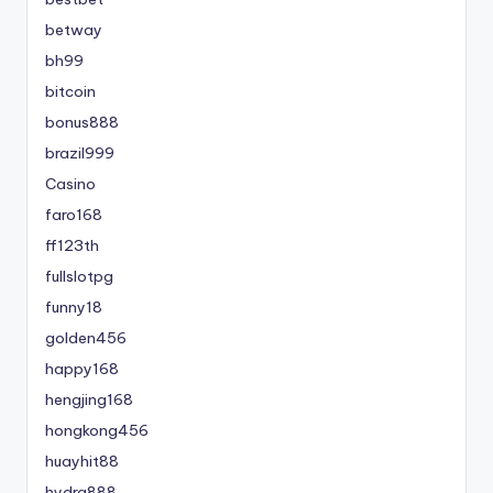
betway
bh99
bitcoin
bonus888
brazil999
Casino
faro168
ff123th
fullslotpg
funny18
golden456
happy168
hengjing168
hongkong456
huayhit88
hydra888