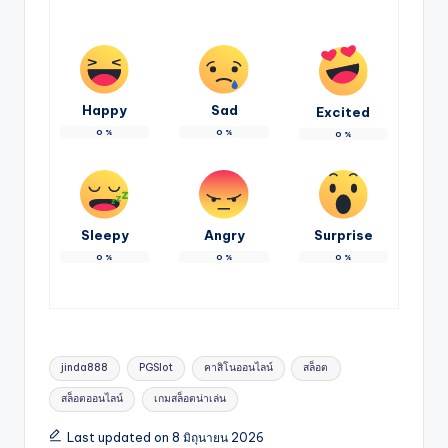
Happy
Sad
Excited
0
%
0
%
0
%
Sleepy
Angry
Surprise
0
%
0
%
0
%
Tags:
jinda888
PGSlot
คาสิโนออนไลน์
สล็อต
สล็อตออนไลน์
เกมสล็อตน่าเล่น
Last updated on 8 มิถุนายน 2026