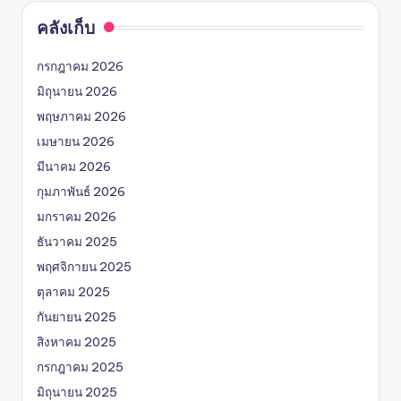
คลังเก็บ
กรกฎาคม 2026
มิถุนายน 2026
พฤษภาคม 2026
เมษายน 2026
มีนาคม 2026
กุมภาพันธ์ 2026
มกราคม 2026
ธันวาคม 2025
พฤศจิกายน 2025
ตุลาคม 2025
กันยายน 2025
สิงหาคม 2025
กรกฎาคม 2025
มิถุนายน 2025