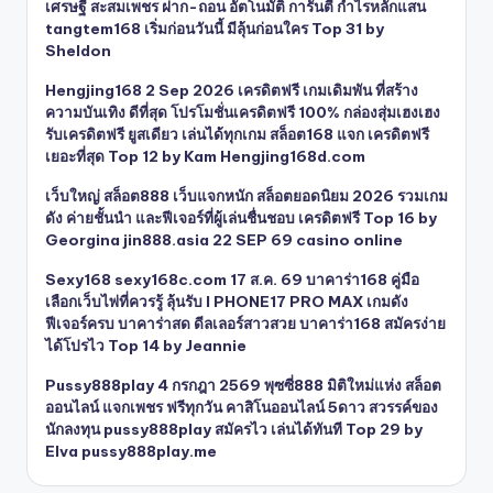
เศรษฐี สะสมเพชร ฝาก-ถอน อัตโนมัติ การันตี กำไรหลักแสน
tangtem168 เริ่มก่อนวันนี้ มีลุ้นก่อนใคร Top 31 by
Sheldon
Hengjing168 2 Sep 2026 เครดิตฟรี เกมเดิมพัน ที่สร้าง
ความบันเทิง ดีที่สุด โปรโมชั่นเครดิตฟรี 100% กล่องสุ่มเฮงเฮง
รับเครดิตฟรี ยูสเดียว เล่นได้ทุกเกม สล็อต168 แจก เครดิตฟรี
เยอะที่สุด Top 12 by Kam Hengjing168d.com
เว็บใหญ่ สล็อต888 เว็บแจกหนัก สล็อตยอดนิยม 2026 รวมเกม
ดัง ค่ายชั้นนำ และฟีเจอร์ที่ผู้เล่นชื่นชอบ เครดิตฟรี Top 16 by
Georgina jin888.asia 22 SEP 69 casino online
Sexy168 sexy168c.com 17 ส.ค. 69 บาคาร่า168 คู่มือ
เลือกเว็บไพ่ที่ควรรู้ ลุ้นรับ I PHONE17 PRO MAX เกมดัง
ฟีเจอร์ครบ บาคาร่าสด ดีลเลอร์สาวสวย บาคาร่า168 สมัครง่าย
ได้โปรไว Top 14 by Jeannie
Pussy888play 4 กรกฎา 2569 พุซซี่888 มิติใหม่แห่ง สล็อต
ออนไลน์ แจกเพชร ฟรีทุกวัน คาสิโนออนไลน์ 5ดาว สวรรค์ของ
นักลงทุน pussy888play สมัครไว เล่นได้ทันที Top 29 by
Elva pussy888play.me