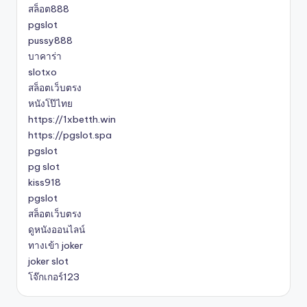
สล็อต888
pgslot
pussy888
บาคาร่า
slotxo
สล็อตเว็บตรง
หนังโป๊ไทย
https://1xbetth.win
https://pgslot.spa
pgslot
pg slot
kiss918
pgslot
สล็อตเว็บตรง
ดูหนังออนไลน์
ทางเข้า joker
joker slot
โจ๊กเกอร์123