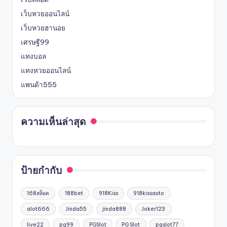
เว็บหวยออนไลน์
เว็บหวยฮานอย
เศรษฐี99
แทงบอล
แทงหวยออนไลน์
แพนด้า555
ความเห็นล่าสุด
ป้ายกำกับ
168สล็อต
188bet
918Kiss
918kissauto
alot666
Jinda55
jinda888
Joker123
live22
pg99
PGSlot
PG Slot
pgslot77